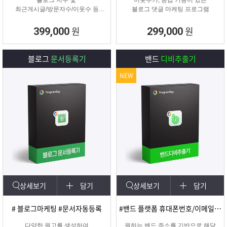
블로그 지수 및
이웃추가, 공감 기능이 있는
최근게시글/방문자수/이웃수 등
블로그 댓글 마케팅 프로그램
각종 정보를 분석할 수 있는 프로그
램
원
원
399,000
299,000
블로그
문서등록기
밴드
디비추출기
NEW
상세보기
담기
상세보기
담기
# 블로그마케팅 #문서자동등록
#밴드 플랫폼 휴대폰번호/이메일 추출
다양한 원고를 생성하여
원하는 밴드 주소를 기반으로 해당