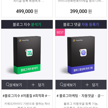
게시글 등록 회원에게
아이디/전화번호/이메일 등의 디비를
쪽지 및 메일을 발송해주는
추출하여 영업 및 마케팅에
프로그램
실질적으로 효과적인 디비를 추출 할
원
원
499,000
399,000
수 있는 프로그램
블로그 지수
분석기
블로그 댓글
자동 등록기
BEST
상세보기
담기
상세보기
담기
#블로그지수 #저품질 #최적화 #블로그품질확인
# 블로그마케팅 · 자동댓글 · 공감 · 이웃추가 · 서로이웃추가 · 서이추 · 스크랩
키워드/아이디 기반으로 원하는 N사
블로그 자동댓글 등록 기능,