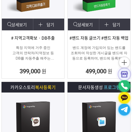
상세보기
담기
상세보기
담기
# 지역고객확보 · DB추출
#밴드 자동 글쓰기 #밴드 자동 백업
특정 지역에 거주 중인
밴드 계정에 가입되어 있는 밴드를
고객의 연락처/지역정보 등
조회하여 작성한 게시글을 밴드에 자
DB를 자동추출 해주는
동으로 등록하며, 밴드에 등록된 게
타겟 마케팅 프로그램
시물을 백업하여 파일로 저장하거나
다른 계정의 밴드에 자동으로 글을
원
원
399,000
499,000
복사할 수 있는 프로그램입니다.
카카오스토리
복사등록기
문서자동생성
프로그램