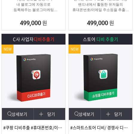
내 블로그에 자동으로
밴드내에서 활동한 유저들의
등록해주는 블로그마케팅
휴대폰번호/이메일 주소등을 추출해
프로그램
주는 프로그램
원
원
499,000
499,000
C사 사업자
디비추출기
스토어
디비 추출기
NEW
NEW
상세보기
담기
상세보기
담기
#쿠팡 디비추출 #휴대폰번호/이메일
#스마트스토어 디비/ 경쟁사 디비 분석