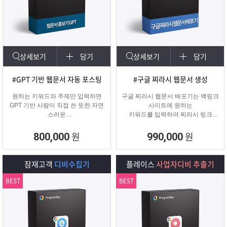
상세보기
담기
상세보기
담기
#GPT 기반 웹문서 자동 포스팅
#구글 찌라시 웹문서 생성
원하는 키워드와 주제만 입력하면
구글 찌라시 웹문서 배포기는 백링크
GPT 기반 사람이 직접 쓴 듯한 자연
사이트에 원하는
스러운
키워드를 입력하여 찌라시 링크
웹문서를 웹사이트에 자동 등록합니
URL에 고정적으로
다.
키워드를 등록해주는 프로그램입니
원
원
800,000
990,000
콘텐츠 마케터, 기업들이 홍보하기에
다.
적합한 마케팅 프로그램 입니다.
텔레그램 등 아이디 입력으로 문의건
수를 늘릴 수 있습니다.
잠재고객
디비수집기
플레이스
사업자디비 추출기
BEST
BEST