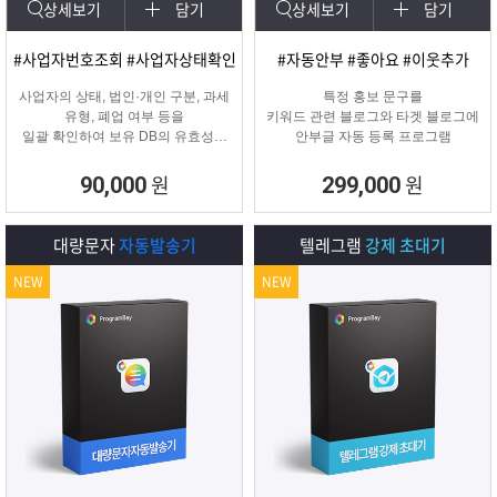
상세보기
담기
상세보기
담기
#사업자번호조회 #사업자상태확인
#자동안부 #좋아요 #이웃추가
사업자의 상태, 법인·개인 구분, 과세
특정 홍보 문구를
유형, 폐업 여부 등을
키워드 관련 블로그와 타겟 블로그에
일괄 확인하여 보유 DB의 유효성을
안부글 자동 등록 프로그램
검증하고 무효 데이터를 필터링하는
프로그램
원
원
90,000
299,000
대량문자
자동발송기
텔레그램
강제 초대기
NEW
NEW