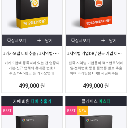
상세보기
담기
상세보기
담기
#카카오맵 디비추출 / #지역별·키워드별 DB 추출
#지역별 기업DB / 전국 기업 이메일 및 팩스
카카오맵에 등록되어 있는 전 업종의
전국 지역별 기업들의 팩스번호/이메
기본/신규 업체의 휴대폰 번호 /
일/전화번호 등을 플랫폼 별로 추출
주소 /SNS링크 등 카카오맵에
하여 마케팅용 DB를 제공해주는 프
등록된 정보를 실시간으로
로그램입니다.
수집하는 DB추출 프로그램
원
원
499,000
499,000
카페 회원
디비 추출기
플레이스
마스터
BEST
BEST
NEW