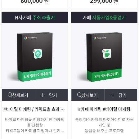
원
원
800,000
299,000
N사카페
주소 추출기
카페
자동가입&등업기
상세보기
담기
상세보기
담기
#바이럴 마케팅 / 키워드별 효과 카페 확인
#카페 마케팅 #바이럴 마케팅
바이럴 마케팅을 진행하기 전 마케팅
특정 대상카페의 타겟아이디로 자동
을 진행할
가입 및
키워드들이 카페별로 얼마나 인기가
등업을 해주는 프로그램
있는지를