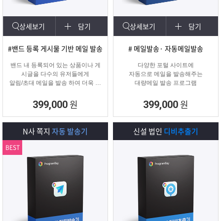
상세보기
담기
상세보기
담기
#밴드 등록 게시물 기반 메일 발송
# 메일발송· 자동메일발송
밴드 내 등록되어 있는 상품이나 게
다양한 포털 사이트에
시글을 다수의 유저들에게
자동으로 메일을 발송해주는
알림/초대 메일을 발송 하여 더욱 효
대량메일 발송 프로그램
과적인 메일 발송을 진행하는
프로그램입니다.
원
원
399,000
399,000
N사 쪽지
자동 발송기
신설 법인
디비추출기
BEST