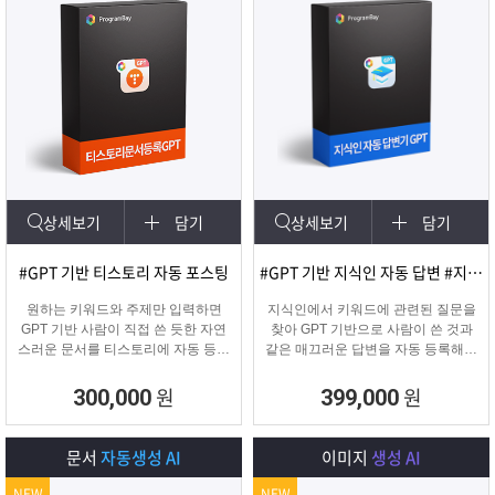
상세보기
담기
상세보기
담기
#GPT 기반 티스토리 자동 포스팅
#GPT 기반 지식인 자동 답변 #지식인마케팅
원하는 키워드와 주제만 입력하면
지식인에서 키워드에 관련된 질문을
GPT 기반 사람이 직접 쓴 듯한 자연
찾아 GPT 기반으로 사람이 쓴 것과
스러운 문서를 티스토리에 자동 등록
같은 매끄러운 답변을 자동 등록해주
합니다.
는 프로그램입니다.
티스토리 육성용, 콘텐츠 마케터, 업
원
원
300,000
399,000
체 홍보에 적합한 마케팅 프로그램
입니다.
문서
자동생성 AI
이미지
생성 AI
NEW
NEW