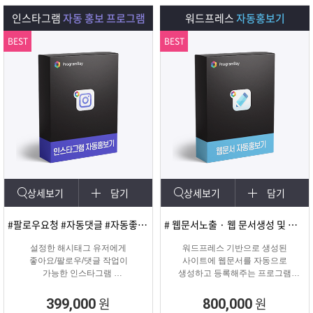
다.
인스타그램
자동 홍보 프로그램
워드프레스
자동홍보기
BEST
BEST
상세보기
담기
상세보기
담기
#팔로우요청 #자동댓글 #자동좋아요 #SNS마케팅
# 웹문서노출 · 웹 문서생성 및 등록
설정한 해시태그 유저에게
워드프레스 기반으로 생성된
좋아요/팔로우/댓글 작업이
사이트에 웹문서를 자동으로
가능한 인스타그램
생성하고 등록해주는 프로그램
마케팅 솔루션
웹문서상위노출 마케팅 솔루션
원
원
399,000
800,000