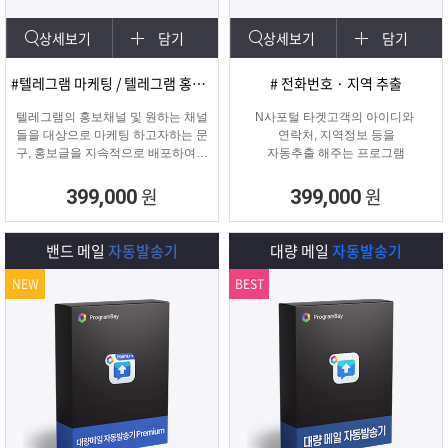
상세보기
담기
상세보기
담기
#텔레그램 마케팅 / 텔레그램 홍보글 발송
# 전화번호 · 지역 추출
텔레그램의 홍보채널 및 원하는 채널
N사포털 타겟고객의 아이디와
들을 대상으로 마케팅 하고자하는 문
연락처, 지역정보 등을
구, 홍보글을 지속적으로 배포하여주
자동추출 해주는 프로그램
는 프로그램입니다.
원
원
399,000
399,000
밴드 메일
자동발송기
대량 메일
자동발송기
NEW
BEST