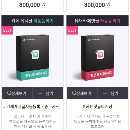
회원 수, 제목개수 , 내용개수, 댓글개
원
원
800,000
800,000
수, 가입조건,
글쓰기조건 별로 추출하여 얼마나 활
성화가 되어
카페 게시글
자동등록기
N사 카페댓글
자동등록기
있는지를 체크하여 효과가 있을만한
카페를 미리
BEST
BEST
확인하여 효과적인 바이럴 마케팅을
진행할 수 있도록
도와주는 프로그램입니다.
상세보기
담기
상세보기
담기
# 카페게시글자동등록 · 중고카페글쓰기
# 카페댓글마케팅
중고나라 및 타겟 카페에
타겟 카페 게시판에 자동으로
특정글을 자동으로 등록해주는
댓글을 등록해주는 댓글마케팅
자동 게시글 등록 솔루션
프로그램