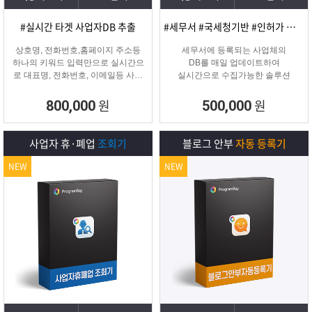
#실시간 타겟 사업자DB 추출
#세무서 #국세청기반 #인허가 개업·신규 사업자디비
상호명, 전화번호,홈페이지 주소등
세무서에 등록되는 사업체의
하나의 키워드 입력만으로 실시간으
DB를 매일 업데이트하여
로 대표명, 전화번호, 이메일등 사업
실시간으로 수집가능한 솔루션
자 정보를 추출해주는 프로그램
원
원
800,000
500,000
사업자 휴·폐업
조회기
블로그 안부
자동 등록기
NEW
NEW