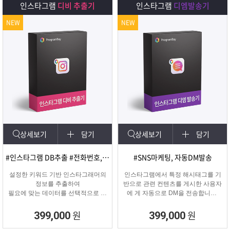
인스타그램
디비 추출기
인스타그램
디엠발송기
NEW
NEW
상세보기
담기
상세보기
담기
#인스타그램 DB추출 #전화번호, 이메일 추출
#SNS마케팅, 자동DM발송
설정한 키워드 기반 인스타그래머의
인스타그램에서 특정 해시태그를 기
정보를 추출하여
반으로 관련 컨텐츠를 게시한 사용자
필요에 맞는 데이터를 선택적으로 수
에 게 자동으로 DM을 전송합니다.
집할 수 있는 프로그램
게시물 인기도, 최신 게시물, 팔로워
수 등 특정 타겟의 인스타그래머에게
원
원
399,000
399,000
DM을 발송하여 관심을 끌 수 있습니