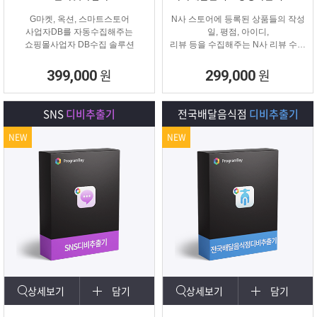
G마켓, 옥션, 스마트스토어
N사 스토어에 등록된 상품들의 작성
사업자DB를 자동수집해주는
일, 평점, 아이디,
쇼핑몰사업자 DB수집 솔루션
리뷰 등을 수집해주는 N사 리뷰 수집
프로그램입니다.
원
원
399,000
299,000
SNS
디비추출기
전국배달음식점
디비추출기
NEW
NEW
상세보기
담기
상세보기
담기