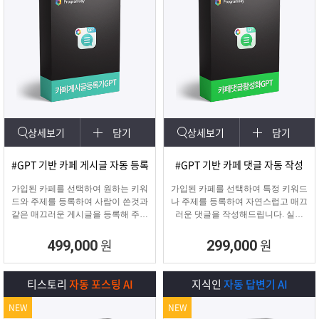
상세보기
담기
상세보기
담기
#GPT 기반 카페 게시글 자동 등록
#GPT 기반 카페 댓글 자동 작성
가입된 카페를 선택하여 원하는 키워
가입된 카페를 선택하여 특정 키워드
드와 주제를 등록하여 사람이 쓴것과
나 주제를 등록하여 자연스럽고 매끄
같은 매끄러운 게시글을 등록해 주며
러운 댓글을 작성해드립니다. 실제
고정광고를 통해 내가 원하는 문구 ,
카페 유저가 활동하는 것처럼 자연스
물품 판매 글을 함께
러운 댓글을 달아 카페가 활성화 효
원
원
499,000
299,000
업로드 할 수 있습니다.
과를 보실 수 있습니다.
티스토리
자동 포스팅 AI
지식인
자동 답변기 AI
NEW
NEW