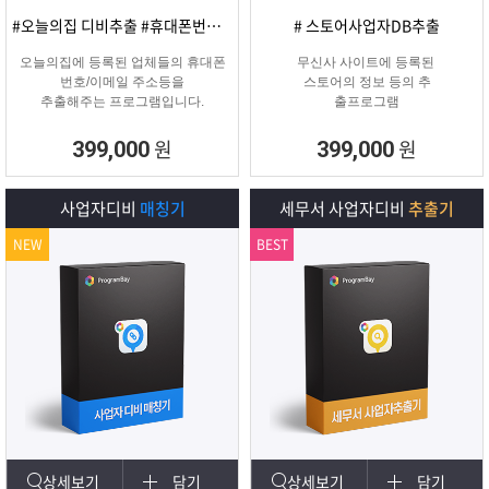
#오늘의집 디비추출 #휴대폰번호/이메일
# 스토어사업자DB추출
오늘의집에 등록된 업체들의 휴대폰
무신사 사이트에 등록된
번호/이메일 주소등을
스토어의 정보 등의 추
추출해주는 프로그램입니다.
출프로그램
원
원
399,000
399,000
사업자디비
매칭기
세무서 사업자디비
추출기
NEW
BEST
상세보기
담기
상세보기
담기