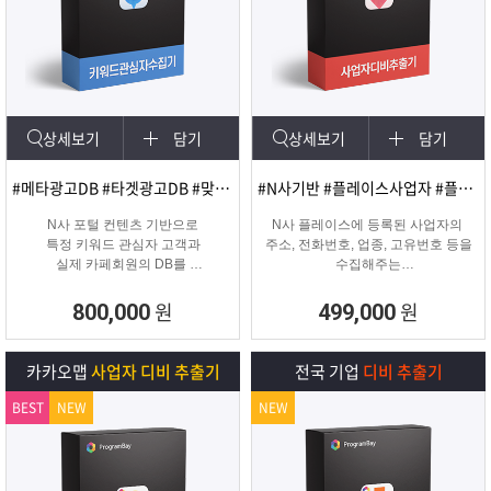
상세보기
담기
상세보기
담기
#메타광고DB #타겟광고DB #맞춤DB
#N사기반 #플레이스사업자 #플레이스신규사업자
N사 포털 컨텐츠 기반으로
N사 플레이스에 등록된 사업자의
특정 키워드 관심자 고객과
주소, 전화번호, 업종, 고유번호 등을
실제 카페회원의 DB를
수집해주는
실시간 수집 가능한 프로그램
온&오프라인 업체의 마케팅용 DB
추출 수집 프로그램
원
원
800,000
499,000
카카오맵
사업자 디비 추출기
전국 기업
디비 추출기
BEST
NEW
NEW