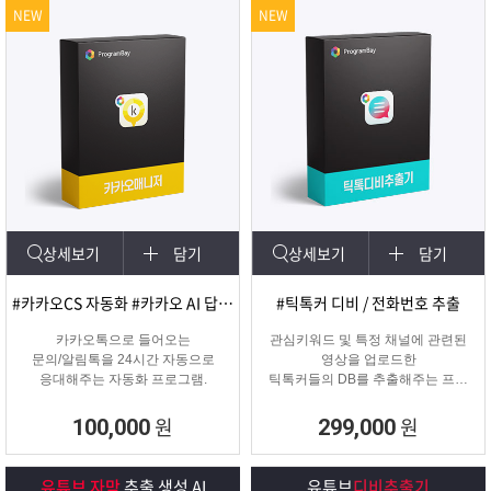
NEW
NEW
상세보기
담기
상세보기
담기
#카카오CS 자동화 #카카오 AI 답변 #카카오자동발송
#틱톡커 디비 / 전화번호 추출
카카오톡으로 들어오는
관심키워드 및 특정 채널에 관련된
문의/알림톡을 24시간 자동으로
영상을 업로드한
응대해주는 자동화 프로그램.
틱톡커들의 DB를 추출해주는 프로
그램
원
원
100,000
299,000
유튜브 자막
추출 생성 AI
유튜브
디비추출기