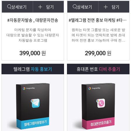
상세보기
담기
상세보기
담기
#자동문자발송 , 대량문자전송
#텔레그램 전면 홍보 마케팅 #타겟팅 회원 유입
마케팅 문자를 작성하여
원하는 타겟 그룹방 또는 새로운 방
대량으로 발송할 수 있는 대량문자
에 타겟이 되는 연락처로 방에 초대
자동발송 프로그램
하여 전면 홍보 가능하여 구매 전환
율이 높은 프로그램입니다.
원
원
399,000
299,000
텔레그램
자동 홍보기
휴대폰 번호
디비 추출기