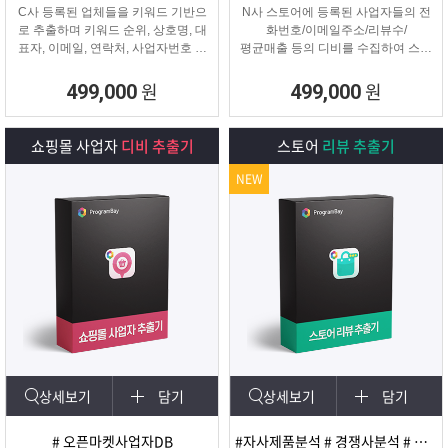
C사 등록된 업체들을 키워드 기반으
N사 스토어에 등록된 사업자들의 전
로 추출하며 키워드 순위, 상호명, 대
화번호/이메일주소/리뷰수/
표자, 이메일, 연락처, 사업자번호 등
평균매출 등의 디비를 수집하여 스토
을
어 타겟 영업 및 마케팅이나
추출해주는 프로그램
경쟁사 분석에 탁월한 프로그램입니
원
원
499,000
499,000
다.
쇼핑몰 사업자
디비 추출기
스토어
리뷰 추출기
NEW
상세보기
담기
상세보기
담기
# 오픈마켓사업자DB
#자사제품분석 # 경쟁사분석 # 마케팅 및 광고