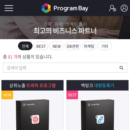
로
기획·제작·마케팅까지
최고의 비즈니스 파트너
그
로
그
인
인
전체
BEST
NEW
DB관련
마케팅
기타
회
이
총
81 개
의 상품이 있습니다.
원
가
필
입
Q&A
요
프
상위노출
트래픽 프로그램
백링크
대량등록기
합
NEW
BEST
로
프
니
그
로
무
다.