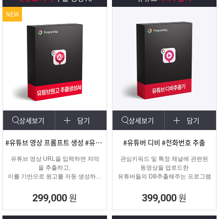
NEW
상세보기
담기
상세보기
담기
#유튜브 영상 프롬프트 생성 #유튜브 영상제작
#유튜버 디비 #전화번호 추출
유튜브 영상 URL을 입력하면 자막
관심키워드 및 특정 채널에 관련된
을 추출하고,
동영상을 업로드한
이를 기반으로 원고를 자동 생성하는
유튜버들의 DB추출해주는 프로그램
고퀄리티 영상 제작을 위한 마케팅
프로그램입니다.
원
원
299,000
399,000