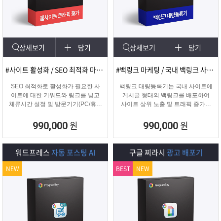
램
그
료
맞
베
램
프
춤
고
상세보기
담기
상세보기
담기
이
구
로
상
객
마
#사이트 활성화 / SEO 최적화 마케팅
#백링크 마케팅 / 국내 백링크 사이트 생성
는?
매
그
품
센
이
파
SEO 최적화로 활성화가 필요한 사
백링크 대량등록기는 국내 사이트에
이트에 대한 키워드와 링크를 넣고
게시글 형태의 백링크를 배포하여
체류시간 설정 및 방문기기(PC/휴대
사이트 상위 노출 및 트래픽 증가에
램
문
터
페
트
폰/탭) 그리고 IP변경(테더링/VPN/프
도움을 주는 백링크 프로그램입니다.
록시) 타입을 선택하여 실제 방문 유
원
원
990,000
990,000
입을 일으키는 효과로 사이트를 활성
의
이
너
화하는 프로그램
워드프레스
자동 포스팅 AI
구글 찌라시
광고 배포기
지
NEW
BEST
NEW