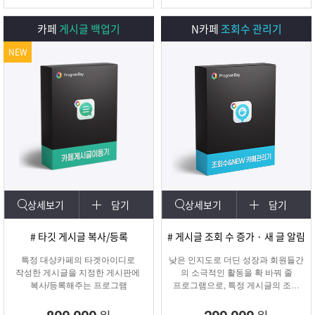
카페
게시글 백업기
N카페
조회수 관리기
NEW
상세보기
담기
상세보기
담기
# 타깃 게시글 복사/등록
# 게시글 조회 수 증가 · 새 글 알림
특정 대상카페의 타겟아이디로
낮은 인지도로 더딘 성장과 회원들간
작성한 게시글을 지정한 게시판에
의 소극적인 활동을 확 바꿔 줄
복사/등록해주는 프로그램
프로그램으로, 특정 게시글의 조회
수를 자동으로 증가시켜주며
카테고리에 새 글 알림 표시기능!