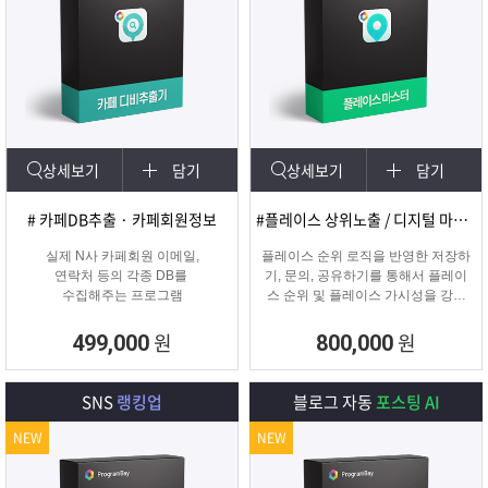
상세보기
담기
상세보기
담기
# 카페DB추출 · 카페회원정보
#플레이스 상위노출 / 디지털 마케팅
실제 N사 카페회원 이메일,
플레이스 순위 로직을 반영한 저장하
연락처 등의 각종 DB를
기, 문의, 공유하기를 통해서 플레이
수집해주는 프로그램
스 순위 및 플레이스 가시성을 강화
하는 프로그램
원
원
499,000
800,000
SNS
랭킹업
블로그 자동
포스팅 AI
NEW
NEW