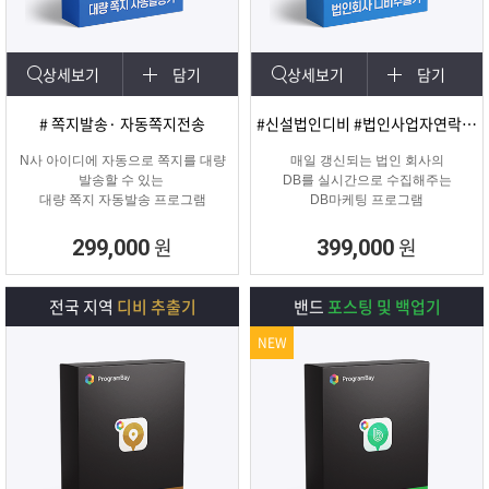
상세보기
담기
상세보기
담기
# 쪽지발송· 자동쪽지전송
#신설법인디비 #법인사업자연락처 #신규법인
N사 아이디에 자동으로 쪽지를 대량
매일 갱신되는 법인 회사의
발송할 수 있는
DB를 실시간으로 수집해주는
대량 쪽지 자동발송 프로그램
DB마케팅 프로그램
원
원
299,000
399,000
전국 지역
디비 추출기
밴드
포스팅 및 백업기
NEW