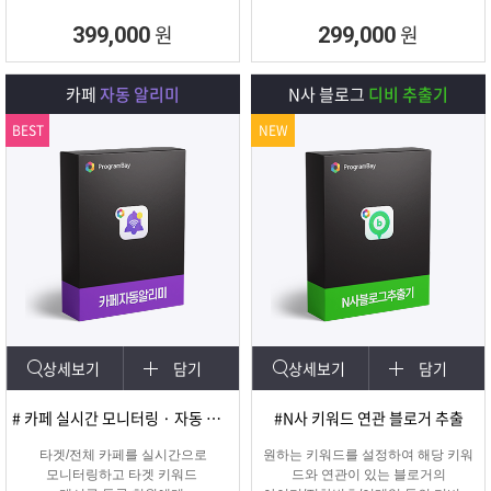
원
원
399,000
299,000
카페
자동 알리미
N사 블로그
디비 추출기
BEST
NEW
상세보기
담기
상세보기
담기
# 카페 실시간 모니터링 · 자동 쪽지/메일발송
#N사 키워드 연관 블로거 추출
타겟/전체 카페를 실시간으로
원하는 키워드를 설정하여 해당 키워
모니터링하고 타겟 키워드
드와 연관이 있는 블로거의