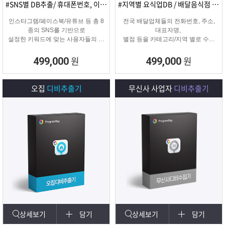
#SNS별 DB추출/ 휴대폰번호, 이메일추출
#지역별 요식업DB / 배달음식점 전화번호
인스타그램/페이스북/유튜브 등 총 8
전국 배달업체들의 전화번호, 주소,
종의 SNS를 기반으로
대표자명,
설정한 키워드에 맞는 사용자들의 휴
별점 등을 카테고리/지역 별로 수집
대폰번호와 이메일 디비를
해주는 배달업체
추출하여 영업 및 마케팅에 활용 할
타겟 마케팅용 DB를 수집해주는 프
원
원
499,000
499,000
수 있는 프로그램입니다.
로그램입니다.
오집
디비추출기
무신사 사업자
디비추출기
상세보기
담기
상세보기
담기