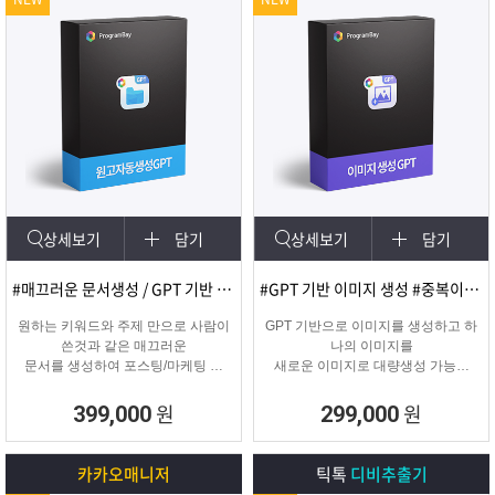
상세보기
담기
상세보기
담기
#매끄러운 문서생성 / GPT 기반 문서
#GPT 기반 이미지 생성 #중복이미지 #유사이미지
원하는 키워드와 주제 만으로 사람이
GPT 기반으로 이미지를 생성하고 하
쓴것과 같은 매끄러운
나의 이미지를
문서를 생성하여 포스팅/마케팅 시
새로운 이미지로 대량생성 가능한
문서생성으로
이미지 생성 프로그램입니다.
소모되는 시간을 없애주는 고퀄리티
원
원
399,000
299,000
문서생성 프로그램입니다.
카카오매니저
틱톡
디비추출기