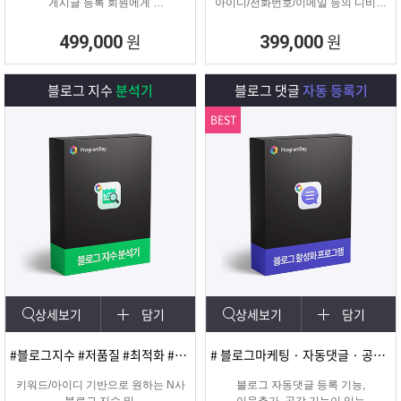
게시글 등록 회원에게
아이디/전화번호/이메일 등의 디비를
쪽지 및 메일을 발송해주는
추출하여 영업 및 마케팅에
프로그램
실질적으로 효과적인 디비를 추출 할
원
원
499,000
399,000
수 있는 프로그램
블로그 지수
분석기
블로그 댓글
자동 등록기
BEST
상세보기
담기
상세보기
담기
#블로그지수 #저품질 #최적화 #블로그품질확인
# 블로그마케팅 · 자동댓글 · 공감 · 이웃추가 · 서로이웃추가 · 서이추 · 스크랩
키워드/아이디 기반으로 원하는 N사
블로그 자동댓글 등록 기능,