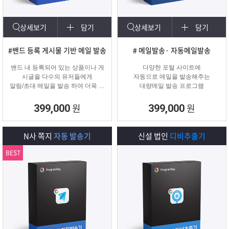
상세보기
담기
상세보기
담기
#밴드 등록 게시물 기반 메일 발송
# 메일발송· 자동메일발송
밴드 내 등록되어 있는 상품이나 게
다양한 포털 사이트에
시글을 다수의 유저들에게
자동으로 메일을 발송해주는
알림/초대 메일을 발송 하여 더욱 효
대량메일 발송 프로그램
과적인 메일 발송을 진행하는
프로그램입니다.
원
원
399,000
399,000
N사 쪽지
자동 발송기
신설 법인
디비추출기
BEST