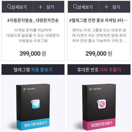
상세보기
담기
상세보기
담기
#자동문자발송 , 대량문자전송
#텔레그램 전면 홍보 마케팅 #타겟팅 회원 유입
마케팅 문자를 작성하여
원하는 타겟 그룹방 또는 새로운 방
대량으로 발송할 수 있는 대량문자
에 타겟이 되는 연락처로 방에 초대
자동발송 프로그램
하여 전면 홍보 가능하여 구매 전환
율이 높은 프로그램입니다.
원
원
399,000
299,000
텔레그램
자동 홍보기
휴대폰 번호
디비 추출기