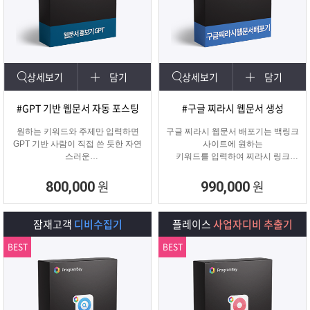
상세보기
담기
상세보기
담기
#GPT 기반 웹문서 자동 포스팅
#구글 찌라시 웹문서 생성
원하는 키워드와 주제만 입력하면
구글 찌라시 웹문서 배포기는 백링크
GPT 기반 사람이 직접 쓴 듯한 자연
사이트에 원하는
스러운
키워드를 입력하여 찌라시 링크
웹문서를 웹사이트에 자동 등록합니
URL에 고정적으로
다.
키워드를 등록해주는 프로그램입니
원
원
800,000
990,000
콘텐츠 마케터, 기업들이 홍보하기에
다.
적합한 마케팅 프로그램 입니다.
텔레그램 등 아이디 입력으로 문의건
수를 늘릴 수 있습니다.
잠재고객
디비수집기
플레이스
사업자디비 추출기
BEST
BEST