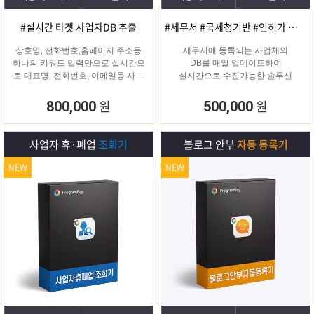
#실시간 타겟 사업자DB 추출
#세무서 #국세청기반 #인허가 개업·신규 사업자디비
상호명, 전화번호,홈페이지 주소등
세무서에 등록되는 사업체의
하나의 키워드 입력만으로 실시간으
DB를 매일 업데이트하여
로 대표명, 전화번호, 이메일등 사업
실시간으로 수집가능한 솔루션
자 정보를 추출해주는 프로그램
원
원
800,000
500,000
사업자 휴·폐업
조회기
블로그 안부
자동 등록기
NEW
NEW