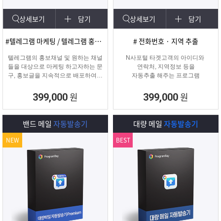
상세보기
담기
상세보기
담기
#텔레그램 마케팅 / 텔레그램 홍보글 발송
# 전화번호 · 지역 추출
텔레그램의 홍보채널 및 원하는 채널
N사포털 타겟고객의 아이디와
들을 대상으로 마케팅 하고자하는 문
연락처, 지역정보 등을
구, 홍보글을 지속적으로 배포하여주
자동추출 해주는 프로그램
는 프로그램입니다.
원
원
399,000
399,000
밴드 메일
자동발송기
대량 메일
자동발송기
NEW
BEST