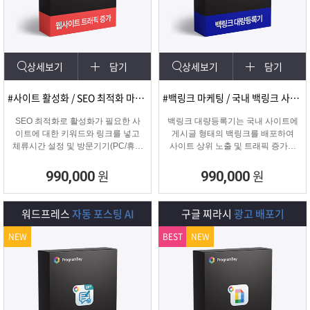
램
그
료
맞
베
램
프
춤
고
상세보기
담기
상세보기
담기
이
구
로
상
객
마
#사이트 활성화 / SEO 최적화 마케팅
#백링크 마케팅 / 국내 백링크 사이트 생성
는?
매
그
품
센
이
파
SEO 최적화로 활성화가 필요한 사
백링크 대량등록기는 국내 사이트에
이트에 대한 키워드와 링크를 넣고
게시글 형태의 백링크를 배포하여
체류시간 설정 및 방문기기(PC/휴대
사이트 상위 노출 및 트래픽 증가에
램
문
터
페
트
폰/탭) 그리고 IP변경(테더링/VPN/프
도움을 주는 백링크 프로그램입니다.
록시) 타입을 선택하여 실제 방문 유
원
원
990,000
990,000
입을 일으키는 효과로 사이트를 활성
의
이
너
화하는 프로그램
워드프레스
자동 포스팅 AI
구글 찌라시
광고 배포기
지
NEW
BEST
NEW