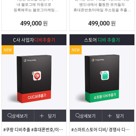
내 블로그에 자동으로
밴드내에서 활동한 유저들의
등록해주는 블로그마케팅
휴대폰번호/이메일 주소등을 추출해
프로그램
주는 프로그램
원
원
499,000
499,000
C사 사업자
디비추출기
스토어
디비 추출기
NEW
NEW
상세보기
담기
상세보기
담기
#쿠팡 디비추출 #휴대폰번호/이메일
#스마트스토어 디비/ 경쟁사 디비 분석