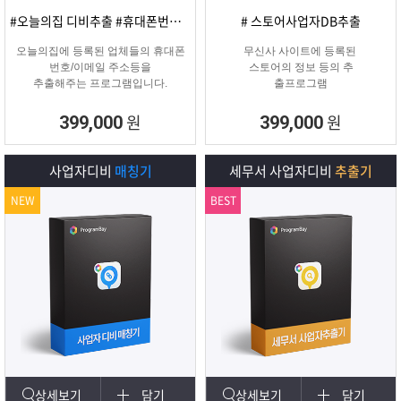
#오늘의집 디비추출 #휴대폰번호/이메일
# 스토어사업자DB추출
오늘의집에 등록된 업체들의 휴대폰
무신사 사이트에 등록된
번호/이메일 주소등을
스토어의 정보 등의 추
추출해주는 프로그램입니다.
출프로그램
원
원
399,000
399,000
사업자디비
매칭기
세무서 사업자디비
추출기
NEW
BEST
상세보기
담기
상세보기
담기