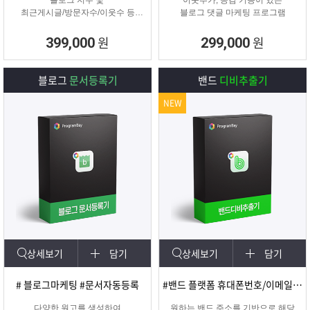
블로그 지수 및
이웃추가, 공감 기능이 있는
최근게시글/방문자수/이웃수 등
블로그 댓글 마케팅 프로그램
각종 정보를 분석할 수 있는 프로그
램
원
원
399,000
299,000
블로그
문서등록기
밴드
디비추출기
NEW
상세보기
담기
상세보기
담기
# 블로그마케팅 #문서자동등록
#밴드 플랫폼 휴대폰번호/이메일 추출
다양한 원고를 생성하여
원하는 밴드 주소를 기반으로 해당