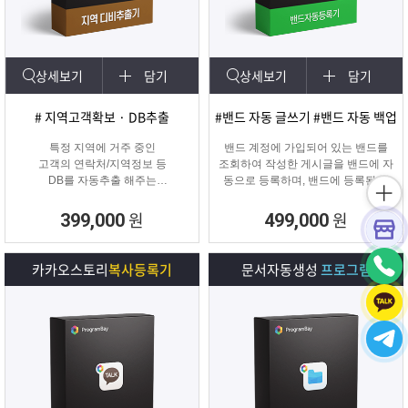
상세보기
담기
상세보기
담기
# 지역고객확보 · DB추출
#밴드 자동 글쓰기 #밴드 자동 백업
특정 지역에 거주 중인
밴드 계정에 가입되어 있는 밴드를
고객의 연락처/지역정보 등
조회하여 작성한 게시글을 밴드에 자
DB를 자동추출 해주는
동으로 등록하며, 밴드에 등록된 게
타겟 마케팅 프로그램
시물을 백업하여 파일로 저장하거나
다른 계정의 밴드에 자동으로 글을
원
원
399,000
499,000
복사할 수 있는 프로그램입니다.
카카오스토리
복사등록기
문서자동생성
프로그램