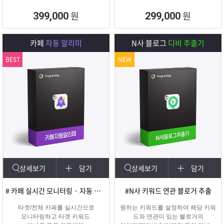
원
원
399,000
299,000
카페
자동 알리미
N사 블로그
디비 추출기
BEST
NEW
상세보기
담기
상세보기
담기
# 카페 실시간 모니터링 · 자동 쪽지/메일발송
#N사 키워드 연관 블로거 추출
타겟/전체 카페를 실시간으로
원하는 키워드를 설정하여 해당 키워
모니터링하고 타겟 키워드
드와 연관이 있는 블로거의