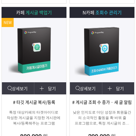
카페
게시글 백업기
N카페
조회수 관리기
NEW
상세보기
담기
상세보기
담기
# 타깃 게시글 복사/등록
# 게시글 조회 수 증가 · 새 글 알림
특정 대상카페의 타겟아이디로
낮은 인지도로 더딘 성장과 회원들간
작성한 게시글을 지정한 게시판에
의 소극적인 활동을 확 바꿔 줄
복사/등록해주는 프로그램
프로그램으로, 특정 게시글의 조회
수를 자동으로 증가시켜주며
카테고리에 새 글 알림 표시기능!