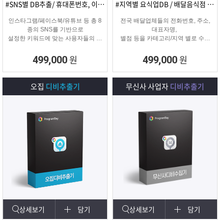
#SNS별 DB추출/ 휴대폰번호, 이메일추출
#지역별 요식업DB / 배달음식점 전화번호
인스타그램/페이스북/유튜브 등 총 8
전국 배달업체들의 전화번호, 주소,
종의 SNS를 기반으로
대표자명,
설정한 키워드에 맞는 사용자들의 휴
별점 등을 카테고리/지역 별로 수집
대폰번호와 이메일 디비를
해주는 배달업체
추출하여 영업 및 마케팅에 활용 할
타겟 마케팅용 DB를 수집해주는 프
원
원
499,000
499,000
수 있는 프로그램입니다.
로그램입니다.
오집
디비추출기
무신사 사업자
디비추출기
상세보기
담기
상세보기
담기