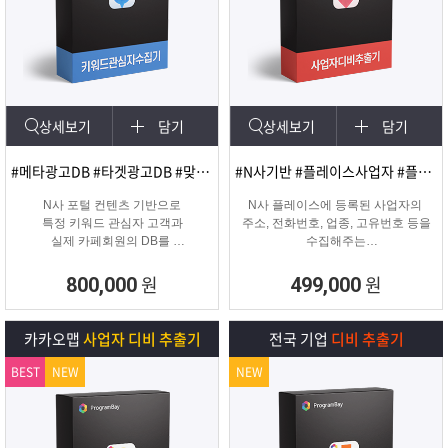
상세보기
담기
상세보기
담기
#메타광고DB #타겟광고DB #맞춤DB
#N사기반 #플레이스사업자 #플레이스신규사업자
N사 포털 컨텐츠 기반으로
N사 플레이스에 등록된 사업자의
특정 키워드 관심자 고객과
주소, 전화번호, 업종, 고유번호 등을
실제 카페회원의 DB를
수집해주는
실시간 수집 가능한 프로그램
온&오프라인 업체의 마케팅용 DB
추출 수집 프로그램
원
원
800,000
499,000
카카오맵
사업자 디비 추출기
전국 기업
디비 추출기
BEST
NEW
NEW