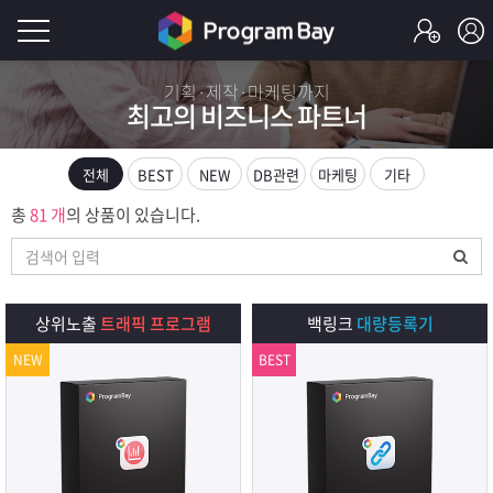
로
기획·제작·마케팅까지
최고의 비즈니스 파트너
그
로
그
인
인
전체
BEST
NEW
DB관련
마케팅
기타
회
이
총
81 개
의 상품이 있습니다.
원
가
필
입
Q&A
요
프
상위노출
트래픽 프로그램
백링크
대량등록기
합
NEW
BEST
로
프
니
그
로
무
다.