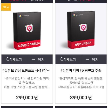
NEW
상세보기
담기
상세보기
담기
#유튜브 영상 프롬프트 생성 #유튜브 영상제작
#유튜버 디비 #전화번호 추출
유튜브 영상 URL을 입력하면 자막
관심키워드 및 특정 채널에 관련된
을 추출하고,
동영상을 업로드한
이를 기반으로 원고를 자동 생성하는
유튜버들의 DB추출해주는 프로그램
고퀄리티 영상 제작을 위한 마케팅
프로그램입니다.
원
원
299,000
399,000