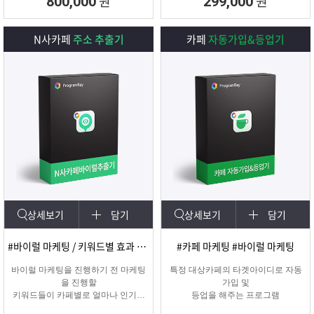
원
원
800,000
299,000
N사카페
주소 추출기
카페
자동가입&등업기
상세보기
담기
상세보기
담기
#바이럴 마케팅 / 키워드별 효과 카페 확인
#카페 마케팅 #바이럴 마케팅
바이럴 마케팅을 진행하기 전 마케팅
특정 대상카페의 타겟아이디로 자동
을 진행할
가입 및
키워드들이 카페별로 얼마나 인기가
등업을 해주는 프로그램
있는지를