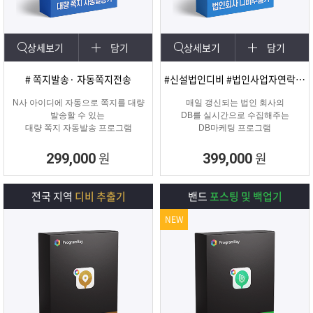
상세보기
담기
상세보기
담기
# 쪽지발송· 자동쪽지전송
#신설법인디비 #법인사업자연락처 #신규법인
N사 아이디에 자동으로 쪽지를 대량
매일 갱신되는 법인 회사의
발송할 수 있는
DB를 실시간으로 수집해주는
대량 쪽지 자동발송 프로그램
DB마케팅 프로그램
원
원
299,000
399,000
전국 지역
디비 추출기
밴드
포스팅 및 백업기
NEW