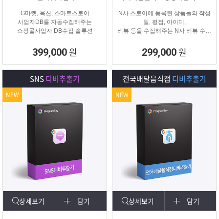
G마켓, 옥션, 스마트스토어
N사 스토어에 등록된 상품들의 작성
사업자DB를 자동수집해주는
일, 평점, 아이디,
쇼핑몰사업자 DB수집 솔루션
리뷰 등을 수집해주는 N사 리뷰 수집
프로그램입니다.
원
원
399,000
299,000
SNS
디비추출기
전국배달음식점
디비추출기
NEW
NEW
상세보기
담기
상세보기
담기