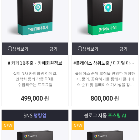
상세보기
담기
상세보기
담기
# 카페DB추출 · 카페회원정보
#플레이스 상위노출 / 디지털 마케팅
실제 N사 카페회원 이메일,
플레이스 순위 로직을 반영한 저장하
연락처 등의 각종 DB를
기, 문의, 공유하기를 통해서 플레이
수집해주는 프로그램
스 순위 및 플레이스 가시성을 강화
하는 프로그램
원
원
499,000
800,000
SNS
랭킹업
블로그 자동
포스팅 AI
NEW
NEW