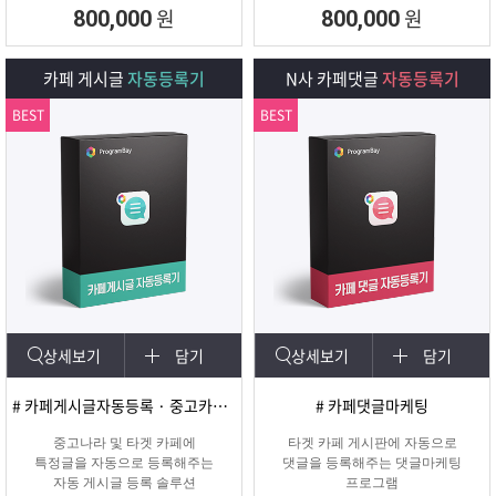
회원 수, 제목개수 , 내용개수, 댓글개
원
원
800,000
800,000
수, 가입조건,
글쓰기조건 별로 추출하여 얼마나 활
성화가 되어
카페 게시글
자동등록기
N사 카페댓글
자동등록기
있는지를 체크하여 효과가 있을만한
카페를 미리
BEST
BEST
확인하여 효과적인 바이럴 마케팅을
진행할 수 있도록
도와주는 프로그램입니다.
상세보기
담기
상세보기
담기
# 카페게시글자동등록 · 중고카페글쓰기
# 카페댓글마케팅
중고나라 및 타겟 카페에
타겟 카페 게시판에 자동으로
특정글을 자동으로 등록해주는
댓글을 등록해주는 댓글마케팅
자동 게시글 등록 솔루션
프로그램