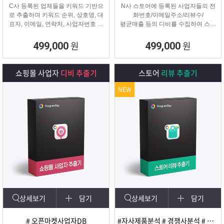
C사 등록된 업체들을 키워드 기반으
N사 스토어에 등록된 사업자들의 전
로 추출하며 키워드 순위, 상호명, 대
화번호/이메일주소/리뷰수/
표자, 이메일, 연락처, 사업자번호 등
평균매출 등의 디비를 수집하여 스토
을
어 타겟 영업 및 마케팅이나
추출해주는 프로그램
경쟁사 분석에 탁월한 프로그램입니
원
원
499,000
499,000
다.
쇼핑몰 사업자
디비 추출기
스토어
리뷰 추출기
NEW
상세보기
담기
상세보기
담기
# 오픈마켓사업자DB
#자사제품분석 # 경쟁사분석 # 마케팅 및 광고