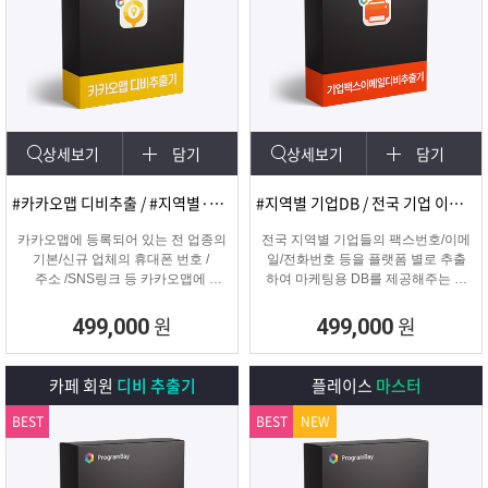
상세보기
담기
상세보기
담기
#카카오맵 디비추출 / #지역별·키워드별 DB 추출
#지역별 기업DB / 전국 기업 이메일 및 팩스
카카오맵에 등록되어 있는 전 업종의
전국 지역별 기업들의 팩스번호/이메
기본/신규 업체의 휴대폰 번호 /
일/전화번호 등을 플랫폼 별로 추출
주소 /SNS링크 등 카카오맵에
하여 마케팅용 DB를 제공해주는 프
등록된 정보를 실시간으로
로그램입니다.
수집하는 DB추출 프로그램
원
원
499,000
499,000
카페 회원
디비 추출기
플레이스
마스터
BEST
BEST
NEW