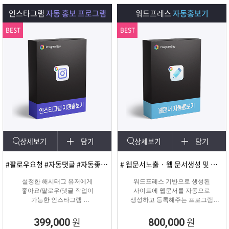
다.
인스타그램
자동 홍보 프로그램
워드프레스
자동홍보기
BEST
BEST
상세보기
담기
상세보기
담기
#팔로우요청 #자동댓글 #자동좋아요 #SNS마케팅
# 웹문서노출 · 웹 문서생성 및 등록
설정한 해시태그 유저에게
워드프레스 기반으로 생성된
좋아요/팔로우/댓글 작업이
사이트에 웹문서를 자동으로
가능한 인스타그램
생성하고 등록해주는 프로그램
마케팅 솔루션
웹문서상위노출 마케팅 솔루션
원
원
399,000
800,000