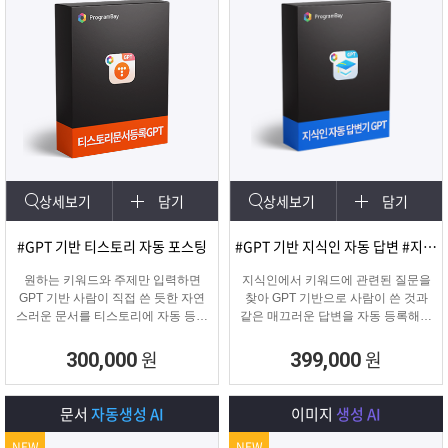
상세보기
담기
상세보기
담기
#GPT 기반 티스토리 자동 포스팅
#GPT 기반 지식인 자동 답변 #지식인마케팅
원하는 키워드와 주제만 입력하면
지식인에서 키워드에 관련된 질문을
GPT 기반 사람이 직접 쓴 듯한 자연
찾아 GPT 기반으로 사람이 쓴 것과
스러운 문서를 티스토리에 자동 등록
같은 매끄러운 답변을 자동 등록해주
합니다.
는 프로그램입니다.
티스토리 육성용, 콘텐츠 마케터, 업
원
원
300,000
399,000
체 홍보에 적합한 마케팅 프로그램
입니다.
문서
자동생성 AI
이미지
생성 AI
NEW
NEW