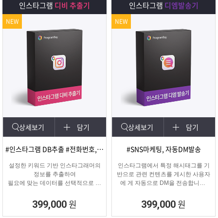
인스타그램
디비 추출기
인스타그램
디엠발송기
NEW
NEW
상세보기
담기
상세보기
담기
#인스타그램 DB추출 #전화번호, 이메일 추출
#SNS마케팅, 자동DM발송
설정한 키워드 기반 인스타그래머의
인스타그램에서 특정 해시태그를 기
정보를 추출하여
반으로 관련 컨텐츠를 게시한 사용자
필요에 맞는 데이터를 선택적으로 수
에 게 자동으로 DM을 전송합니다.
집할 수 있는 프로그램
게시물 인기도, 최신 게시물, 팔로워
수 등 특정 타겟의 인스타그래머에게
원
원
399,000
399,000
DM을 발송하여 관심을 끌 수 있습니