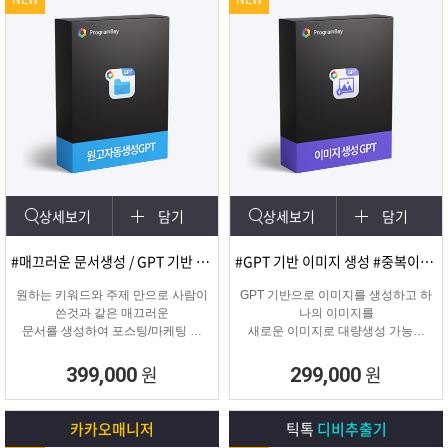
상세보기
담기
상세보기
담기
#매끄러운 문서생성 / GPT 기반 문서
#GPT 기반 이미지 생성 #중복이미지 #유사이미지
원하는 키워드와 주제 만으로 사람이
GPT 기반으로 이미지를 생성하고 하
쓴것과 같은 매끄러운
나의 이미지를
문서를 생성하여 포스팅/마케팅 시
새로운 이미지로 대량생성 가능한
문서생성으로
이미지 생성 프로그램입니다.
소모되는 시간을 없애주는 고퀄리티
원
원
399,000
299,000
문서생성 프로그램입니다.
카카오매니저
틱톡
디비추출기