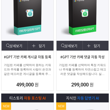
상세보기
담기
상세보기
담기
#GPT 기반 카페 게시글 자동 등록
#GPT 기반 카페 댓글 자동 작성
가입된 카페를 선택하여 원하는 키워
가입된 카페를 선택하여 특정 키워드
드와 주제를 등록하여 사람이 쓴것과
나 주제를 등록하여 자연스럽고 매끄
같은 매끄러운 게시글을 등록해 주며
러운 댓글을 작성해드립니다. 실제
고정광고를 통해 내가 원하는 문구 ,
카페 유저가 활동하는 것처럼 자연스
물품 판매 글을 함께
러운 댓글을 달아 카페가 활성화 효
원
원
499,000
299,000
업로드 할 수 있습니다.
과를 보실 수 있습니다.
티스토리
자동 포스팅 AI
지식인
자동 답변기 AI
NEW
NEW