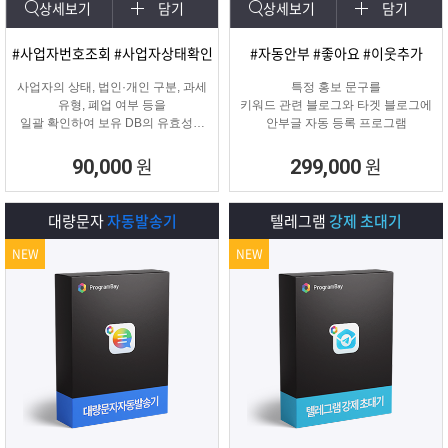
상세보기
담기
상세보기
담기
#사업자번호조회 #사업자상태확인
#자동안부 #좋아요 #이웃추가
사업자의 상태, 법인·개인 구분, 과세
특정 홍보 문구를
유형, 폐업 여부 등을
키워드 관련 블로그와 타겟 블로그에
일괄 확인하여 보유 DB의 유효성을
안부글 자동 등록 프로그램
검증하고 무효 데이터를 필터링하는
프로그램
원
원
90,000
299,000
대량문자
자동발송기
텔레그램
강제 초대기
NEW
NEW