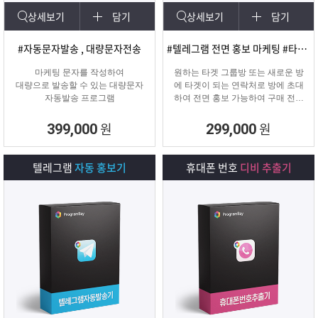
상세보기
담기
상세보기
담기
#자동문자발송 , 대량문자전송
#텔레그램 전면 홍보 마케팅 #타겟팅 회원 유입
마케팅 문자를 작성하여
원하는 타겟 그룹방 또는 새로운 방
대량으로 발송할 수 있는 대량문자
에 타겟이 되는 연락처로 방에 초대
자동발송 프로그램
하여 전면 홍보 가능하여 구매 전환
율이 높은 프로그램입니다.
원
원
399,000
299,000
텔레그램
자동 홍보기
휴대폰 번호
디비 추출기