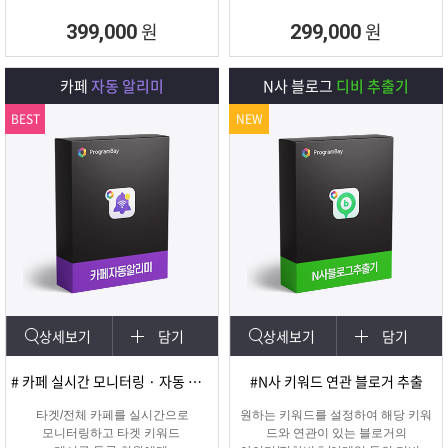
원
원
399,000
299,000
카페
자동 알리미
N사 블로그
디비 추출기
BEST
NEW
상세보기
담기
상세보기
담기
# 카페 실시간 모니터링 · 자동 쪽지/메일발송
#N사 키워드 연관 블로거 추출
타겟/전체 카페를 실시간으로
원하는 키워드를 설정하여 해당 키워
모니터링하고 타겟 키워드
드와 연관이 있는 블로거의