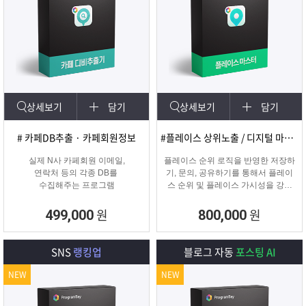
상세보기
담기
상세보기
담기
# 카페DB추출 · 카페회원정보
#플레이스 상위노출 / 디지털 마케팅
실제 N사 카페회원 이메일,
플레이스 순위 로직을 반영한 저장하
연락처 등의 각종 DB를
기, 문의, 공유하기를 통해서 플레이
수집해주는 프로그램
스 순위 및 플레이스 가시성을 강화
하는 프로그램
원
원
499,000
800,000
SNS
랭킹업
블로그 자동
포스팅 AI
NEW
NEW