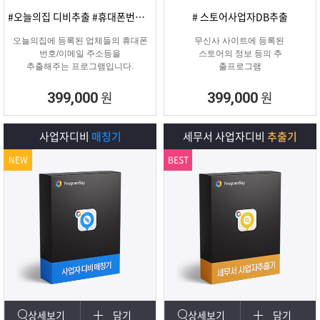
#오늘의집 디비추출 #휴대폰번호/이메일
# 스토어사업자DB추출
오늘의집에 등록된 업체들의 휴대폰
무신사 사이트에 등록된
번호/이메일 주소등을
스토어의 정보 등의 추
추출해주는 프로그램입니다.
출프로그램
원
원
399,000
399,000
사업자디비
매칭기
세무서 사업자디비
추출기
NEW
BEST
상세보기
담기
상세보기
담기