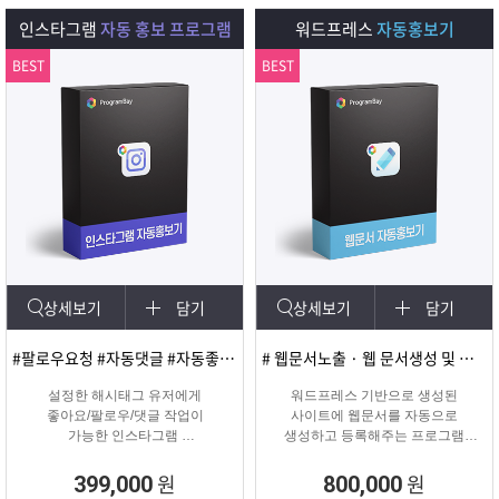
다.
인스타그램
자동 홍보 프로그램
워드프레스
자동홍보기
BEST
BEST
상세보기
담기
상세보기
담기
#팔로우요청 #자동댓글 #자동좋아요 #SNS마케팅
# 웹문서노출 · 웹 문서생성 및 등록
설정한 해시태그 유저에게
워드프레스 기반으로 생성된
좋아요/팔로우/댓글 작업이
사이트에 웹문서를 자동으로
가능한 인스타그램
생성하고 등록해주는 프로그램
마케팅 솔루션
웹문서상위노출 마케팅 솔루션
원
원
399,000
800,000