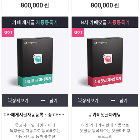
회원 수, 제목개수 , 내용개수, 댓글개
원
원
800,000
800,000
수, 가입조건,
글쓰기조건 별로 추출하여 얼마나 활
성화가 되어
카페 게시글
자동등록기
N사 카페댓글
자동등록기
있는지를 체크하여 효과가 있을만한
카페를 미리
BEST
BEST
확인하여 효과적인 바이럴 마케팅을
진행할 수 있도록
도와주는 프로그램입니다.
상세보기
담기
상세보기
담기
# 카페게시글자동등록 · 중고카페글쓰기
# 카페댓글마케팅
중고나라 및 타겟 카페에
타겟 카페 게시판에 자동으로
특정글을 자동으로 등록해주는
댓글을 등록해주는 댓글마케팅
자동 게시글 등록 솔루션
프로그램