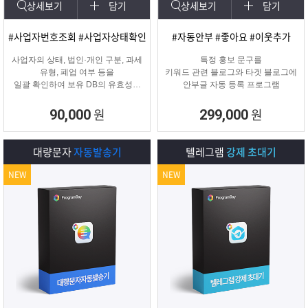
상세보기
담기
상세보기
담기
#사업자번호조회 #사업자상태확인
#자동안부 #좋아요 #이웃추가
사업자의 상태, 법인·개인 구분, 과세
특정 홍보 문구를
유형, 폐업 여부 등을
키워드 관련 블로그와 타겟 블로그에
일괄 확인하여 보유 DB의 유효성을
안부글 자동 등록 프로그램
검증하고 무효 데이터를 필터링하는
프로그램
원
원
90,000
299,000
대량문자
자동발송기
텔레그램
강제 초대기
NEW
NEW