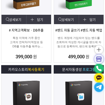
상세보기
담기
상세보기
담기
# 지역고객확보 · DB추출
#밴드 자동 글쓰기 #밴드 자동 백업
특정 지역에 거주 중인
밴드 계정에 가입되어 있는 밴드를
고객의 연락처/지역정보 등
조회하여 작성한 게시글을 밴드에 자
DB를 자동추출 해주는
동으로 등록하며, 밴드에 등록된 게
타겟 마케팅 프로그램
시물을 백업하여 파일로 저장하거나
다른 계정의 밴드에 자동으로 글을
원
원
399,000
499,000
복사할 수 있는 프로그램입니다.
카카오스토리
복사등록기
문서자동생성
프로그램