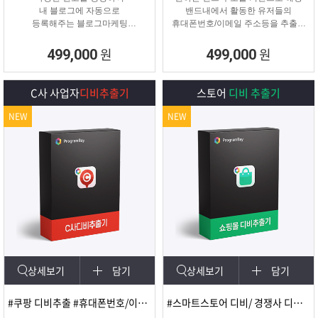
내 블로그에 자동으로
밴드내에서 활동한 유저들의
등록해주는 블로그마케팅
휴대폰번호/이메일 주소등을 추출해
프로그램
주는 프로그램
원
원
499,000
499,000
C사 사업자
디비추출기
스토어
디비 추출기
NEW
NEW
상세보기
담기
상세보기
담기
#쿠팡 디비추출 #휴대폰번호/이메일
#스마트스토어 디비/ 경쟁사 디비 분석