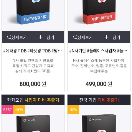
상세보기
담기
상세보기
담기
#메타광고DB #타겟광고DB #맞춤DB
#N사기반 #플레이스사업자 #플레이스신규사업자
N사 포털 컨텐츠 기반으로
N사 플레이스에 등록된 사업자의
특정 키워드 관심자 고객과
주소, 전화번호, 업종, 고유번호 등을
실제 카페회원의 DB를
수집해주는
실시간 수집 가능한 프로그램
온&오프라인 업체의 마케팅용 DB
추출 수집 프로그램
원
원
800,000
499,000
카카오맵
사업자 디비 추출기
전국 기업
디비 추출기
BEST
NEW
NEW