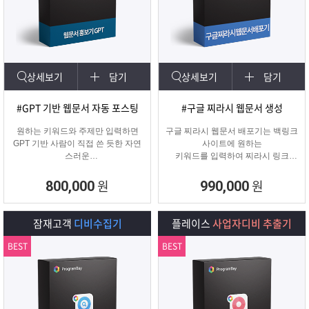
상세보기
담기
상세보기
담기
#GPT 기반 웹문서 자동 포스팅
#구글 찌라시 웹문서 생성
원하는 키워드와 주제만 입력하면
구글 찌라시 웹문서 배포기는 백링크
GPT 기반 사람이 직접 쓴 듯한 자연
사이트에 원하는
스러운
키워드를 입력하여 찌라시 링크
웹문서를 웹사이트에 자동 등록합니
URL에 고정적으로
다.
키워드를 등록해주는 프로그램입니
원
원
800,000
990,000
콘텐츠 마케터, 기업들이 홍보하기에
다.
적합한 마케팅 프로그램 입니다.
텔레그램 등 아이디 입력으로 문의건
수를 늘릴 수 있습니다.
잠재고객
디비수집기
플레이스
사업자디비 추출기
BEST
BEST