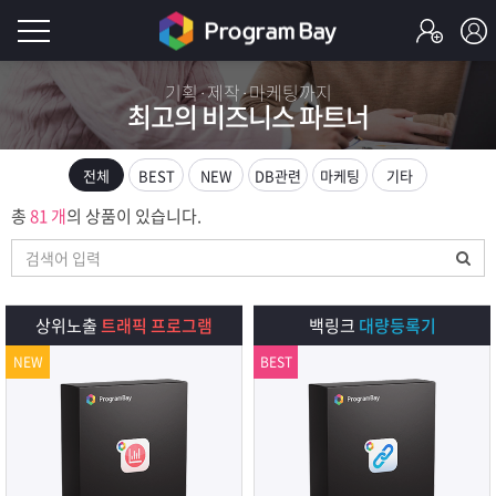
로
기획·제작·마케팅까지
최고의 비즈니스 파트너
그
로
그
인
인
전체
BEST
NEW
DB관련
마케팅
기타
회
이
총
81 개
의 상품이 있습니다.
원
가
필
입
Q&A
요
프
상위노출
트래픽 프로그램
백링크
대량등록기
합
NEW
BEST
로
프
니
그
로
무
다.