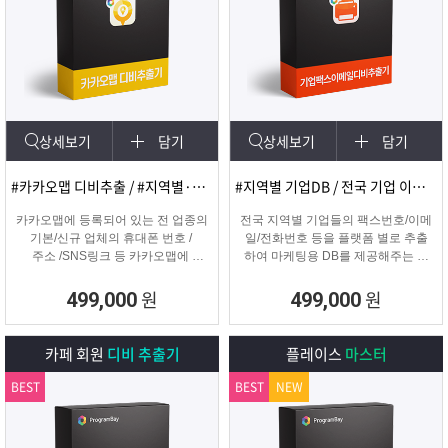
상세보기
담기
상세보기
담기
#카카오맵 디비추출 / #지역별·키워드별 DB 추출
#지역별 기업DB / 전국 기업 이메일 및 팩스
카카오맵에 등록되어 있는 전 업종의
전국 지역별 기업들의 팩스번호/이메
기본/신규 업체의 휴대폰 번호 /
일/전화번호 등을 플랫폼 별로 추출
주소 /SNS링크 등 카카오맵에
하여 마케팅용 DB를 제공해주는 프
등록된 정보를 실시간으로
로그램입니다.
수집하는 DB추출 프로그램
원
원
499,000
499,000
카페 회원
디비 추출기
플레이스
마스터
BEST
BEST
NEW