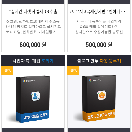
#실시간 타겟 사업자DB 추출
#세무서 #국세청기반 #인허가 개업·신규 사업자디비
상호명, 전화번호,홈페이지 주소등
세무서에 등록되는 사업체의
하나의 키워드 입력만으로 실시간으
DB를 매일 업데이트하여
로 대표명, 전화번호, 이메일등 사업
실시간으로 수집가능한 솔루션
자 정보를 추출해주는 프로그램
원
원
800,000
500,000
사업자 휴·폐업
조회기
블로그 안부
자동 등록기
NEW
NEW