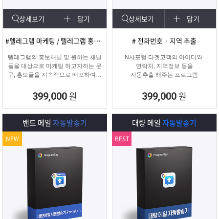
상세보기
담기
상세보기
담기
#텔레그램 마케팅 / 텔레그램 홍보글 발송
# 전화번호 · 지역 추출
텔레그램의 홍보채널 및 원하는 채널
N사포털 타겟고객의 아이디와
들을 대상으로 마케팅 하고자하는 문
연락처, 지역정보 등을
구, 홍보글을 지속적으로 배포하여주
자동추출 해주는 프로그램
는 프로그램입니다.
원
원
399,000
399,000
밴드 메일
자동발송기
대량 메일
자동발송기
NEW
BEST