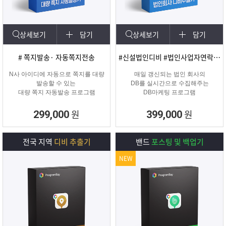
상세보기
담기
상세보기
담기
# 쪽지발송· 자동쪽지전송
#신설법인디비 #법인사업자연락처 #신규법인
N사 아이디에 자동으로 쪽지를 대량
매일 갱신되는 법인 회사의
발송할 수 있는
DB를 실시간으로 수집해주는
대량 쪽지 자동발송 프로그램
DB마케팅 프로그램
원
원
299,000
399,000
전국 지역
디비 추출기
밴드
포스팅 및 백업기
NEW