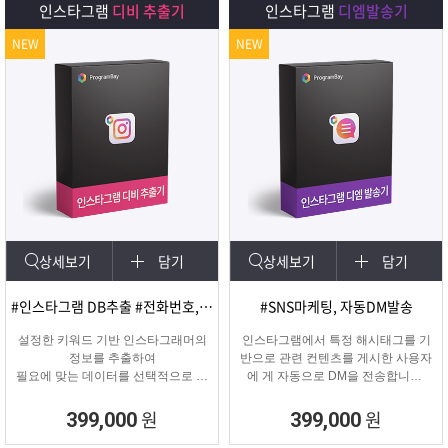
인스타그램
디비 추출기
인스타그램
디엠발송기
NEW
NEW
상세보기
담기
상세보기
담기
#인스타그램 DB추출 #전화번호, 이메일 추출
#SNS마케팅, 자동DM발송
설정한 키워드 기반 인스타그래머의
인스타그램에서 특정 해시태그를 기
정보를 추출하여
반으로 관련 컨텐츠를 게시한 사용자
필요에 맞는 데이터를 선택적으로 수
에 게 자동으로 DM을 전송합니다.
집할 수 있는 프로그램
게시물 인기도, 최신 게시물, 팔로워
수 등 특정 타겟의 인스타그래머에게
원
원
399,000
399,000
DM을 발송하여 관심을 끌 수 있습니