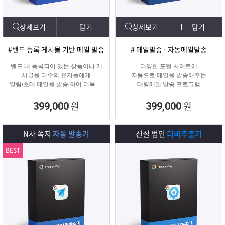
상세보기
담기
상세보기
담기
#밴드 등록 게시물 기반 메일 발송
# 메일발송· 자동메일발송
밴드 내 등록되어 있는 상품이나 게
다양한 포털 사이트에
시글을 다수의 유저들에게
자동으로 메일을 발송해주는
알림/초대 메일을 발송 하여 더욱 효
대량메일 발송 프로그램
과적인 메일 발송을 진행하는
프로그램입니다.
원
원
399,000
399,000
N사 쪽지
자동 발송기
신설 법인
디비추출기
BEST