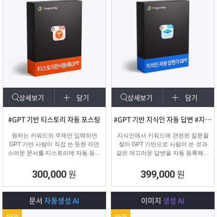
상세보기
담기
상세보기
담기
#GPT 기반 티스토리 자동 포스팅
#GPT 기반 지식인 자동 답변 #지식인마케팅
원하는 키워드와 주제만 입력하면
지식인에서 키워드에 관련된 질문을
GPT 기반 사람이 직접 쓴 듯한 자연
찾아 GPT 기반으로 사람이 쓴 것과
스러운 문서를 티스토리에 자동 등록
같은 매끄러운 답변을 자동 등록해주
합니다.
는 프로그램입니다.
티스토리 육성용, 콘텐츠 마케터, 업
원
원
300,000
399,000
체 홍보에 적합한 마케팅 프로그램
입니다.
문서
자동생성 AI
이미지
생성 AI
NEW
NEW