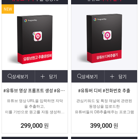
NEW
상세보기
담기
상세보기
담기
#유튜브 영상 프롬프트 생성 #유튜브 영상제작
#유튜버 디비 #전화번호 추출
유튜브 영상 URL을 입력하면 자막
관심키워드 및 특정 채널에 관련된
을 추출하고,
동영상을 업로드한
이를 기반으로 원고를 자동 생성하는
유튜버들의 DB추출해주는 프로그램
고퀄리티 영상 제작을 위한 마케팅
프로그램입니다.
원
원
299,000
399,000