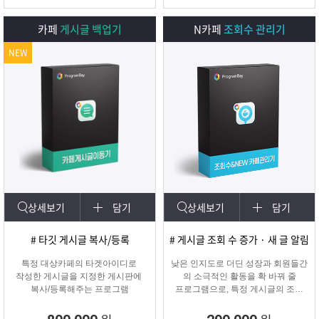
카페
게시글 백업기
N카페
조회수 관리기
NEW
상세보기
담기
상세보기
담기
# 타깃 게시글 복사/등록
# 게시글 조회 수 증가 · 새 글 알림
특정 대상카페의 타겟아이디로
낮은 인지도로 더딘 성장과 회원들간
작성한 게시글을 지정한 게시판에
의 소극적인 활동을 확 바꿔 줄
복사/등록해주는 프로그램
프로그램으로, 특정 게시글의 조회
수를 자동으로 증가시켜주며
카테고리에 새 글 알림 표시기능!