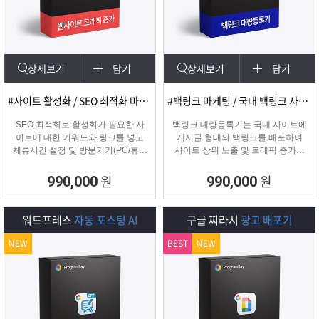
램
그
료
맞
베
램
프
춤
고
상세보기
담기
상세보기
담기
이
구
로
상
객
마
#사이트 활성화 / SEO 최적화 마케팅
#백링크 마케팅 / 국내 백링크 사이트 생성
는?
매
그
품
센
이
파
SEO 최적화로 활성화가 필요한 사
백링크 대량등록기는 국내 사이트에
이트에 대한 키워드와 링크를 넣고
게시글 형태의 백링크를 배포하여
체류시간 설정 및 방문기기(PC/휴대
사이트 상위 노출 및 트래픽 증가에
램
문
터
페
트
폰/탭) 그리고 IP변경(테더링/VPN/프
도움을 주는 백링크 프로그램입니다.
록시) 타입을 선택하여 실제 방문 유
원
원
990,000
990,000
입을 일으키는 효과로 사이트를 활성
의
이
너
화하는 프로그램
워드프레스
자동 포스팅 AI
구글 찌라시
광고 배포기
지
NEW
BEST
NEW