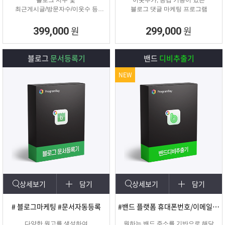
블로그 지수 및
이웃추가, 공감 기능이 있는
최근게시글/방문자수/이웃수 등
블로그 댓글 마케팅 프로그램
각종 정보를 분석할 수 있는 프로그
램
원
원
399,000
299,000
블로그
문서등록기
밴드
디비추출기
NEW
상세보기
담기
상세보기
담기
# 블로그마케팅 #문서자동등록
#밴드 플랫폼 휴대폰번호/이메일 추출
다양한 원고를 생성하여
원하는 밴드 주소를 기반으로 해당