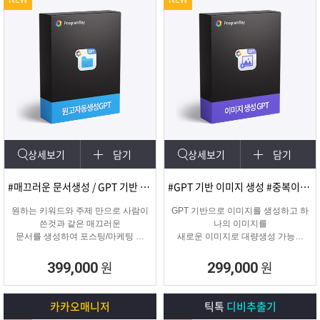
상세보기
담기
상세보기
담기
#매끄러운 문서생성 / GPT 기반 문서
#GPT 기반 이미지 생성 #중복이미지 #유사이미지
원하는 키워드와 주제 만으로 사람이
GPT 기반으로 이미지를 생성하고 하
쓴것과 같은 매끄러운
나의 이미지를
문서를 생성하여 포스팅/마케팅 시
새로운 이미지로 대량생성 가능한
문서생성으로
이미지 생성 프로그램입니다.
소모되는 시간을 없애주는 고퀄리티
원
원
399,000
299,000
문서생성 프로그램입니다.
카카오매니저
틱톡
디비추출기