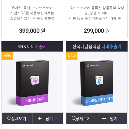
G마켓, 옥션, 스마트스토어
N사 스토어에 등록된 상품들의 작성
사업자DB를 자동수집해주는
일, 평점, 아이디,
쇼핑몰사업자 DB수집 솔루션
리뷰 등을 수집해주는 N사 리뷰 수집
프로그램입니다.
원
원
399,000
299,000
SNS
디비추출기
전국배달음식점
디비추출기
NEW
NEW
상세보기
담기
상세보기
담기