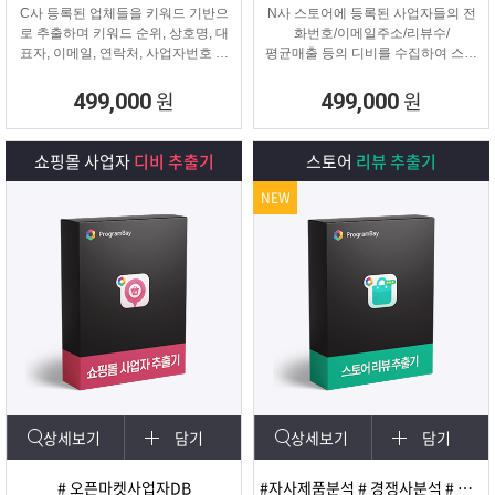
C사 등록된 업체들을 키워드 기반으
N사 스토어에 등록된 사업자들의 전
로 추출하며 키워드 순위, 상호명, 대
화번호/이메일주소/리뷰수/
표자, 이메일, 연락처, 사업자번호 등
평균매출 등의 디비를 수집하여 스토
을
어 타겟 영업 및 마케팅이나
추출해주는 프로그램
경쟁사 분석에 탁월한 프로그램입니
원
원
499,000
499,000
다.
쇼핑몰 사업자
디비 추출기
스토어
리뷰 추출기
NEW
상세보기
담기
상세보기
담기
# 오픈마켓사업자DB
#자사제품분석 # 경쟁사분석 # 마케팅 및 광고