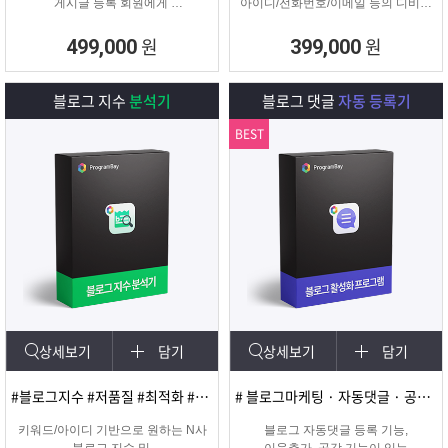
게시글 등록 회원에게
아이디/전화번호/이메일 등의 디비를
쪽지 및 메일을 발송해주는
추출하여 영업 및 마케팅에
프로그램
실질적으로 효과적인 디비를 추출 할
원
원
499,000
399,000
수 있는 프로그램
블로그 지수
분석기
블로그 댓글
자동 등록기
BEST
상세보기
담기
상세보기
담기
#블로그지수 #저품질 #최적화 #블로그품질확인
# 블로그마케팅 · 자동댓글 · 공감 · 이웃추가 · 서로이웃추가 · 서이추 · 스크랩
키워드/아이디 기반으로 원하는 N사
블로그 자동댓글 등록 기능,