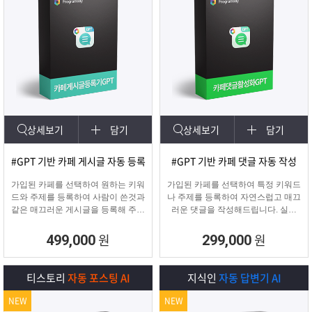
상세보기
담기
상세보기
담기
#GPT 기반 카페 게시글 자동 등록
#GPT 기반 카페 댓글 자동 작성
가입된 카페를 선택하여 원하는 키워
가입된 카페를 선택하여 특정 키워드
드와 주제를 등록하여 사람이 쓴것과
나 주제를 등록하여 자연스럽고 매끄
같은 매끄러운 게시글을 등록해 주며
러운 댓글을 작성해드립니다. 실제
고정광고를 통해 내가 원하는 문구 ,
카페 유저가 활동하는 것처럼 자연스
물품 판매 글을 함께
러운 댓글을 달아 카페가 활성화 효
원
원
499,000
299,000
업로드 할 수 있습니다.
과를 보실 수 있습니다.
티스토리
자동 포스팅 AI
지식인
자동 답변기 AI
NEW
NEW