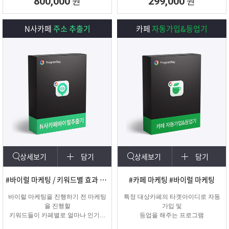
원
원
800,000
299,000
N사카페
주소 추출기
카페
자동가입&등업기
상세보기
담기
상세보기
담기
#바이럴 마케팅 / 키워드별 효과 카페 확인
#카페 마케팅 #바이럴 마케팅
바이럴 마케팅을 진행하기 전 마케팅
특정 대상카페의 타겟아이디로 자동
을 진행할
가입 및
키워드들이 카페별로 얼마나 인기가
등업을 해주는 프로그램
있는지를