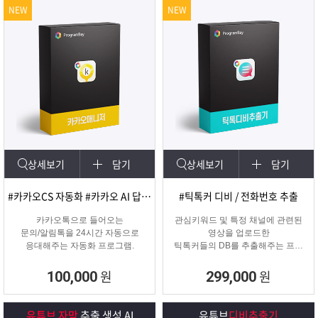
NEW
NEW
상세보기
담기
상세보기
담기
#카카오CS 자동화 #카카오 AI 답변 #카카오자동발송
#틱톡커 디비 / 전화번호 추출
카카오톡으로 들어오는
관심키워드 및 특정 채널에 관련된
문의/알림톡을 24시간 자동으로
영상을 업로드한
응대해주는 자동화 프로그램.
틱톡커들의 DB를 추출해주는 프로
그램
원
원
100,000
299,000
유튜브 자막
추출 생성 AI
유튜브
디비추출기