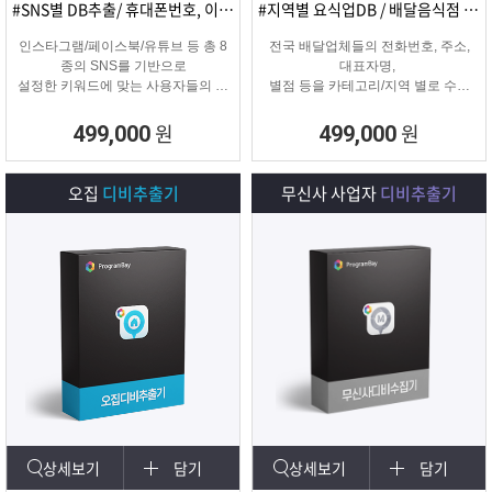
#SNS별 DB추출/ 휴대폰번호, 이메일추출
#지역별 요식업DB / 배달음식점 전화번호
인스타그램/페이스북/유튜브 등 총 8
전국 배달업체들의 전화번호, 주소,
종의 SNS를 기반으로
대표자명,
설정한 키워드에 맞는 사용자들의 휴
별점 등을 카테고리/지역 별로 수집
대폰번호와 이메일 디비를
해주는 배달업체
추출하여 영업 및 마케팅에 활용 할
타겟 마케팅용 DB를 수집해주는 프
원
원
499,000
499,000
수 있는 프로그램입니다.
로그램입니다.
오집
디비추출기
무신사 사업자
디비추출기
상세보기
담기
상세보기
담기