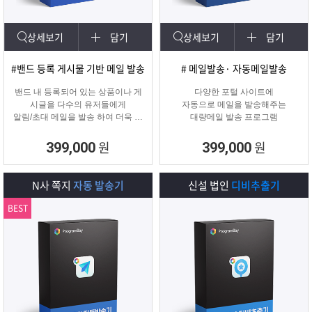
상세보기
담기
상세보기
담기
#밴드 등록 게시물 기반 메일 발송
# 메일발송· 자동메일발송
밴드 내 등록되어 있는 상품이나 게
다양한 포털 사이트에
시글을 다수의 유저들에게
자동으로 메일을 발송해주는
알림/초대 메일을 발송 하여 더욱 효
대량메일 발송 프로그램
과적인 메일 발송을 진행하는
프로그램입니다.
원
원
399,000
399,000
N사 쪽지
자동 발송기
신설 법인
디비추출기
BEST