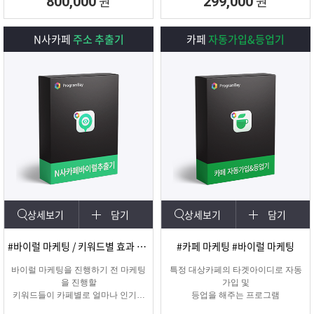
원
원
800,000
299,000
N사카페
주소 추출기
카페
자동가입&등업기
상세보기
담기
상세보기
담기
#바이럴 마케팅 / 키워드별 효과 카페 확인
#카페 마케팅 #바이럴 마케팅
바이럴 마케팅을 진행하기 전 마케팅
특정 대상카페의 타겟아이디로 자동
을 진행할
가입 및
키워드들이 카페별로 얼마나 인기가
등업을 해주는 프로그램
있는지를