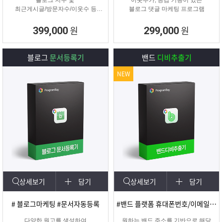
블로그 지수 및
이웃추가, 공감 기능이 있는
최근게시글/방문자수/이웃수 등
블로그 댓글 마케팅 프로그램
각종 정보를 분석할 수 있는 프로그
램
원
원
399,000
299,000
블로그
문서등록기
밴드
디비추출기
NEW
상세보기
담기
상세보기
담기
# 블로그마케팅 #문서자동등록
#밴드 플랫폼 휴대폰번호/이메일 추출
다양한 원고를 생성하여
원하는 밴드 주소를 기반으로 해당