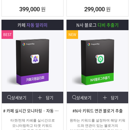
원
원
399,000
299,000
카페
자동 알리미
N사 블로그
디비 추출기
BEST
NEW
상세보기
담기
상세보기
담기
# 카페 실시간 모니터링 · 자동 쪽지/메일발송
#N사 키워드 연관 블로거 추출
타겟/전체 카페를 실시간으로
원하는 키워드를 설정하여 해당 키워
모니터링하고 타겟 키워드
드와 연관이 있는 블로거의