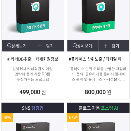
상세보기
담기
상세보기
담기
# 카페DB추출 · 카페회원정보
#플레이스 상위노출 / 디지털 마케팅
실제 N사 카페회원 이메일,
플레이스 순위 로직을 반영한 저장하
연락처 등의 각종 DB를
기, 문의, 공유하기를 통해서 플레이
수집해주는 프로그램
스 순위 및 플레이스 가시성을 강화
하는 프로그램
원
원
499,000
800,000
SNS
랭킹업
블로그 자동
포스팅 AI
NEW
NEW