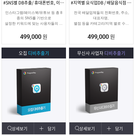
#SNS별 DB추출/ 휴대폰번호, 이메일추출
#지역별 요식업DB / 배달음식점 전화번호
인스타그램/페이스북/유튜브 등 총 8
전국 배달업체들의 전화번호, 주소,
종의 SNS를 기반으로
대표자명,
설정한 키워드에 맞는 사용자들의 휴
별점 등을 카테고리/지역 별로 수집
대폰번호와 이메일 디비를
해주는 배달업체
추출하여 영업 및 마케팅에 활용 할
타겟 마케팅용 DB를 수집해주는 프
원
원
499,000
499,000
수 있는 프로그램입니다.
로그램입니다.
오집
디비추출기
무신사 사업자
디비추출기
상세보기
담기
상세보기
담기