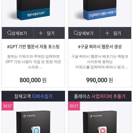
상세보기
담기
상세보기
담기
#GPT 기반 웹문서 자동 포스팅
#구글 찌라시 웹문서 생성
원하는 키워드와 주제만 입력하면
구글 찌라시 웹문서 배포기는 백링크
GPT 기반 사람이 직접 쓴 듯한 자연
사이트에 원하는
스러운
키워드를 입력하여 찌라시 링크
웹문서를 웹사이트에 자동 등록합니
URL에 고정적으로
다.
키워드를 등록해주는 프로그램입니
원
원
800,000
990,000
콘텐츠 마케터, 기업들이 홍보하기에
다.
적합한 마케팅 프로그램 입니다.
텔레그램 등 아이디 입력으로 문의건
수를 늘릴 수 있습니다.
잠재고객
디비수집기
플레이스
사업자디비 추출기
BEST
BEST