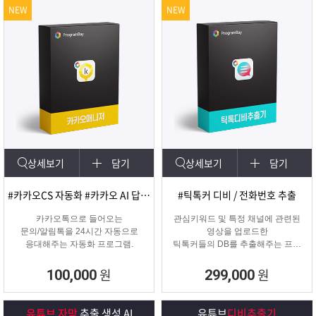
NEW
NEW
상세보기
담기
상세보기
담기
#카카오CS 자동화 #카카오 AI 답변 #카카오자동발송
#틱톡커 디비 / 전화번호 추출
카카오톡으로 들어오는
관심키워드 및 특정 채널에 관련된
문의/알림톡을 24시간 자동으로
영상을 업로드한
응대해주는 자동화 프로그램.
틱톡커들의 DB를 추출해주는 프로
그램
원
원
100,000
299,000
유튜브 자막
추출 생성 AI
유튜브
디비추출기