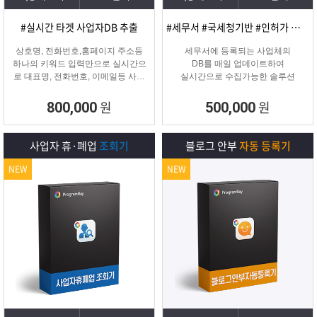
#실시간 타겟 사업자DB 추출
#세무서 #국세청기반 #인허가 개업·신규 사업자디비
상호명, 전화번호,홈페이지 주소등
세무서에 등록되는 사업체의
하나의 키워드 입력만으로 실시간으
DB를 매일 업데이트하여
로 대표명, 전화번호, 이메일등 사업
실시간으로 수집가능한 솔루션
자 정보를 추출해주는 프로그램
원
원
800,000
500,000
사업자 휴·폐업
조회기
블로그 안부
자동 등록기
NEW
NEW