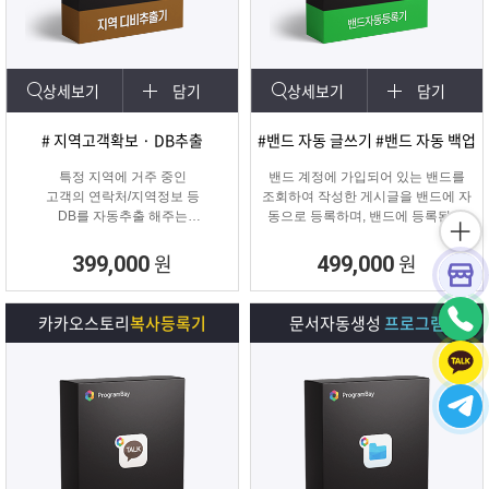
상세보기
담기
상세보기
담기
# 지역고객확보 · DB추출
#밴드 자동 글쓰기 #밴드 자동 백업
특정 지역에 거주 중인
밴드 계정에 가입되어 있는 밴드를
고객의 연락처/지역정보 등
조회하여 작성한 게시글을 밴드에 자
DB를 자동추출 해주는
동으로 등록하며, 밴드에 등록된 게
타겟 마케팅 프로그램
시물을 백업하여 파일로 저장하거나
다른 계정의 밴드에 자동으로 글을
원
원
399,000
499,000
복사할 수 있는 프로그램입니다.
카카오스토리
복사등록기
문서자동생성
프로그램