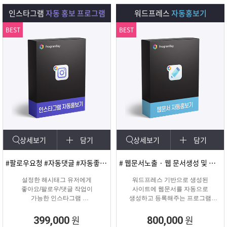
다.
인스타그램
자동 홍보 프로그램
워드프레스
자동홍보기
BEST
BEST
상세보기
담기
상세보기
담기
#팔로우요청 #자동댓글 #자동좋아요 #SNS마케팅
# 웹문서노출 · 웹 문서생성 및 등록
설정한 해시태그 유저에게
워드프레스 기반으로 생성된
좋아요/팔로우/댓글 작업이
사이트에 웹문서를 자동으로
가능한 인스타그램
생성하고 등록해주는 프로그램
마케팅 솔루션
웹문서상위노출 마케팅 솔루션
원
원
399,000
800,000