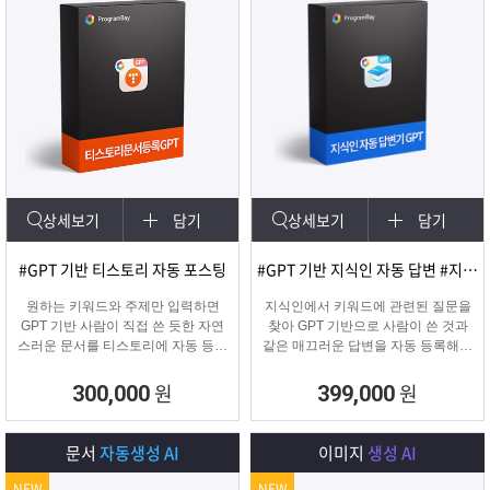
상세보기
담기
상세보기
담기
#GPT 기반 티스토리 자동 포스팅
#GPT 기반 지식인 자동 답변 #지식인마케팅
원하는 키워드와 주제만 입력하면
지식인에서 키워드에 관련된 질문을
GPT 기반 사람이 직접 쓴 듯한 자연
찾아 GPT 기반으로 사람이 쓴 것과
스러운 문서를 티스토리에 자동 등록
같은 매끄러운 답변을 자동 등록해주
합니다.
는 프로그램입니다.
티스토리 육성용, 콘텐츠 마케터, 업
원
원
300,000
399,000
체 홍보에 적합한 마케팅 프로그램
입니다.
문서
자동생성 AI
이미지
생성 AI
NEW
NEW