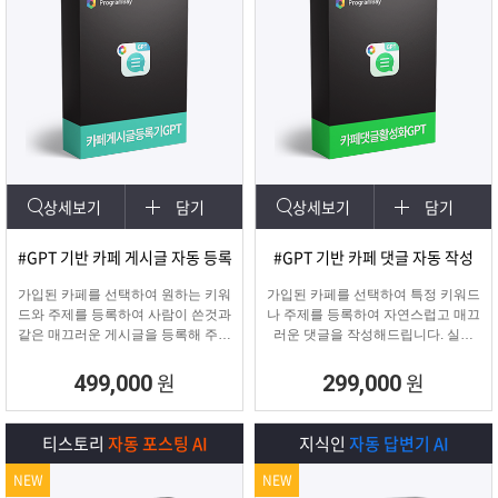
상세보기
담기
상세보기
담기
#GPT 기반 카페 게시글 자동 등록
#GPT 기반 카페 댓글 자동 작성
가입된 카페를 선택하여 원하는 키워
가입된 카페를 선택하여 특정 키워드
드와 주제를 등록하여 사람이 쓴것과
나 주제를 등록하여 자연스럽고 매끄
같은 매끄러운 게시글을 등록해 주며
러운 댓글을 작성해드립니다. 실제
고정광고를 통해 내가 원하는 문구 ,
카페 유저가 활동하는 것처럼 자연스
물품 판매 글을 함께
러운 댓글을 달아 카페가 활성화 효
원
원
499,000
299,000
업로드 할 수 있습니다.
과를 보실 수 있습니다.
티스토리
자동 포스팅 AI
지식인
자동 답변기 AI
NEW
NEW