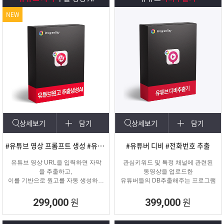
NEW
상세보기
담기
상세보기
담기
#유튜브 영상 프롬프트 생성 #유튜브 영상제작
#유튜버 디비 #전화번호 추출
유튜브 영상 URL을 입력하면 자막
관심키워드 및 특정 채널에 관련된
을 추출하고,
동영상을 업로드한
이를 기반으로 원고를 자동 생성하는
유튜버들의 DB추출해주는 프로그램
고퀄리티 영상 제작을 위한 마케팅
프로그램입니다.
원
원
299,000
399,000