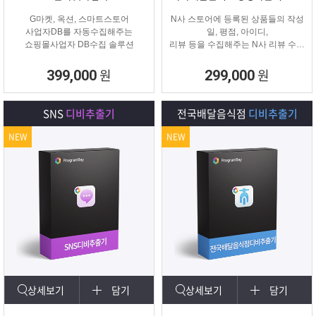
G마켓, 옥션, 스마트스토어
N사 스토어에 등록된 상품들의 작성
사업자DB를 자동수집해주는
일, 평점, 아이디,
쇼핑몰사업자 DB수집 솔루션
리뷰 등을 수집해주는 N사 리뷰 수집
프로그램입니다.
원
원
399,000
299,000
SNS
디비추출기
전국배달음식점
디비추출기
NEW
NEW
상세보기
담기
상세보기
담기