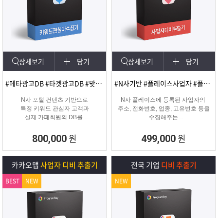
상세보기
담기
상세보기
담기
#메타광고DB #타겟광고DB #맞춤DB
#N사기반 #플레이스사업자 #플레이스신규사업자
N사 포털 컨텐츠 기반으로
N사 플레이스에 등록된 사업자의
특정 키워드 관심자 고객과
주소, 전화번호, 업종, 고유번호 등을
실제 카페회원의 DB를
수집해주는
실시간 수집 가능한 프로그램
온&오프라인 업체의 마케팅용 DB
추출 수집 프로그램
원
원
800,000
499,000
카카오맵
사업자 디비 추출기
전국 기업
디비 추출기
BEST
NEW
NEW