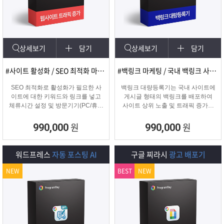
램
그
료
맞
베
램
프
춤
고
상세보기
담기
상세보기
담기
이
구
로
상
객
마
#사이트 활성화 / SEO 최적화 마케팅
#백링크 마케팅 / 국내 백링크 사이트 생성
는?
매
그
품
센
이
파
SEO 최적화로 활성화가 필요한 사
백링크 대량등록기는 국내 사이트에
이트에 대한 키워드와 링크를 넣고
게시글 형태의 백링크를 배포하여
체류시간 설정 및 방문기기(PC/휴대
사이트 상위 노출 및 트래픽 증가에
램
문
터
페
트
폰/탭) 그리고 IP변경(테더링/VPN/프
도움을 주는 백링크 프로그램입니다.
록시) 타입을 선택하여 실제 방문 유
원
원
990,000
990,000
입을 일으키는 효과로 사이트를 활성
의
이
너
화하는 프로그램
워드프레스
자동 포스팅 AI
구글 찌라시
광고 배포기
지
NEW
BEST
NEW