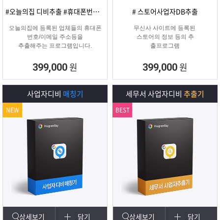
#오늘의집 디비추출 #휴대폰번호/이메일
# 스토어사업자DB추출
오늘의집에 등록된 업체들의 휴대폰
무신사 사이트에 등록된
번호/이메일 주소등을
스토어의 정보 등의 추
추출해주는 프로그램입니다.
출프로그램
원
원
399,000
399,000
사업자디비
매칭기
세무서 사업자디비
추출기
NEW
BEST
상세보기
담기
상세보기
담기