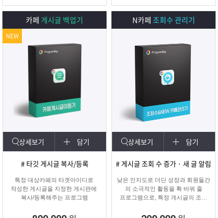
카페
게시글 백업기
N카페
조회수 관리기
NEW
상세보기
담기
상세보기
담기
# 타깃 게시글 복사/등록
# 게시글 조회 수 증가 · 새 글 알림
특정 대상카페의 타겟아이디로
낮은 인지도로 더딘 성장과 회원들간
작성한 게시글을 지정한 게시판에
의 소극적인 활동을 확 바꿔 줄
복사/등록해주는 프로그램
프로그램으로, 특정 게시글의 조회
수를 자동으로 증가시켜주며
카테고리에 새 글 알림 표시기능!