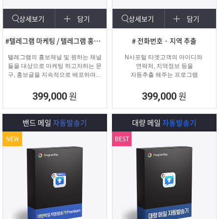
상세보기
담기
상세보기
담기
#텔레그램 마케팅 / 텔레그램 홍보글 발송
# 전화번호 · 지역 추출
텔레그램의 홍보채널 및 원하는 채널
N사포털 타겟고객의 아이디와
들을 대상으로 마케팅 하고자하는 문
연락처, 지역정보 등을
구, 홍보글을 지속적으로 배포하여주
자동추출 해주는 프로그램
는 프로그램입니다.
원
원
399,000
399,000
밴드 메일
자동발송기
대량 메일
자동발송기
NEW
BEST