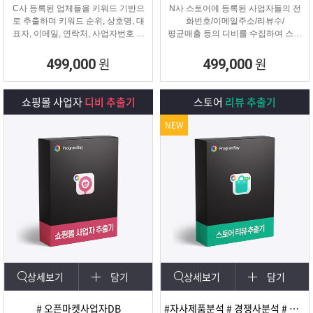
C사 등록된 업체들을 키워드 기반으
N사 스토어에 등록된 사업자들의 전
로 추출하며 키워드 순위, 상호명, 대
화번호/이메일주소/리뷰수/
표자, 이메일, 연락처, 사업자번호 등
평균매출 등의 디비를 수집하여 스토
을
어 타겟 영업 및 마케팅이나
추출해주는 프로그램
경쟁사 분석에 탁월한 프로그램입니
원
원
499,000
499,000
다.
쇼핑몰 사업자
디비 추출기
스토어
리뷰 추출기
NEW
상세보기
담기
상세보기
담기
# 오픈마켓사업자DB
#자사제품분석 # 경쟁사분석 # 마케팅 및 광고