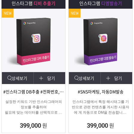
인스타그램
디비 추출기
인스타그램
디엠발송기
NEW
NEW
상세보기
담기
상세보기
담기
#인스타그램 DB추출 #전화번호, 이메일 추출
#SNS마케팅, 자동DM발송
설정한 키워드 기반 인스타그래머의
인스타그램에서 특정 해시태그를 기
정보를 추출하여
반으로 관련 컨텐츠를 게시한 사용자
필요에 맞는 데이터를 선택적으로 수
에 게 자동으로 DM을 전송합니다.
집할 수 있는 프로그램
게시물 인기도, 최신 게시물, 팔로워
수 등 특정 타겟의 인스타그래머에게
원
원
399,000
399,000
DM을 발송하여 관심을 끌 수 있습니