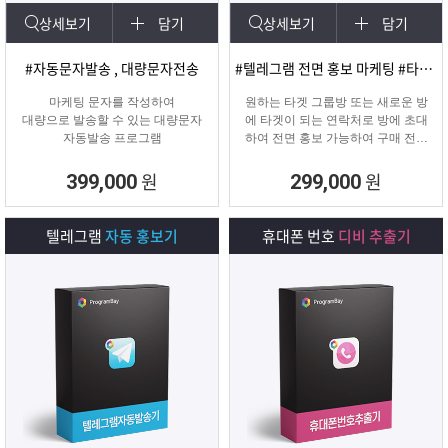
상세보기
담기
상세보기
담기
#자동문자발송 , 대량문자전송
#텔레그램 전면 홍보 마케팅 #타겟팅 회원 유입
마케팅 문자를 작성하여
원하는 타겟 그룹방 또는 새로운 방
대량으로 발송할 수 있는 대량문자
에 타겟이 되는 연락처로 방에 초대
자동발송 프로그램
하여 전면 홍보 가능하여 구매 전환
율이 높은 프로그램입니다.
원
원
399,000
299,000
텔레그램
자동 홍보기
휴대폰 번호
디비 추출기