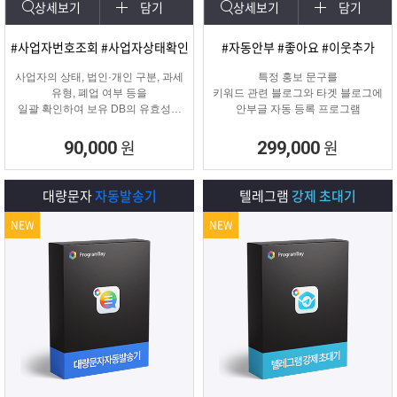
상세보기
담기
상세보기
담기
#사업자번호조회 #사업자상태확인
#자동안부 #좋아요 #이웃추가
사업자의 상태, 법인·개인 구분, 과세
특정 홍보 문구를
유형, 폐업 여부 등을
키워드 관련 블로그와 타겟 블로그에
일괄 확인하여 보유 DB의 유효성을
안부글 자동 등록 프로그램
검증하고 무효 데이터를 필터링하는
프로그램
원
원
90,000
299,000
대량문자
자동발송기
텔레그램
강제 초대기
NEW
NEW