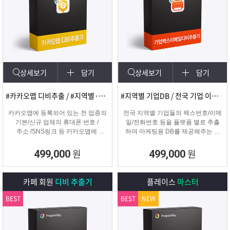
상세보기
담기
상세보기
담기
#카카오맵 디비추출 / #지역별·키워드별 DB 추출
#지역별 기업DB / 전국 기업 이메일 및 팩스
카카오맵에 등록되어 있는 전 업종의
전국 지역별 기업들의 팩스번호/이메
기본/신규 업체의 휴대폰 번호 /
일/전화번호 등을 플랫폼 별로 추출
주소 /SNS링크 등 카카오맵에
하여 마케팅용 DB를 제공해주는 프
등록된 정보를 실시간으로
로그램입니다.
수집하는 DB추출 프로그램
원
원
499,000
499,000
카페 회원
디비 추출기
플레이스
마스터
BEST
BEST
NEW