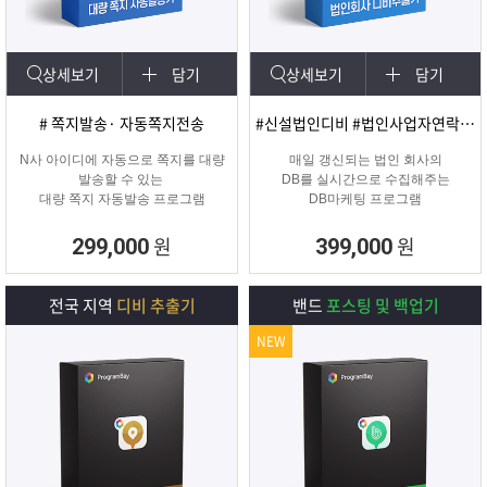
상세보기
담기
상세보기
담기
# 쪽지발송· 자동쪽지전송
#신설법인디비 #법인사업자연락처 #신규법인
N사 아이디에 자동으로 쪽지를 대량
매일 갱신되는 법인 회사의
발송할 수 있는
DB를 실시간으로 수집해주는
대량 쪽지 자동발송 프로그램
DB마케팅 프로그램
원
원
299,000
399,000
전국 지역
디비 추출기
밴드
포스팅 및 백업기
NEW