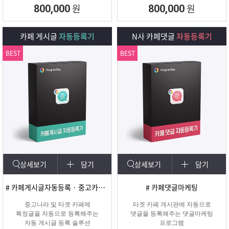
회원 수, 제목개수 , 내용개수, 댓글개
원
원
800,000
800,000
수, 가입조건,
글쓰기조건 별로 추출하여 얼마나 활
성화가 되어
카페 게시글
자동등록기
N사 카페댓글
자동등록기
있는지를 체크하여 효과가 있을만한
카페를 미리
BEST
BEST
확인하여 효과적인 바이럴 마케팅을
진행할 수 있도록
도와주는 프로그램입니다.
상세보기
담기
상세보기
담기
# 카페게시글자동등록 · 중고카페글쓰기
# 카페댓글마케팅
중고나라 및 타겟 카페에
타겟 카페 게시판에 자동으로
특정글을 자동으로 등록해주는
댓글을 등록해주는 댓글마케팅
자동 게시글 등록 솔루션
프로그램