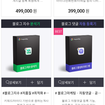
게시글 등록 회원에게
아이디/전화번호/이메일 등의 디비를
쪽지 및 메일을 발송해주는
추출하여 영업 및 마케팅에
프로그램
실질적으로 효과적인 디비를 추출 할
원
원
499,000
399,000
수 있는 프로그램
블로그 지수
분석기
블로그 댓글
자동 등록기
BEST
상세보기
담기
상세보기
담기
#블로그지수 #저품질 #최적화 #블로그품질확인
# 블로그마케팅 · 자동댓글 · 공감 · 이웃추가 · 서로이웃추가 · 서이추 · 스크랩
키워드/아이디 기반으로 원하는 N사
블로그 자동댓글 등록 기능,