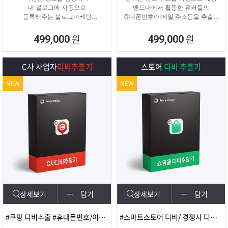
내 블로그에 자동으로
밴드내에서 활동한 유저들의
등록해주는 블로그마케팅
휴대폰번호/이메일 주소등을 추출해
프로그램
주는 프로그램
원
원
499,000
499,000
C사 사업자
디비추출기
스토어
디비 추출기
NEW
NEW
상세보기
담기
상세보기
담기
#쿠팡 디비추출 #휴대폰번호/이메일
#스마트스토어 디비/ 경쟁사 디비 분석