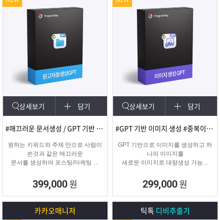
상세보기
담기
상세보기
담기
#매끄러운 문서생성 / GPT 기반 문서
#GPT 기반 이미지 생성 #중복이미지 #유사이미지
원하는 키워드와 주제 만으로 사람이
GPT 기반으로 이미지를 생성하고 하
쓴것과 같은 매끄러운
나의 이미지를
문서를 생성하여 포스팅/마케팅 시
새로운 이미지로 대량생성 가능한
문서생성으로
이미지 생성 프로그램입니다.
소모되는 시간을 없애주는 고퀄리티
원
원
399,000
299,000
문서생성 프로그램입니다.
카카오매니저
틱톡
디비추출기