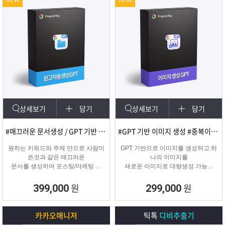
상세보기
담기
상세보기
담기
#매끄러운 문서생성 / GPT 기반 문서
#GPT 기반 이미지 생성 #중복이미지 #유사이미지
원하는 키워드와 주제 만으로 사람이
GPT 기반으로 이미지를 생성하고 하
쓴것과 같은 매끄러운
나의 이미지를
문서를 생성하여 포스팅/마케팅 시
새로운 이미지로 대량생성 가능한
문서생성으로
이미지 생성 프로그램입니다.
소모되는 시간을 없애주는 고퀄리티
원
원
399,000
299,000
문서생성 프로그램입니다.
카카오매니저
틱톡
디비추출기