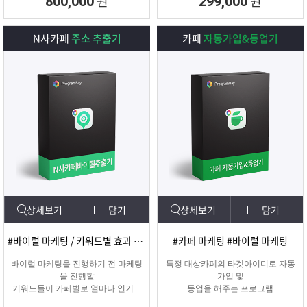
원
원
800,000
299,000
N사카페
주소 추출기
카페
자동가입&등업기
상세보기
담기
상세보기
담기
#바이럴 마케팅 / 키워드별 효과 카페 확인
#카페 마케팅 #바이럴 마케팅
바이럴 마케팅을 진행하기 전 마케팅
특정 대상카페의 타겟아이디로 자동
을 진행할
가입 및
키워드들이 카페별로 얼마나 인기가
등업을 해주는 프로그램
있는지를