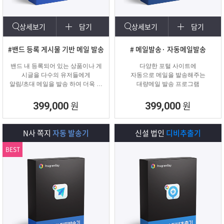
상세보기
담기
상세보기
담기
#밴드 등록 게시물 기반 메일 발송
# 메일발송· 자동메일발송
밴드 내 등록되어 있는 상품이나 게
다양한 포털 사이트에
시글을 다수의 유저들에게
자동으로 메일을 발송해주는
알림/초대 메일을 발송 하여 더욱 효
대량메일 발송 프로그램
과적인 메일 발송을 진행하는
프로그램입니다.
원
원
399,000
399,000
N사 쪽지
자동 발송기
신설 법인
디비추출기
BEST