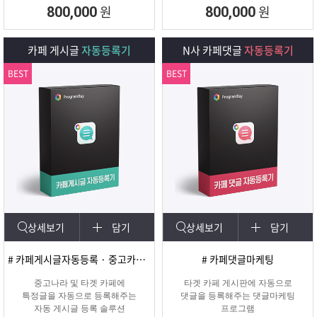
회원 수, 제목개수 , 내용개수, 댓글개
원
원
800,000
800,000
수, 가입조건,
글쓰기조건 별로 추출하여 얼마나 활
성화가 되어
카페 게시글
자동등록기
N사 카페댓글
자동등록기
있는지를 체크하여 효과가 있을만한
카페를 미리
BEST
BEST
확인하여 효과적인 바이럴 마케팅을
진행할 수 있도록
도와주는 프로그램입니다.
상세보기
담기
상세보기
담기
# 카페게시글자동등록 · 중고카페글쓰기
# 카페댓글마케팅
중고나라 및 타겟 카페에
타겟 카페 게시판에 자동으로
특정글을 자동으로 등록해주는
댓글을 등록해주는 댓글마케팅
자동 게시글 등록 솔루션
프로그램