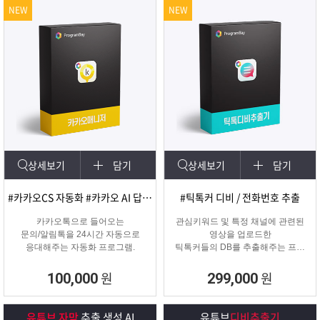
NEW
NEW
상세보기
담기
상세보기
담기
#카카오CS 자동화 #카카오 AI 답변 #카카오자동발송
#틱톡커 디비 / 전화번호 추출
카카오톡으로 들어오는
관심키워드 및 특정 채널에 관련된
문의/알림톡을 24시간 자동으로
영상을 업로드한
응대해주는 자동화 프로그램.
틱톡커들의 DB를 추출해주는 프로
그램
원
원
100,000
299,000
유튜브 자막
추출 생성 AI
유튜브
디비추출기