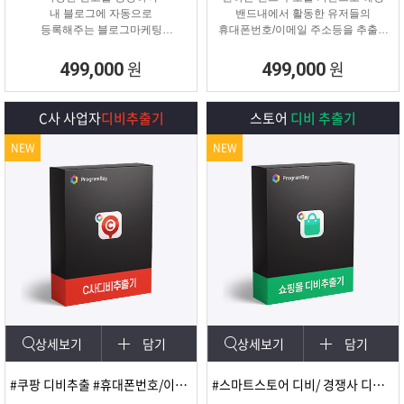
내 블로그에 자동으로
밴드내에서 활동한 유저들의
등록해주는 블로그마케팅
휴대폰번호/이메일 주소등을 추출해
프로그램
주는 프로그램
원
원
499,000
499,000
C사 사업자
디비추출기
스토어
디비 추출기
NEW
NEW
상세보기
담기
상세보기
담기
#쿠팡 디비추출 #휴대폰번호/이메일
#스마트스토어 디비/ 경쟁사 디비 분석