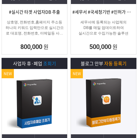
#실시간 타겟 사업자DB 추출
#세무서 #국세청기반 #인허가 개업·신규 사업자디비
상호명, 전화번호,홈페이지 주소등
세무서에 등록되는 사업체의
하나의 키워드 입력만으로 실시간으
DB를 매일 업데이트하여
로 대표명, 전화번호, 이메일등 사업
실시간으로 수집가능한 솔루션
자 정보를 추출해주는 프로그램
원
원
800,000
500,000
사업자 휴·폐업
조회기
블로그 안부
자동 등록기
NEW
NEW