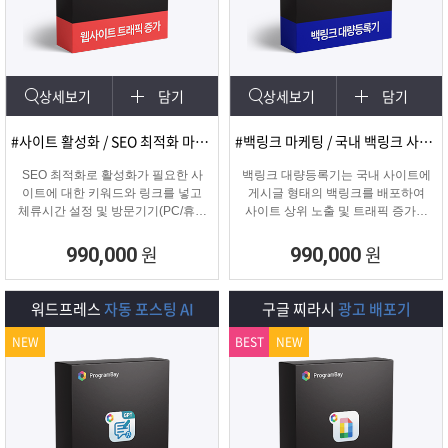
램
그
료
맞
베
램
프
춤
고
상세보기
담기
상세보기
담기
이
구
로
상
객
마
#사이트 활성화 / SEO 최적화 마케팅
#백링크 마케팅 / 국내 백링크 사이트 생성
는?
매
그
품
센
이
파
SEO 최적화로 활성화가 필요한 사
백링크 대량등록기는 국내 사이트에
이트에 대한 키워드와 링크를 넣고
게시글 형태의 백링크를 배포하여
체류시간 설정 및 방문기기(PC/휴대
사이트 상위 노출 및 트래픽 증가에
램
문
터
페
트
폰/탭) 그리고 IP변경(테더링/VPN/프
도움을 주는 백링크 프로그램입니다.
록시) 타입을 선택하여 실제 방문 유
원
원
990,000
990,000
입을 일으키는 효과로 사이트를 활성
의
이
너
화하는 프로그램
워드프레스
자동 포스팅 AI
구글 찌라시
광고 배포기
지
NEW
BEST
NEW