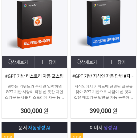
상세보기
담기
상세보기
담기
#GPT 기반 티스토리 자동 포스팅
#GPT 기반 지식인 자동 답변 #지식인마케팅
원하는 키워드와 주제만 입력하면
지식인에서 키워드에 관련된 질문을
GPT 기반 사람이 직접 쓴 듯한 자연
찾아 GPT 기반으로 사람이 쓴 것과
스러운 문서를 티스토리에 자동 등록
같은 매끄러운 답변을 자동 등록해주
합니다.
는 프로그램입니다.
티스토리 육성용, 콘텐츠 마케터, 업
원
원
300,000
399,000
체 홍보에 적합한 마케팅 프로그램
입니다.
문서
자동생성 AI
이미지
생성 AI
NEW
NEW