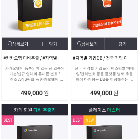
상세보기
담기
상세보기
담기
#카카오맵 디비추출 / #지역별·키워드별 DB 추출
#지역별 기업DB / 전국 기업 이메일 및 팩스
카카오맵에 등록되어 있는 전 업종의
전국 지역별 기업들의 팩스번호/이메
기본/신규 업체의 휴대폰 번호 /
일/전화번호 등을 플랫폼 별로 추출
주소 /SNS링크 등 카카오맵에
하여 마케팅용 DB를 제공해주는 프
등록된 정보를 실시간으로
로그램입니다.
수집하는 DB추출 프로그램
원
원
499,000
499,000
카페 회원
디비 추출기
플레이스
마스터
BEST
BEST
NEW