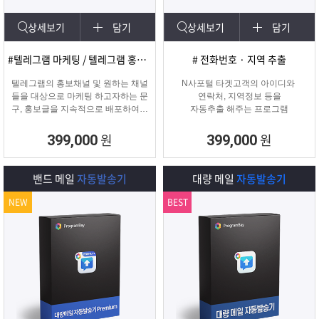
상세보기
담기
상세보기
담기
#텔레그램 마케팅 / 텔레그램 홍보글 발송
# 전화번호 · 지역 추출
텔레그램의 홍보채널 및 원하는 채널
N사포털 타겟고객의 아이디와
들을 대상으로 마케팅 하고자하는 문
연락처, 지역정보 등을
구, 홍보글을 지속적으로 배포하여주
자동추출 해주는 프로그램
는 프로그램입니다.
원
원
399,000
399,000
밴드 메일
자동발송기
대량 메일
자동발송기
NEW
BEST