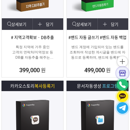
상세보기
담기
상세보기
담기
# 지역고객확보 · DB추출
#밴드 자동 글쓰기 #밴드 자동 백업
특정 지역에 거주 중인
밴드 계정에 가입되어 있는 밴드를
고객의 연락처/지역정보 등
조회하여 작성한 게시글을 밴드에 자
DB를 자동추출 해주는
동으로 등록하며, 밴드에 등록된 게
타겟 마케팅 프로그램
시물을 백업하여 파일로 저장하거나
다른 계정의 밴드에 자동으로 글을
원
원
399,000
499,000
복사할 수 있는 프로그램입니다.
카카오스토리
복사등록기
문서자동생성
프로그램