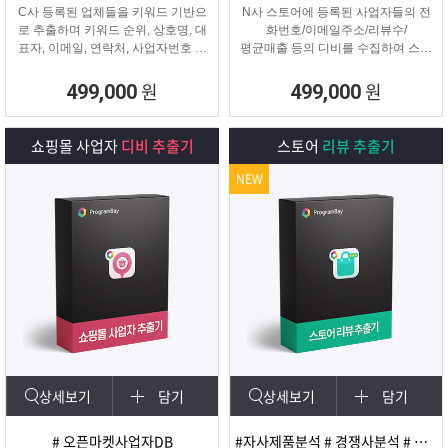
C사 등록된 업체들을 키워드 기반으
N사 스토어에 등록된 사업자들의 전
로 추출하며 키워드 순위, 상호명, 대
화번호/이메일주소/리뷰수/
표자, 이메일, 연락처, 사업자번호 등
평균매출 등의 디비를 수집하여 스토
을
어 타겟 영업 및 마케팅이나
추출해주는 프로그램
경쟁사 분석에 탁월한 프로그램입니
원
원
499,000
499,000
다.
쇼핑몰 사업자
디비 추출기
스토어
리뷰 추출기
NEW
상세보기
담기
상세보기
담기
# 오픈마켓사업자DB
#자사제품분석 # 경쟁사분석 # 마케팅 및 광고