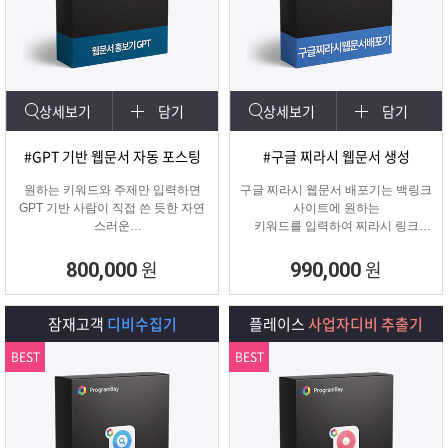
상세보기
담기
상세보기
담기
#GPT 기반 웹문서 자동 포스팅
#구글 찌라시 웹문서 생성
원하는 키워드와 주제만 입력하면
구글 찌라시 웹문서 배포기는 백링크
GPT 기반 사람이 직접 쓴 듯한 자연
사이트에 원하는
스러운
키워드를 입력하여 찌라시 링크
웹문서를 웹사이트에 자동 등록합니
URL에 고정적으로
다.
키워드를 등록해주는 프로그램입니
원
원
800,000
990,000
콘텐츠 마케터, 기업들이 홍보하기에
다.
적합한 마케팅 프로그램 입니다.
텔레그램 등 아이디 입력으로 문의건
수를 늘릴 수 있습니다.
잠재고객
디비수집기
플레이스
사업자디비 추출기
BEST
BEST