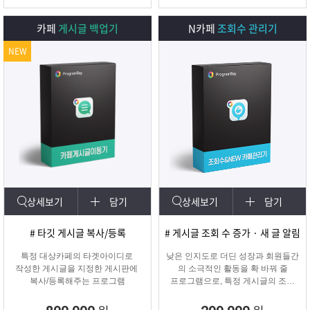
카페
게시글 백업기
N카페
조회수 관리기
NEW
상세보기
담기
상세보기
담기
# 타깃 게시글 복사/등록
# 게시글 조회 수 증가 · 새 글 알림
특정 대상카페의 타겟아이디로
낮은 인지도로 더딘 성장과 회원들간
작성한 게시글을 지정한 게시판에
의 소극적인 활동을 확 바꿔 줄
복사/등록해주는 프로그램
프로그램으로, 특정 게시글의 조회
수를 자동으로 증가시켜주며
카테고리에 새 글 알림 표시기능!