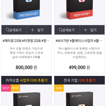
상세보기
담기
상세보기
담기
#메타광고DB #타겟광고DB #맞춤DB
#N사기반 #플레이스사업자 #플레이스신규사업자
N사 포털 컨텐츠 기반으로
N사 플레이스에 등록된 사업자의
특정 키워드 관심자 고객과
주소, 전화번호, 업종, 고유번호 등을
실제 카페회원의 DB를
수집해주는
실시간 수집 가능한 프로그램
온&오프라인 업체의 마케팅용 DB
추출 수집 프로그램
원
원
800,000
499,000
카카오맵
사업자 디비 추출기
전국 기업
디비 추출기
BEST
NEW
NEW