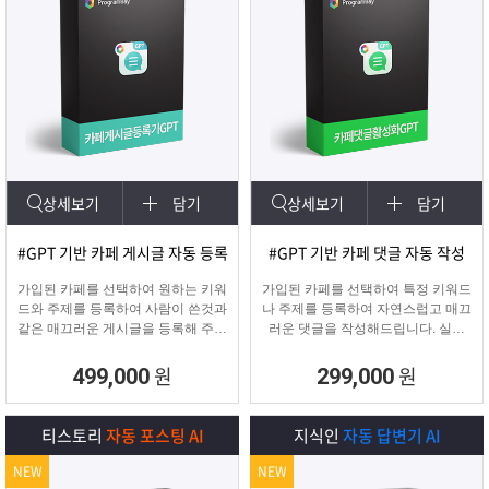
상세보기
담기
상세보기
담기
#GPT 기반 카페 게시글 자동 등록
#GPT 기반 카페 댓글 자동 작성
가입된 카페를 선택하여 원하는 키워
가입된 카페를 선택하여 특정 키워드
드와 주제를 등록하여 사람이 쓴것과
나 주제를 등록하여 자연스럽고 매끄
같은 매끄러운 게시글을 등록해 주며
러운 댓글을 작성해드립니다. 실제
고정광고를 통해 내가 원하는 문구 ,
카페 유저가 활동하는 것처럼 자연스
물품 판매 글을 함께
러운 댓글을 달아 카페가 활성화 효
원
원
499,000
299,000
업로드 할 수 있습니다.
과를 보실 수 있습니다.
티스토리
자동 포스팅 AI
지식인
자동 답변기 AI
NEW
NEW