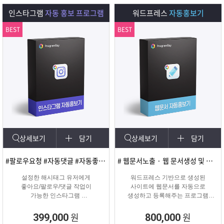
다.
인스타그램
자동 홍보 프로그램
워드프레스
자동홍보기
BEST
BEST
상세보기
담기
상세보기
담기
#팔로우요청 #자동댓글 #자동좋아요 #SNS마케팅
# 웹문서노출 · 웹 문서생성 및 등록
설정한 해시태그 유저에게
워드프레스 기반으로 생성된
좋아요/팔로우/댓글 작업이
사이트에 웹문서를 자동으로
가능한 인스타그램
생성하고 등록해주는 프로그램
마케팅 솔루션
웹문서상위노출 마케팅 솔루션
원
원
399,000
800,000