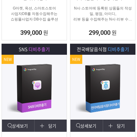
G마켓, 옥션, 스마트스토어
N사 스토어에 등록된 상품들의 작성
사업자DB를 자동수집해주는
일, 평점, 아이디,
쇼핑몰사업자 DB수집 솔루션
리뷰 등을 수집해주는 N사 리뷰 수집
프로그램입니다.
원
원
399,000
299,000
SNS
디비추출기
전국배달음식점
디비추출기
NEW
NEW
상세보기
담기
상세보기
담기