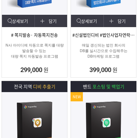
상세보기
담기
상세보기
담기
# 쪽지발송· 자동쪽지전송
#신설법인디비 #법인사업자연락처 #신규법인
N사 아이디에 자동으로 쪽지를 대량
매일 갱신되는 법인 회사의
발송할 수 있는
DB를 실시간으로 수집해주는
대량 쪽지 자동발송 프로그램
DB마케팅 프로그램
원
원
299,000
399,000
전국 지역
디비 추출기
밴드
포스팅 및 백업기
NEW