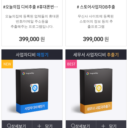
#오늘의집 디비추출 #휴대폰번호/이메일
# 스토어사업자DB추출
오늘의집에 등록된 업체들의 휴대폰
무신사 사이트에 등록된
번호/이메일 주소등을
스토어의 정보 등의 추
추출해주는 프로그램입니다.
출프로그램
원
원
399,000
399,000
사업자디비
매칭기
세무서 사업자디비
추출기
NEW
BEST
상세보기
담기
상세보기
담기