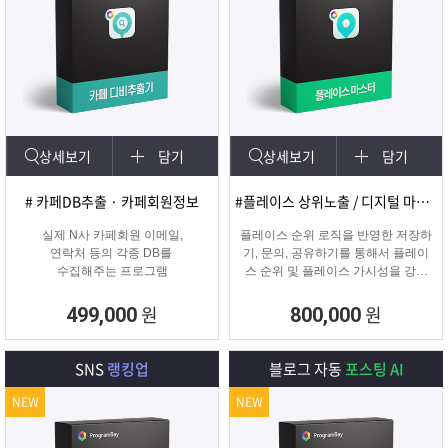
상세보기
담기
상세보기
담기
# 카페DB추출 · 카페회원정보
#플레이스 상위노출 / 디지털 마케팅
실제 N사 카페회원 이메일,
플레이스 순위 로직을 반영한 저장하
연락처 등의 각종 DB를
기, 문의, 공유하기를 통해서 플레이
수집해주는 프로그램
스 순위 및 플레이스 가시성을 강화
하는 프로그램
원
원
499,000
800,000
SNS
랭킹업
블로그 자동
포스팅 AI
NEW
NEW