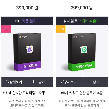
원
원
399,000
299,000
카페
자동 알리미
N사 블로그
디비 추출기
BEST
NEW
상세보기
담기
상세보기
담기
# 카페 실시간 모니터링 · 자동 쪽지/메일발송
#N사 키워드 연관 블로거 추출
타겟/전체 카페를 실시간으로
원하는 키워드를 설정하여 해당 키워
모니터링하고 타겟 키워드
드와 연관이 있는 블로거의