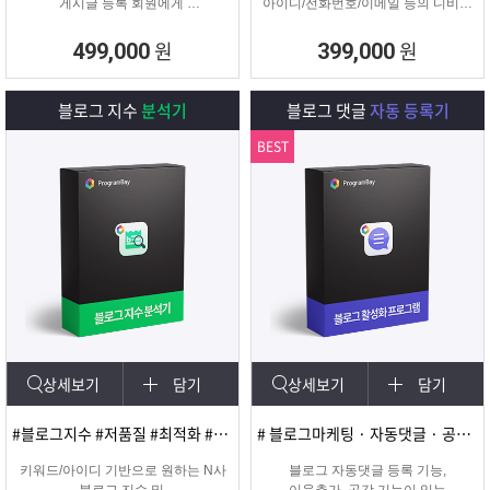
게시글 등록 회원에게
아이디/전화번호/이메일 등의 디비를
쪽지 및 메일을 발송해주는
추출하여 영업 및 마케팅에
프로그램
실질적으로 효과적인 디비를 추출 할
원
원
499,000
399,000
수 있는 프로그램
블로그 지수
분석기
블로그 댓글
자동 등록기
BEST
상세보기
담기
상세보기
담기
#블로그지수 #저품질 #최적화 #블로그품질확인
# 블로그마케팅 · 자동댓글 · 공감 · 이웃추가 · 서로이웃추가 · 서이추 · 스크랩
키워드/아이디 기반으로 원하는 N사
블로그 자동댓글 등록 기능,