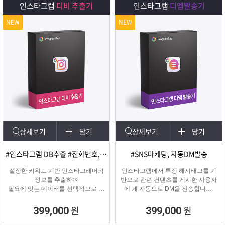
인스타그램
디비 추출기
인스타그램
디엠발송기
NEW
NEW
상세보기
담기
상세보기
담기
#인스타그램 DB추출 #전화번호, 이메일 추출
#SNS마케팅, 자동DM발송
설정한 키워드 기반 인스타그래머의
인스타그램에서 특정 해시태그를 기
정보를 추출하여
반으로 관련 컨텐츠를 게시한 사용자
필요에 맞는 데이터를 선택적으로 수
에 게 자동으로 DM을 전송합니다.
집할 수 있는 프로그램
게시물 인기도, 최신 게시물, 팔로워
수 등 특정 타겟의 인스타그래머에게
원
원
399,000
399,000
DM을 발송하여 관심을 끌 수 있습니