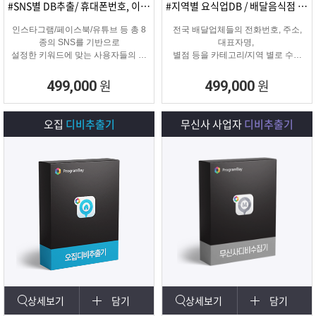
#SNS별 DB추출/ 휴대폰번호, 이메일추출
#지역별 요식업DB / 배달음식점 전화번호
인스타그램/페이스북/유튜브 등 총 8
전국 배달업체들의 전화번호, 주소,
종의 SNS를 기반으로
대표자명,
설정한 키워드에 맞는 사용자들의 휴
별점 등을 카테고리/지역 별로 수집
대폰번호와 이메일 디비를
해주는 배달업체
추출하여 영업 및 마케팅에 활용 할
타겟 마케팅용 DB를 수집해주는 프
원
원
499,000
499,000
수 있는 프로그램입니다.
로그램입니다.
오집
디비추출기
무신사 사업자
디비추출기
상세보기
담기
상세보기
담기