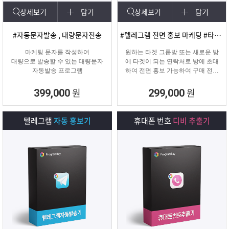
상세보기
담기
상세보기
담기
#자동문자발송 , 대량문자전송
#텔레그램 전면 홍보 마케팅 #타겟팅 회원 유입
마케팅 문자를 작성하여
원하는 타겟 그룹방 또는 새로운 방
대량으로 발송할 수 있는 대량문자
에 타겟이 되는 연락처로 방에 초대
자동발송 프로그램
하여 전면 홍보 가능하여 구매 전환
율이 높은 프로그램입니다.
원
원
399,000
299,000
텔레그램
자동 홍보기
휴대폰 번호
디비 추출기