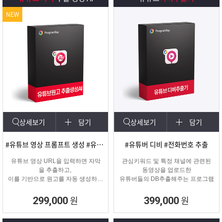
NEW
상세보기
담기
상세보기
담기
#유튜브 영상 프롬프트 생성 #유튜브 영상제작
#유튜버 디비 #전화번호 추출
유튜브 영상 URL을 입력하면 자막
관심키워드 및 특정 채널에 관련된
을 추출하고,
동영상을 업로드한
이를 기반으로 원고를 자동 생성하는
유튜버들의 DB추출해주는 프로그램
고퀄리티 영상 제작을 위한 마케팅
프로그램입니다.
원
원
299,000
399,000