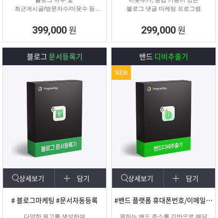
블로그 지수 및
이웃추가, 공감 기능이 있는
최근게시글/방문자수/이웃수 등
블로그 댓글 마케팅 프로그램
각종 정보를 분석할 수 있는 프로그
램
원
원
399,000
299,000
블로그
문서등록기
밴드
디비추출기
NEW
상세보기
담기
상세보기
담기
# 블로그마케팅 #문서자동등록
#밴드 플랫폼 휴대폰번호/이메일 추출
다양한 원고를 생성하여
원하는 밴드 주소를 기반으로 해당