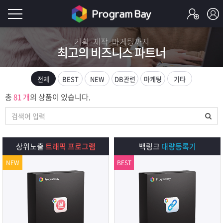
로
기획·제작·마케팅까지
최고의 비즈니스 파트너
그
로
그
인
인
전체
BEST
NEW
DB관련
마케팅
기타
회
이
총
81 개
의 상품이 있습니다.
원
가
필
입
Q&A
요
프
상위노출
트래픽 프로그램
백링크
대량등록기
합
NEW
BEST
로
프
니
그
로
무
다.