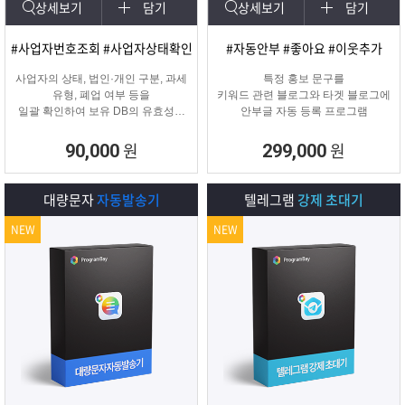
상세보기
담기
상세보기
담기
#사업자번호조회 #사업자상태확인
#자동안부 #좋아요 #이웃추가
사업자의 상태, 법인·개인 구분, 과세
특정 홍보 문구를
유형, 폐업 여부 등을
키워드 관련 블로그와 타겟 블로그에
일괄 확인하여 보유 DB의 유효성을
안부글 자동 등록 프로그램
검증하고 무효 데이터를 필터링하는
프로그램
원
원
90,000
299,000
대량문자
자동발송기
텔레그램
강제 초대기
NEW
NEW