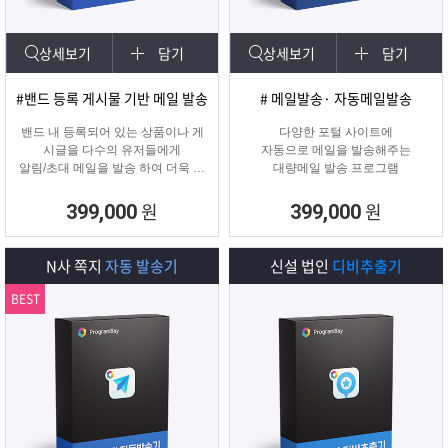
상세보기
담기
상세보기
담기
#밴드 등록 게시물 기반 메일 발송
# 메일발송· 자동메일발송
밴드 내 등록되어 있는 상품이나 게
다양한 포털 사이트에
시글을 다수의 유저들에게
자동으로 메일을 발송해주는
알림/초대 메일을 발송 하여 더욱 효
대량메일 발송 프로그램
과적인 메일 발송을 진행하는
프로그램입니다.
원
원
399,000
399,000
N사 쪽지
자동 발송기
신설 법인
디비추출기
BEST