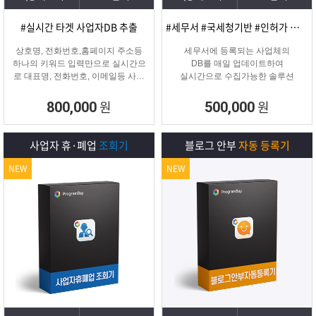
#실시간 타겟 사업자DB 추출
#세무서 #국세청기반 #인허가 개업·신규 사업자디비
상호명, 전화번호,홈페이지 주소등
세무서에 등록되는 사업체의
하나의 키워드 입력만으로 실시간으
DB를 매일 업데이트하여
로 대표명, 전화번호, 이메일등 사업
실시간으로 수집가능한 솔루션
자 정보를 추출해주는 프로그램
원
원
800,000
500,000
사업자 휴·폐업
조회기
블로그 안부
자동 등록기
NEW
NEW