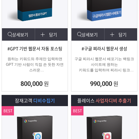
상세보기
담기
상세보기
담기
#GPT 기반 웹문서 자동 포스팅
#구글 찌라시 웹문서 생성
원하는 키워드와 주제만 입력하면
구글 찌라시 웹문서 배포기는 백링크
GPT 기반 사람이 직접 쓴 듯한 자연
사이트에 원하는
스러운
키워드를 입력하여 찌라시 링크
웹문서를 웹사이트에 자동 등록합니
URL에 고정적으로
다.
키워드를 등록해주는 프로그램입니
원
원
800,000
990,000
콘텐츠 마케터, 기업들이 홍보하기에
다.
적합한 마케팅 프로그램 입니다.
텔레그램 등 아이디 입력으로 문의건
수를 늘릴 수 있습니다.
잠재고객
디비수집기
플레이스
사업자디비 추출기
BEST
BEST