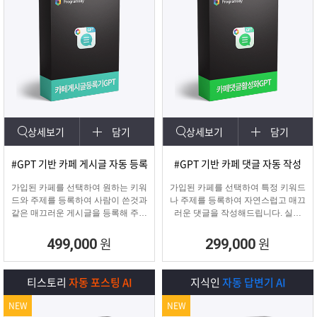
상세보기
담기
상세보기
담기
#GPT 기반 카페 게시글 자동 등록
#GPT 기반 카페 댓글 자동 작성
가입된 카페를 선택하여 원하는 키워
가입된 카페를 선택하여 특정 키워드
드와 주제를 등록하여 사람이 쓴것과
나 주제를 등록하여 자연스럽고 매끄
같은 매끄러운 게시글을 등록해 주며
러운 댓글을 작성해드립니다. 실제
고정광고를 통해 내가 원하는 문구 ,
카페 유저가 활동하는 것처럼 자연스
물품 판매 글을 함께
러운 댓글을 달아 카페가 활성화 효
원
원
499,000
299,000
업로드 할 수 있습니다.
과를 보실 수 있습니다.
티스토리
자동 포스팅 AI
지식인
자동 답변기 AI
NEW
NEW