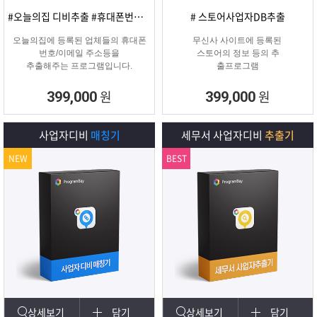
#오늘의집 디비추출 #휴대폰번호/이메일
# 스토어사업자DB추출
오늘의집에 등록된 업체들의 휴대폰
무신사 사이트에 등록된
번호/이메일 주소등을
스토어의 정보 등의 추
추출해주는 프로그램입니다.
출프로그램
원
원
399,000
399,000
사업자디비
매칭기
세무서 사업자디비
추출기
NEW
BEST
상세보기
담기
상세보기
담기