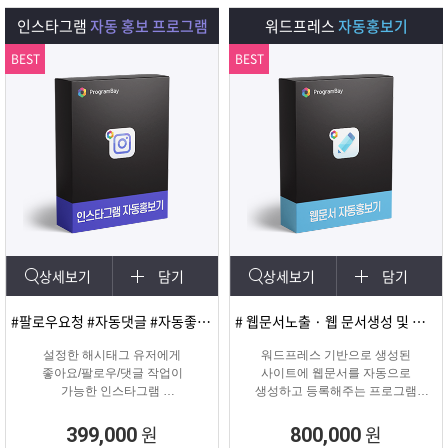
다.
인스타그램
자동 홍보 프로그램
워드프레스
자동홍보기
BEST
BEST
상세보기
담기
상세보기
담기
#팔로우요청 #자동댓글 #자동좋아요 #SNS마케팅
# 웹문서노출 · 웹 문서생성 및 등록
설정한 해시태그 유저에게
워드프레스 기반으로 생성된
좋아요/팔로우/댓글 작업이
사이트에 웹문서를 자동으로
가능한 인스타그램
생성하고 등록해주는 프로그램
마케팅 솔루션
웹문서상위노출 마케팅 솔루션
원
원
399,000
800,000