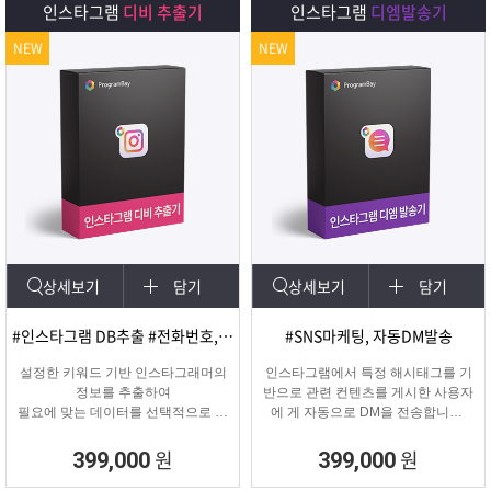
인스타그램
디비 추출기
인스타그램
디엠발송기
NEW
NEW
상세보기
담기
상세보기
담기
#인스타그램 DB추출 #전화번호, 이메일 추출
#SNS마케팅, 자동DM발송
설정한 키워드 기반 인스타그래머의
인스타그램에서 특정 해시태그를 기
정보를 추출하여
반으로 관련 컨텐츠를 게시한 사용자
필요에 맞는 데이터를 선택적으로 수
에 게 자동으로 DM을 전송합니다.
집할 수 있는 프로그램
게시물 인기도, 최신 게시물, 팔로워
수 등 특정 타겟의 인스타그래머에게
원
원
399,000
399,000
DM을 발송하여 관심을 끌 수 있습니