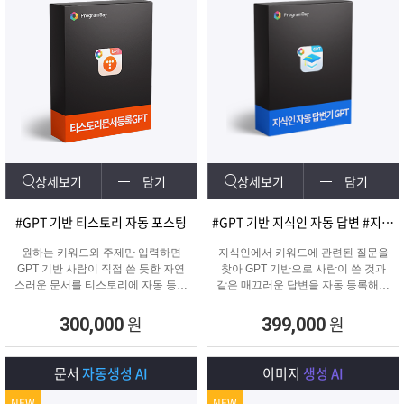
상세보기
담기
상세보기
담기
#GPT 기반 티스토리 자동 포스팅
#GPT 기반 지식인 자동 답변 #지식인마케팅
원하는 키워드와 주제만 입력하면
지식인에서 키워드에 관련된 질문을
GPT 기반 사람이 직접 쓴 듯한 자연
찾아 GPT 기반으로 사람이 쓴 것과
스러운 문서를 티스토리에 자동 등록
같은 매끄러운 답변을 자동 등록해주
합니다.
는 프로그램입니다.
티스토리 육성용, 콘텐츠 마케터, 업
원
원
300,000
399,000
체 홍보에 적합한 마케팅 프로그램
입니다.
문서
자동생성 AI
이미지
생성 AI
NEW
NEW