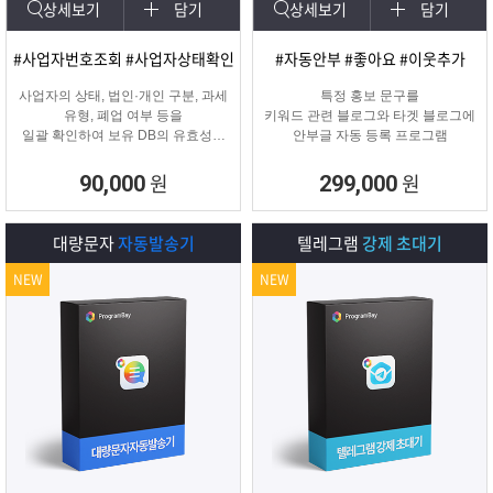
상세보기
담기
상세보기
담기
#사업자번호조회 #사업자상태확인
#자동안부 #좋아요 #이웃추가
사업자의 상태, 법인·개인 구분, 과세
특정 홍보 문구를
유형, 폐업 여부 등을
키워드 관련 블로그와 타겟 블로그에
일괄 확인하여 보유 DB의 유효성을
안부글 자동 등록 프로그램
검증하고 무효 데이터를 필터링하는
프로그램
원
원
90,000
299,000
대량문자
자동발송기
텔레그램
강제 초대기
NEW
NEW