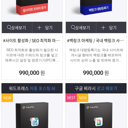
램
그
료
맞
베
램
프
춤
고
상세보기
담기
상세보기
담기
이
구
로
상
객
마
#사이트 활성화 / SEO 최적화 마케팅
#백링크 마케팅 / 국내 백링크 사이트 생성
는?
매
그
품
센
이
파
SEO 최적화로 활성화가 필요한 사
백링크 대량등록기는 국내 사이트에
이트에 대한 키워드와 링크를 넣고
게시글 형태의 백링크를 배포하여
체류시간 설정 및 방문기기(PC/휴대
사이트 상위 노출 및 트래픽 증가에
램
문
터
페
트
폰/탭) 그리고 IP변경(테더링/VPN/프
도움을 주는 백링크 프로그램입니다.
록시) 타입을 선택하여 실제 방문 유
원
원
990,000
990,000
입을 일으키는 효과로 사이트를 활성
의
이
너
화하는 프로그램
워드프레스
자동 포스팅 AI
구글 찌라시
광고 배포기
지
NEW
BEST
NEW