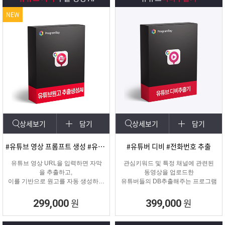
NEW
상세보기
담기
상세보기
담기
#유튜브 영상 프롬프트 생성 #유튜브 영상제작
#유튜버 디비 #전화번호 추출
유튜브 영상 URL을 입력하면 자막
관심키워드 및 특정 채널에 관련된
을 추출하고,
동영상을 업로드한
이를 기반으로 원고를 자동 생성하는
유튜버들의 DB추출해주는 프로그램
고퀄리티 영상 제작을 위한 마케팅
프로그램입니다.
원
원
299,000
399,000