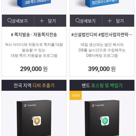
상세보기
담기
상세보기
담기
# 쪽지발송· 자동쪽지전송
#신설법인디비 #법인사업자연락처 #신규법인
N사 아이디에 자동으로 쪽지를 대량
매일 갱신되는 법인 회사의
발송할 수 있는
DB를 실시간으로 수집해주는
대량 쪽지 자동발송 프로그램
DB마케팅 프로그램
원
원
299,000
399,000
전국 지역
디비 추출기
밴드
포스팅 및 백업기
NEW