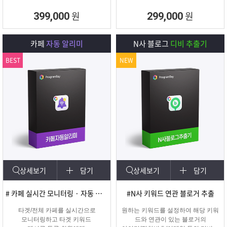
원
원
399,000
299,000
카페
자동 알리미
N사 블로그
디비 추출기
BEST
NEW
상세보기
담기
상세보기
담기
# 카페 실시간 모니터링 · 자동 쪽지/메일발송
#N사 키워드 연관 블로거 추출
타겟/전체 카페를 실시간으로
원하는 키워드를 설정하여 해당 키워
모니터링하고 타겟 키워드
드와 연관이 있는 블로거의