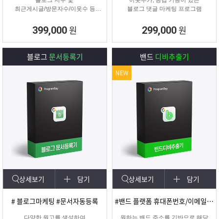
블로그 지수 및
이웃추가, 공감 기능이 있는
최근게시글/방문자수/이웃수 등
블로그 댓글 마케팅 프로그램
각종 정보를 분석할 수 있는 프로그
램
원
원
399,000
299,000
블로그
문서등록기
밴드
디비추출기
NEW
상세보기
담기
상세보기
담기
# 블로그마케팅 #문서자동등록
#밴드 플랫폼 휴대폰번호/이메일 추출
다양한 원고를 생성하여
원하는 밴드 주소를 기반으로 해당