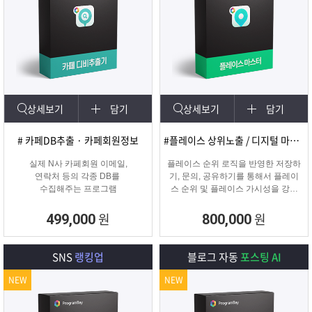
상세보기
담기
상세보기
담기
# 카페DB추출 · 카페회원정보
#플레이스 상위노출 / 디지털 마케팅
실제 N사 카페회원 이메일,
플레이스 순위 로직을 반영한 저장하
연락처 등의 각종 DB를
기, 문의, 공유하기를 통해서 플레이
수집해주는 프로그램
스 순위 및 플레이스 가시성을 강화
하는 프로그램
원
원
499,000
800,000
SNS
랭킹업
블로그 자동
포스팅 AI
NEW
NEW