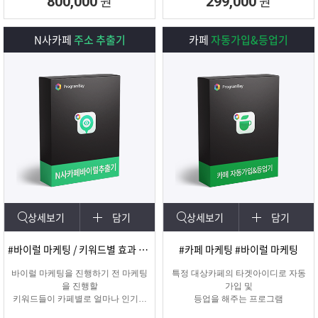
원
원
800,000
299,000
N사카페
주소 추출기
카페
자동가입&등업기
상세보기
담기
상세보기
담기
#바이럴 마케팅 / 키워드별 효과 카페 확인
#카페 마케팅 #바이럴 마케팅
바이럴 마케팅을 진행하기 전 마케팅
특정 대상카페의 타겟아이디로 자동
을 진행할
가입 및
키워드들이 카페별로 얼마나 인기가
등업을 해주는 프로그램
있는지를