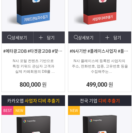
상세보기
담기
상세보기
담기
#메타광고DB #타겟광고DB #맞춤DB
#N사기반 #플레이스사업자 #플레이스신규사업자
N사 포털 컨텐츠 기반으로
N사 플레이스에 등록된 사업자의
특정 키워드 관심자 고객과
주소, 전화번호, 업종, 고유번호 등을
실제 카페회원의 DB를
수집해주는
실시간 수집 가능한 프로그램
온&오프라인 업체의 마케팅용 DB
추출 수집 프로그램
원
원
800,000
499,000
카카오맵
사업자 디비 추출기
전국 기업
디비 추출기
BEST
NEW
NEW