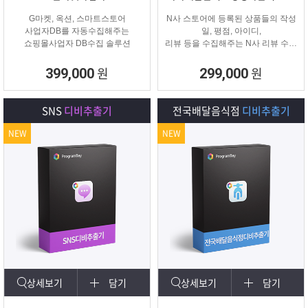
G마켓, 옥션, 스마트스토어
N사 스토어에 등록된 상품들의 작성
사업자DB를 자동수집해주는
일, 평점, 아이디,
쇼핑몰사업자 DB수집 솔루션
리뷰 등을 수집해주는 N사 리뷰 수집
프로그램입니다.
원
원
399,000
299,000
SNS
디비추출기
전국배달음식점
디비추출기
NEW
NEW
상세보기
담기
상세보기
담기