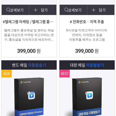
상세보기
담기
상세보기
담기
#텔레그램 마케팅 / 텔레그램 홍보글 발송
# 전화번호 · 지역 추출
텔레그램의 홍보채널 및 원하는 채널
N사포털 타겟고객의 아이디와
들을 대상으로 마케팅 하고자하는 문
연락처, 지역정보 등을
구, 홍보글을 지속적으로 배포하여주
자동추출 해주는 프로그램
는 프로그램입니다.
원
원
399,000
399,000
밴드 메일
자동발송기
대량 메일
자동발송기
NEW
BEST