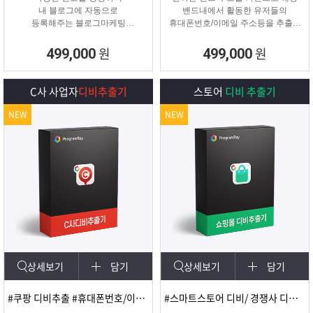
내 블로그에 자동으로
밴드내에서 활동한 유저들의
등록해주는 블로그마케팅
휴대폰번호/이메일 주소등을 추출해
프로그램
주는 프로그램
원
원
499,000
499,000
C사 사업자
디비추출기
스토어
디비 추출기
NEW
NEW
상세보기
담기
상세보기
담기
#쿠팡 디비추출 #휴대폰번호/이메일
#스마트스토어 디비/ 경쟁사 디비 분석