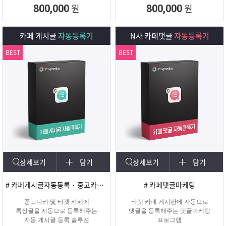
회원 수, 제목개수 , 내용개수, 댓글개
원
원
800,000
800,000
수, 가입조건,
글쓰기조건 별로 추출하여 얼마나 활
성화가 되어
카페 게시글
자동등록기
N사 카페댓글
자동등록기
있는지를 체크하여 효과가 있을만한
카페를 미리
BEST
BEST
확인하여 효과적인 바이럴 마케팅을
진행할 수 있도록
도와주는 프로그램입니다.
상세보기
담기
상세보기
담기
# 카페게시글자동등록 · 중고카페글쓰기
# 카페댓글마케팅
중고나라 및 타겟 카페에
타겟 카페 게시판에 자동으로
특정글을 자동으로 등록해주는
댓글을 등록해주는 댓글마케팅
자동 게시글 등록 솔루션
프로그램