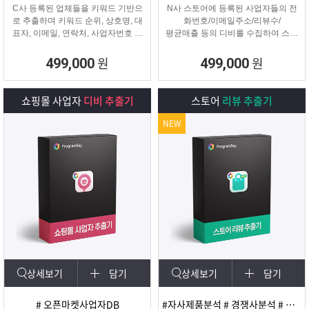
C사 등록된 업체들을 키워드 기반으
N사 스토어에 등록된 사업자들의 전
로 추출하며 키워드 순위, 상호명, 대
화번호/이메일주소/리뷰수/
표자, 이메일, 연락처, 사업자번호 등
평균매출 등의 디비를 수집하여 스토
을
어 타겟 영업 및 마케팅이나
추출해주는 프로그램
경쟁사 분석에 탁월한 프로그램입니
원
원
499,000
499,000
다.
쇼핑몰 사업자
디비 추출기
스토어
리뷰 추출기
NEW
상세보기
담기
상세보기
담기
# 오픈마켓사업자DB
#자사제품분석 # 경쟁사분석 # 마케팅 및 광고