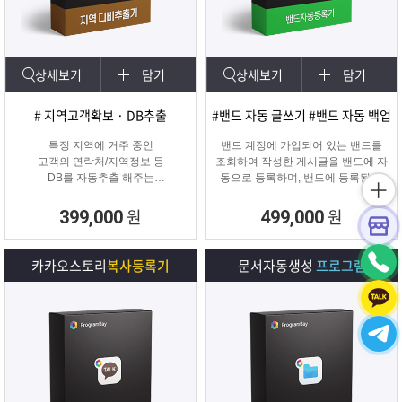
상세보기
담기
상세보기
담기
# 지역고객확보 · DB추출
#밴드 자동 글쓰기 #밴드 자동 백업
특정 지역에 거주 중인
밴드 계정에 가입되어 있는 밴드를
고객의 연락처/지역정보 등
조회하여 작성한 게시글을 밴드에 자
DB를 자동추출 해주는
동으로 등록하며, 밴드에 등록된 게
타겟 마케팅 프로그램
시물을 백업하여 파일로 저장하거나
다른 계정의 밴드에 자동으로 글을
원
원
399,000
499,000
복사할 수 있는 프로그램입니다.
카카오스토리
복사등록기
문서자동생성
프로그램