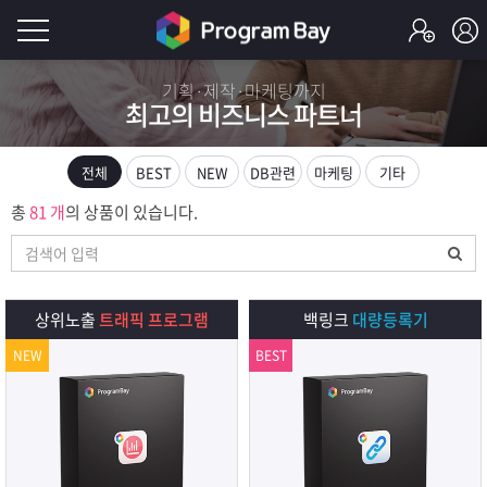
로
기획·제작·마케팅까지
최고의 비즈니스 파트너
그
로
그
인
인
전체
BEST
NEW
DB관련
마케팅
기타
회
이
총
81 개
의 상품이 있습니다.
원
가
필
입
Q&A
요
프
상위노출
트래픽 프로그램
백링크
대량등록기
합
NEW
BEST
로
프
니
그
로
무
다.