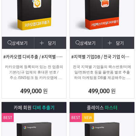
상세보기
담기
상세보기
담기
#카카오맵 디비추출 / #지역별·키워드별 DB 추출
#지역별 기업DB / 전국 기업 이메일 및 팩스
카카오맵에 등록되어 있는 전 업종의
전국 지역별 기업들의 팩스번호/이메
기본/신규 업체의 휴대폰 번호 /
일/전화번호 등을 플랫폼 별로 추출
주소 /SNS링크 등 카카오맵에
하여 마케팅용 DB를 제공해주는 프
등록된 정보를 실시간으로
로그램입니다.
수집하는 DB추출 프로그램
원
원
499,000
499,000
카페 회원
디비 추출기
플레이스
마스터
BEST
BEST
NEW