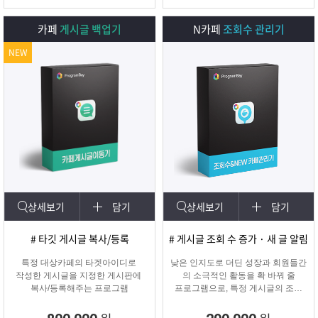
카페
게시글 백업기
N카페
조회수 관리기
NEW
상세보기
담기
상세보기
담기
# 타깃 게시글 복사/등록
# 게시글 조회 수 증가 · 새 글 알림
특정 대상카페의 타겟아이디로
낮은 인지도로 더딘 성장과 회원들간
작성한 게시글을 지정한 게시판에
의 소극적인 활동을 확 바꿔 줄
복사/등록해주는 프로그램
프로그램으로, 특정 게시글의 조회
수를 자동으로 증가시켜주며
카테고리에 새 글 알림 표시기능!