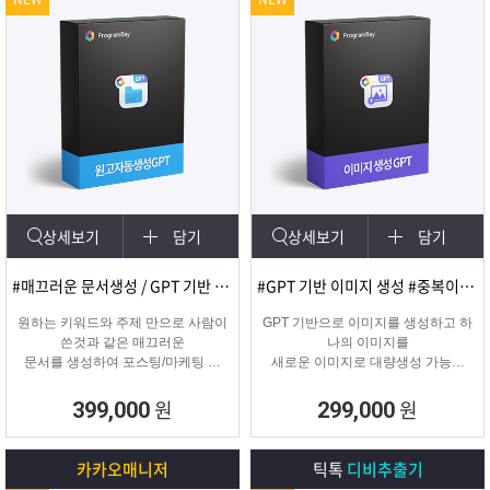
상세보기
담기
상세보기
담기
#매끄러운 문서생성 / GPT 기반 문서
#GPT 기반 이미지 생성 #중복이미지 #유사이미지
원하는 키워드와 주제 만으로 사람이
GPT 기반으로 이미지를 생성하고 하
쓴것과 같은 매끄러운
나의 이미지를
문서를 생성하여 포스팅/마케팅 시
새로운 이미지로 대량생성 가능한
문서생성으로
이미지 생성 프로그램입니다.
소모되는 시간을 없애주는 고퀄리티
원
원
399,000
299,000
문서생성 프로그램입니다.
카카오매니저
틱톡
디비추출기