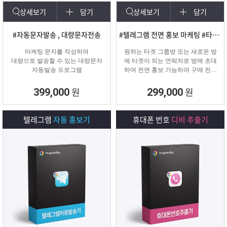
상세보기
담기
상세보기
담기
#자동문자발송 , 대량문자전송
#텔레그램 전면 홍보 마케팅 #타겟팅 회원 유입
마케팅 문자를 작성하여
원하는 타겟 그룹방 또는 새로운 방
대량으로 발송할 수 있는 대량문자
에 타겟이 되는 연락처로 방에 초대
자동발송 프로그램
하여 전면 홍보 가능하여 구매 전환
율이 높은 프로그램입니다.
원
원
399,000
299,000
텔레그램
자동 홍보기
휴대폰 번호
디비 추출기