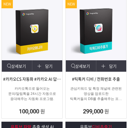
NEW
NEW
상세보기
담기
상세보기
담기
#카카오CS 자동화 #카카오 AI 답변 #카카오자동발송
#틱톡커 디비 / 전화번호 추출
카카오톡으로 들어오는
관심키워드 및 특정 채널에 관련된
문의/알림톡을 24시간 자동으로
영상을 업로드한
응대해주는 자동화 프로그램.
틱톡커들의 DB를 추출해주는 프로
그램
원
원
100,000
299,000
유튜브 자막
추출 생성 AI
유튜브
디비추출기