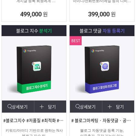
게시글 등록 회원에게
아이디/전화번호/이메일 등의 디비를
쪽지 및 메일을 발송해주는
추출하여 영업 및 마케팅에
프로그램
실질적으로 효과적인 디비를 추출 할
원
원
499,000
399,000
수 있는 프로그램
블로그 지수
분석기
블로그 댓글
자동 등록기
BEST
상세보기
담기
상세보기
담기
#블로그지수 #저품질 #최적화 #블로그품질확인
# 블로그마케팅 · 자동댓글 · 공감 · 이웃추가 · 서로이웃추가 · 서이추 · 스크랩
키워드/아이디 기반으로 원하는 N사
블로그 자동댓글 등록 기능,