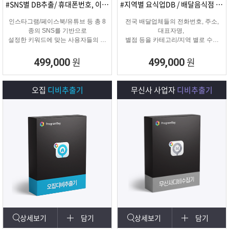
#SNS별 DB추출/ 휴대폰번호, 이메일추출
#지역별 요식업DB / 배달음식점 전화번호
인스타그램/페이스북/유튜브 등 총 8
전국 배달업체들의 전화번호, 주소,
종의 SNS를 기반으로
대표자명,
설정한 키워드에 맞는 사용자들의 휴
별점 등을 카테고리/지역 별로 수집
대폰번호와 이메일 디비를
해주는 배달업체
추출하여 영업 및 마케팅에 활용 할
타겟 마케팅용 DB를 수집해주는 프
원
원
499,000
499,000
수 있는 프로그램입니다.
로그램입니다.
오집
디비추출기
무신사 사업자
디비추출기
상세보기
담기
상세보기
담기