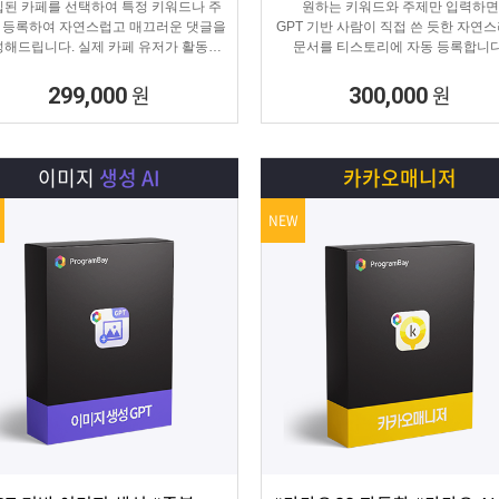
된 카페를 선택하여 특정 키워드나 주
원하는 키워드와 주제만 입력하면
 등록하여 자연스럽고 매끄러운 댓글을
GPT 기반 사람이 직접 쓴 듯한 자연
해드립니다. 실제 카페 유저가 활동하
문서를 티스토리에 자동 등록합니다
것처럼 자연스러운 댓글을 달아 카페가
티스토리 육성용, 콘텐츠 마케터, 업체
활성화 효과를 보실 수 있습니다.
에 적합한 마케팅 프로그램 입니다
원
원
299,000
300,000
이미지
생성 AI
카카오매니저
NEW