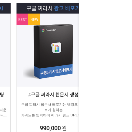
I
구글 찌라시
광고 배포기
BEST
NEW
스팅
#구글 찌라시 웹문서 생성
상세보기
담기
구글 찌라시 웹문서 배포기는 백링크 사이
스러운
트에 원하는
다.
키워드를 입력하여 찌라시 링크 URL에 고
에
정적으로
키워드를 등록해주는 프로그램입니다.
원
990,000
텔레그램 등 아이디 입력으로 문의건수를