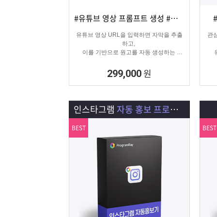
#유튜브 영상 프롬프트 생성 #유튜브 영상제작
상세보기
담기
유튜브 영상 URL을 입력하면 자막을 추출
관심
하고,
이를 기반으로 원고를 자동 생성하는
고퀄리티 영상 제작을 위한 마케팅 프로그
램입니다.
원
299,000
인스타그램
자동 홍보 프로그램
BEST
BEST