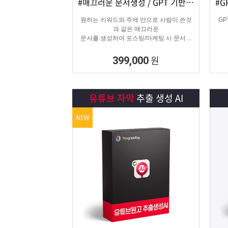
#매끄러운 문서생성 / GPT 기반 문서
상세보기
담기
원하는 키워드와 주제 만으로 사람이 쓴것
G
과 같은 매끄러운
문서를 생성하여 포스팅/마케팅 시 문서생
성으로
소모되는 시간을 없애주는 고퀄리티 문서생
원
399,000
성 프로그램입니다.
유튜브 자막
추출 생성 AI
NEW