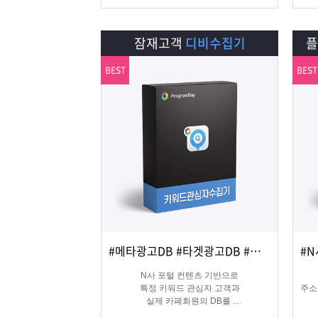
잠재고객
디비수집기
BEST
BEST
#메타광고DB #타겟광고DB #맞춤DB
상세보기
담기
N사 포털 컨텐츠 기반으로
특정 키워드 관심자 고객과
주소
실제 카페회원의 DB를
실시간 수집 가능한 프로그램
온&