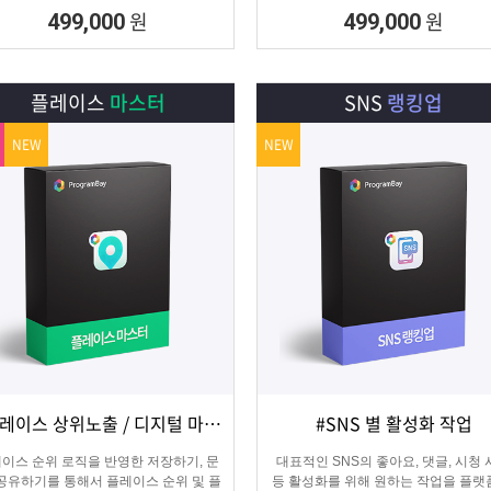
집 프로그램
수집하는 DB추출 프로그램
원
원
499,000
499,000
플레이스
마스터
SNS
랭킹업
NEW
NEW
#플레이스 상위노출 / 디지털 마케팅
#SNS 별 활성화 작업
상세보기
담기
상세보기
담기
이스 순위 로직을 반영한 저장하기, 문
대표적인 SNS의 좋아요, 댓글, 시청
 공유하기를 통해서 플레이스 순위 및 플
등 활성화를 위해 원하는 작업을 플랫