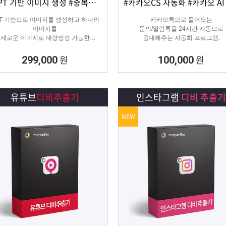
#GPT 기반 이미지 생성 #중복이미지 #유사이미지
상세보기
담기
상세보기
담기
PT 기반으로 이미지를 생성하고 하나의
카카오톡으로 들어오는
이미지를
문의/알림톡을 24시간 자동으로
새로운 이미지로 대량생성 가능한
응대해주는 자동화 프로그램.
이미지 생성 프로그램입니다.
원
원
299,000
100,000
유튜브
디비추출기
인스타그램
디비 추출기
NEW