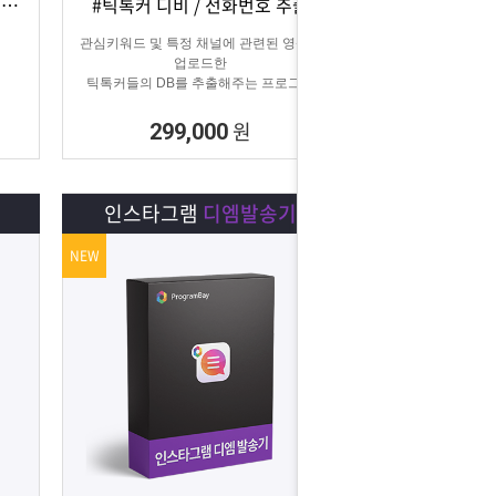
#카카오CS 자동화 #카카오 AI 답변 #카카오자동발송
#틱톡커 디비 / 전화번호 추출
상세보기
담기
관심키워드 및 특정 채널에 관련된 영상을
업로드한
틱톡커들의 DB를 추출해주는 프로그램
원
299,000
인스타그램
디엠발송기
NEW