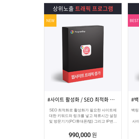
램
그
료
맞
상위노출
트래픽 프로그램
베
램
프
춤
고
NEW
BEST
이
구
로
상
객
마
는?
매
그
품
센
이
파
램
문
터
페
트
의
이
너
#사이트 활성화 / SEO 최적화 마케팅
상세보기
담기
지
SEO 최적화로 활성화가 필요한 사이트에
백링
대한 키워드와 링크를 넣고 체류시간 설정
및 방문기기(PC/휴대폰/탭) 그리고 IP변경
사이
(테더링/VPN/프록시) 타입을 선택하여 실제
방문 유입을 일으키는 효과로 사이트를 활
원
990,000
성화하는 프로그램