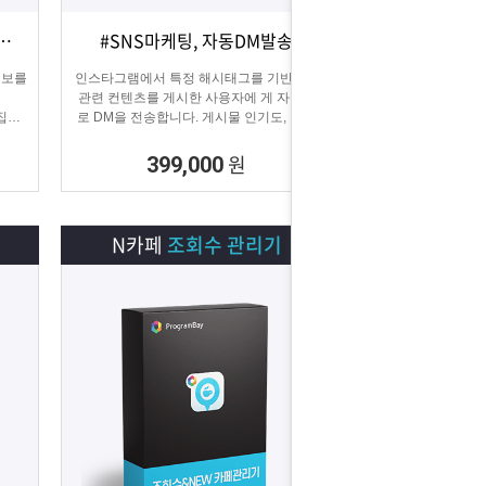
DB추출 #전화번호, 이메일 추출
#SNS마케팅, 자동DM발송
상세보기
담기
정보를
인스타그램에서 특정 해시태그를 기반으로
관련 컨텐츠를 게시한 사용자에 게 자동으
집할
로 DM을 전송합니다. 게시물 인기도, 최신
게시물, 팔로워 수 등 특정 타겟의 인스타그
래머에게 DM을 발송하여 관심을 끌 수 있
원
399,000
습니다.
N카페
조회수 관리기