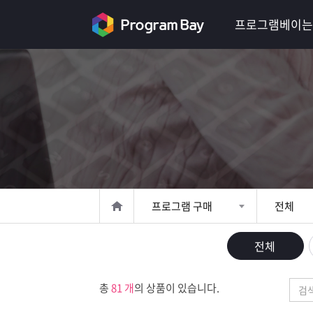
로
프로그램베이는
그
인
로
그
인
이
회
필
원
가
요
입
Q&A
합
프
프로그램 구매
전체
니
로
프
전체
다.
그
로
무
총
81 개
의 상품이 있습니다.