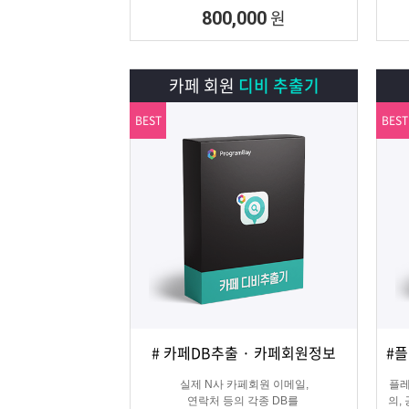
원
800,000
카페 회원
디비 추출기
BEST
BEST
# 카페DB추출 · 카페회원정보
상세보기
담기
실제 N사 카페회원 이메일,
플레
연락처 등의 각종 DB를
의,