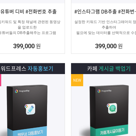
#유튜버 디비 #전화번호 추출
#인스타그램 
상세보기
담기
상세보기
담기
키워드 및 특정 채널에 관련된 동영상
설정한 키워드 기반 인스타그래머의 
을 업로드한
추출하여
유튜버들의 DB추출해주는 프로그램
필요에 맞는 데이터를 선택적으로 수
수 있는 프로그램
원
원
399,000
399,000
워드프레스
자동홍보기
카페
게시글 백업기
NEW