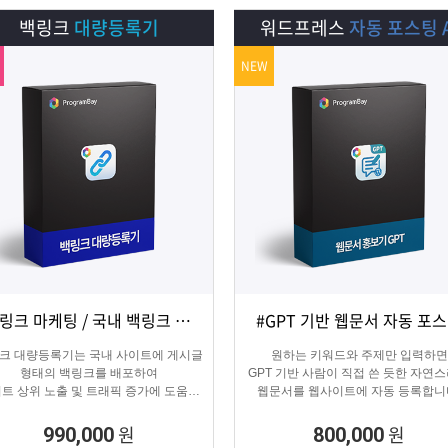
백링크
대량등록기
워드프레스
자동 포스팅 A
NEW
#백링크 마케팅 / 국내 백링크 사이트 생성
#GPT 기반 웹문서 자동 포
상세보기
담기
상세보기
담기
크 대량등록기는 국내 사이트에 게시글
원하는 키워드와 주제만 입력하면
형태의 백링크를 배포하여
GPT 기반 사람이 직접 쓴 듯한 자연
트 상위 노출 및 트래픽 증가에 도움을
웹문서를 웹사이트에 자동 등록합니
주는 백링크 프로그램입니다.
콘텐츠 마케터, 기업들이 홍보하기
적합한 마케팅 프로그램 입니다.
원
원
990,000
800,000