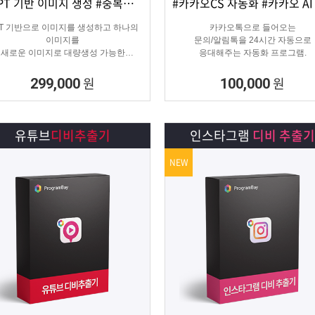
#GPT 기반 이미지 생성 #중복이미지 #유사이미지
상세보기
담기
상세보기
담기
PT 기반으로 이미지를 생성하고 하나의
카카오톡으로 들어오는
이미지를
문의/알림톡을 24시간 자동으로
새로운 이미지로 대량생성 가능한
응대해주는 자동화 프로그램.
이미지 생성 프로그램입니다.
원
원
299,000
100,000
유튜브
디비추출기
인스타그램
디비 추출기
NEW