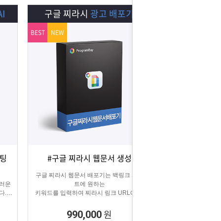
I
구글 찌라시
광고 배포기
BEST
NEW
스팅
#구글 찌라시 웹문서 생성
상세보기
담기
구글 찌라시 웹문서 배포기는 백링크 사이
스러운
트에 원하는
다.
키워드를 입력하여 찌라시 링크 URL에 고
에
정적으로
키워드를 등록해주는 프로그램입니다.
원
990,000
텔레그램 등 아이디 입력으로 문의건수를