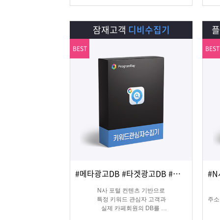
잠재고객
디비수집기
BEST
BEST
#메타광고DB #타겟광고DB #맞춤DB
상세보기
담기
N사 포털 컨텐츠 기반으로
특정 키워드 관심자 고객과
주소
실제 카페회원의 DB를
실시간 수집 가능한 프로그램
온&