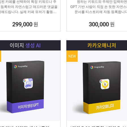
된 카페를 선택하여 특정 키워드나 주
원하는 키워드와 주제만 입력하면
 등록하여 자연스럽고 매끄러운 댓글을
GPT 기반 사람이 직접 쓴 듯한 자연
해드립니다. 실제 카페 유저가 활동하
문서를 티스토리에 자동 등록합니다
것처럼 자연스러운 댓글을 달아 카페가
티스토리 육성용, 콘텐츠 마케터, 업체
활성화 효과를 보실 수 있습니다.
에 적합한 마케팅 프로그램 입니다
원
원
299,000
300,000
이미지
생성 AI
카카오매니저
NEW