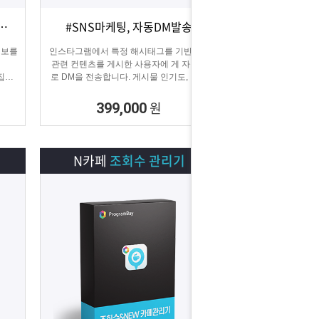
DB추출 #전화번호, 이메일 추출
#SNS마케팅, 자동DM발송
상세보기
담기
정보를
인스타그램에서 특정 해시태그를 기반으로
관련 컨텐츠를 게시한 사용자에 게 자동으
집할
로 DM을 전송합니다. 게시물 인기도, 최신
게시물, 팔로워 수 등 특정 타겟의 인스타그
래머에게 DM을 발송하여 관심을 끌 수 있
원
399,000
습니다.
N카페
조회수 관리기