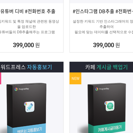
#유튜버 디비 #전화번호 추출
#인스타그램 
상세보기
담기
상세보기
담기
키워드 및 특정 채널에 관련된 동영상
설정한 키워드 기반 인스타그래머의 
을 업로드한
추출하여
유튜버들의 DB추출해주는 프로그램
필요에 맞는 데이터를 선택적으로 수
수 있는 프로그램
원
원
399,000
399,000
워드프레스
자동홍보기
카페
게시글 백업기
NEW