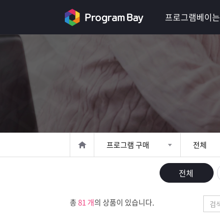
로
프로그램베이는
그
인
로
그
인
이
회
필
원
가
요
입
Q&A
합
프
프로그램 구매
전체
니
로
프
전체
다.
그
로
무
총
81 개
의 상품이 있습니다.