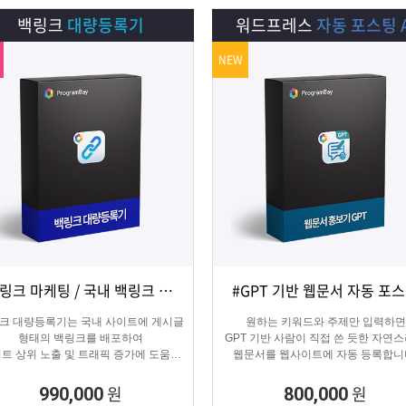
백링크
대량등록기
워드프레스
자동 포스팅 A
NEW
#백링크 마케팅 / 국내 백링크 사이트 생성
#GPT 기반 웹문서 자동 포
상세보기
담기
상세보기
담기
크 대량등록기는 국내 사이트에 게시글
원하는 키워드와 주제만 입력하면
형태의 백링크를 배포하여
GPT 기반 사람이 직접 쓴 듯한 자연
트 상위 노출 및 트래픽 증가에 도움을
웹문서를 웹사이트에 자동 등록합니
주는 백링크 프로그램입니다.
콘텐츠 마케터, 기업들이 홍보하기
적합한 마케팅 프로그램 입니다.
원
원
990,000
800,000