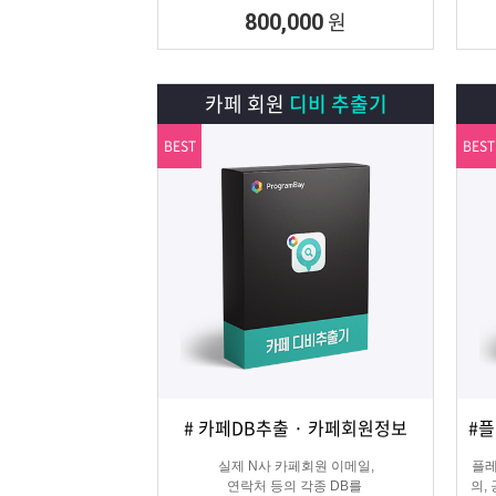
원
800,000
카페 회원
디비 추출기
BEST
BEST
# 카페DB추출 · 카페회원정보
상세보기
담기
실제 N사 카페회원 이메일,
플레
연락처 등의 각종 DB를
의,