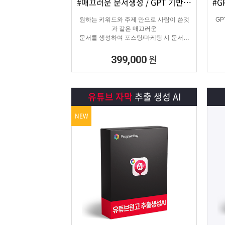
#매끄러운 문서생성 / GPT 기반 문서
상세보기
담기
원하는 키워드와 주제 만으로 사람이 쓴것
G
과 같은 매끄러운
문서를 생성하여 포스팅/마케팅 시 문서생
성으로
소모되는 시간을 없애주는 고퀄리티 문서생
원
399,000
성 프로그램입니다.
유튜브 자막
추출 생성 AI
NEW