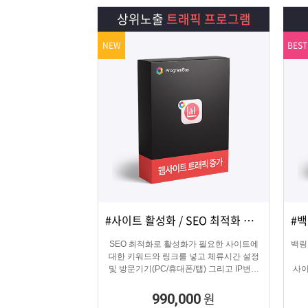
램
그
료
맞
상위노출
트래픽 프로그램
베
램
프
춤
고
NEW
BEST
이
구
로
상
객
마
는?
매
그
품
센
이
파
램
문
터
페
트
의
이
너
#사이트 활성화 / SEO 최적화 마케팅
상세보기
담기
지
SEO 최적화로 활성화가 필요한 사이트에
백링
대한 키워드와 링크를 넣고 체류시간 설정
및 방문기기(PC/휴대폰/탭) 그리고 IP변경
사이
(테더링/VPN/프록시) 타입을 선택하여 실제
방문 유입을 일으키는 효과로 사이트를 활
원
990,000
성화하는 프로그램