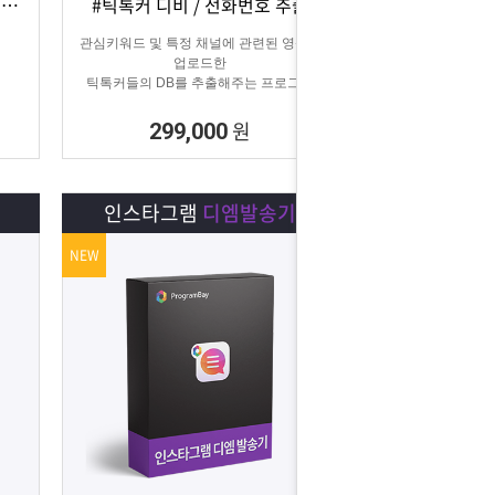
#카카오CS 자동화 #카카오 AI 답변 #카카오자동발송
#틱톡커 디비 / 전화번호 추출
상세보기
담기
관심키워드 및 특정 채널에 관련된 영상을
업로드한
틱톡커들의 DB를 추출해주는 프로그램
원
299,000
인스타그램
디엠발송기
NEW