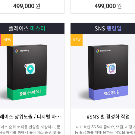
집 프로그램
수집하는 DB추출 프로그램
원
원
499,000
499,000
플레이스
마스터
SNS
랭킹업
NEW
NEW
#플레이스 상위노출 / 디지털 마케팅
#SNS 별 활성화 작업
상세보기
담기
상세보기
담기
이스 순위 로직을 반영한 저장하기, 문
대표적인 SNS의 좋아요, 댓글, 시청
 공유하기를 통해서 플레이스 순위 및 플
등 활성화를 위해 원하는 작업을 플랫