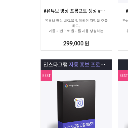
#유튜브 영상 프롬프트 생성 #유튜브 영상제작
상세보기
담기
유튜브 영상 URL을 입력하면 자막을 추출
관심
하고,
이를 기반으로 원고를 자동 생성하는
고퀄리티 영상 제작을 위한 마케팅 프로그
램입니다.
원
299,000
인스타그램
자동 홍보 프로그램
BEST
BEST