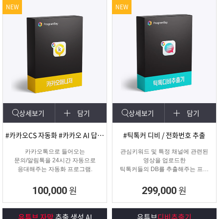
NEW
NEW
상세보기
담기
상세보기
담기
#카카오CS 자동화 #카카오 AI 답변 #카카오자동발송
#틱톡커 디비 / 전화번호 추출
카카오톡으로 들어오는
관심키워드 및 특정 채널에 관련된
문의/알림톡을 24시간 자동으로
영상을 업로드한
응대해주는 자동화 프로그램.
틱톡커들의 DB를 추출해주는 프로
그램
원
원
100,000
299,000
유튜브 자막
추출 생성 AI
유튜브
디비추출기