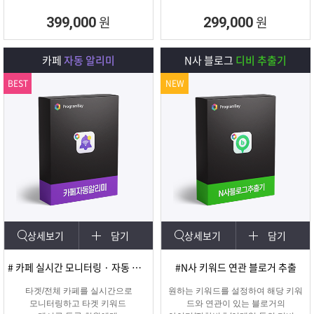
원
원
399,000
299,000
카페
자동 알리미
N사 블로그
디비 추출기
BEST
NEW
상세보기
담기
상세보기
담기
# 카페 실시간 모니터링 · 자동 쪽지/메일발송
#N사 키워드 연관 블로거 추출
타겟/전체 카페를 실시간으로
원하는 키워드를 설정하여 해당 키워
모니터링하고 타겟 키워드
드와 연관이 있는 블로거의