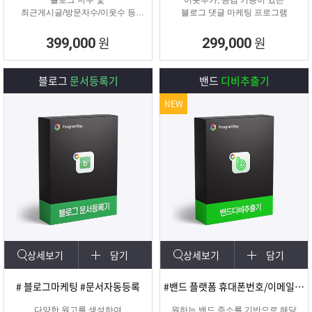
블로그 지수 및
이웃추가, 공감 기능이 있는
최근게시글/방문자수/이웃수 등
블로그 댓글 마케팅 프로그램
각종 정보를 분석할 수 있는 프로그
램
원
원
399,000
299,000
블로그
문서등록기
밴드
디비추출기
NEW
상세보기
담기
상세보기
담기
# 블로그마케팅 #문서자동등록
#밴드 플랫폼 휴대폰번호/이메일 추출
다양한 원고를 생성하여
원하는 밴드 주소를 기반으로 해당