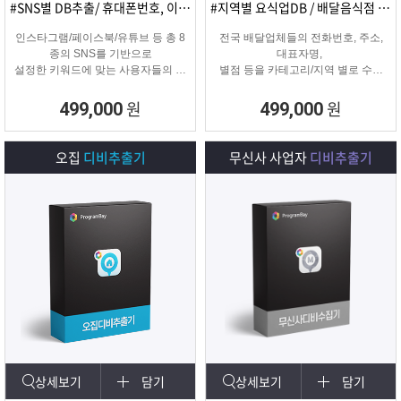
#SNS별 DB추출/ 휴대폰번호, 이메일추출
#지역별 요식업DB / 배달음식점 전화번호
인스타그램/페이스북/유튜브 등 총 8
전국 배달업체들의 전화번호, 주소,
종의 SNS를 기반으로
대표자명,
설정한 키워드에 맞는 사용자들의 휴
별점 등을 카테고리/지역 별로 수집
대폰번호와 이메일 디비를
해주는 배달업체
추출하여 영업 및 마케팅에 활용 할
타겟 마케팅용 DB를 수집해주는 프
원
원
499,000
499,000
수 있는 프로그램입니다.
로그램입니다.
오집
디비추출기
무신사 사업자
디비추출기
상세보기
담기
상세보기
담기