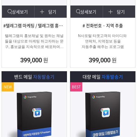
상세보기
담기
상세보기
담기
#텔레그램 마케팅 / 텔레그램 홍보글 발송
# 전화번호 · 지역 추출
텔레그램의 홍보채널 및 원하는 채널
N사포털 타겟고객의 아이디와
들을 대상으로 마케팅 하고자하는 문
연락처, 지역정보 등을
구, 홍보글을 지속적으로 배포하여주
자동추출 해주는 프로그램
는 프로그램입니다.
원
원
399,000
399,000
밴드 메일
자동발송기
대량 메일
자동발송기
NEW
BEST