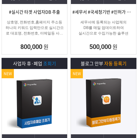
#실시간 타겟 사업자DB 추출
#세무서 #국세청기반 #인허가 개업·신규 사업자디비
상호명, 전화번호,홈페이지 주소등
세무서에 등록되는 사업체의
하나의 키워드 입력만으로 실시간으
DB를 매일 업데이트하여
로 대표명, 전화번호, 이메일등 사업
실시간으로 수집가능한 솔루션
자 정보를 추출해주는 프로그램
원
원
800,000
500,000
사업자 휴·폐업
조회기
블로그 안부
자동 등록기
NEW
NEW