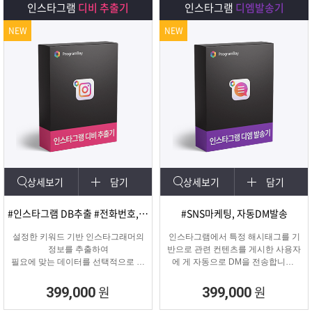
인스타그램
디비 추출기
인스타그램
디엠발송기
NEW
NEW
상세보기
담기
상세보기
담기
#인스타그램 DB추출 #전화번호, 이메일 추출
#SNS마케팅, 자동DM발송
설정한 키워드 기반 인스타그래머의
인스타그램에서 특정 해시태그를 기
정보를 추출하여
반으로 관련 컨텐츠를 게시한 사용자
필요에 맞는 데이터를 선택적으로 수
에 게 자동으로 DM을 전송합니다.
집할 수 있는 프로그램
게시물 인기도, 최신 게시물, 팔로워
수 등 특정 타겟의 인스타그래머에게
원
원
399,000
399,000
DM을 발송하여 관심을 끌 수 있습니