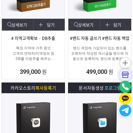
상세보기
담기
상세보기
담기
# 지역고객확보 · DB추출
#밴드 자동 글쓰기 #밴드 자동 백업
특정 지역에 거주 중인
밴드 계정에 가입되어 있는 밴드를
고객의 연락처/지역정보 등
조회하여 작성한 게시글을 밴드에 자
DB를 자동추출 해주는
동으로 등록하며, 밴드에 등록된 게
타겟 마케팅 프로그램
시물을 백업하여 파일로 저장하거나
다른 계정의 밴드에 자동으로 글을
원
원
399,000
499,000
복사할 수 있는 프로그램입니다.
카카오스토리
복사등록기
문서자동생성
프로그램