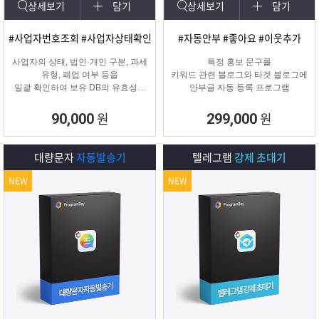
상세보기
담기
상세보기
담기
#사업자번호조회 #사업자상태확인
#자동안부 #좋아요 #이웃추가
사업자의 상태, 법인·개인 구분, 과세
특정 홍보 문구를
유형, 폐업 여부 등을
키워드 관련 블로그와 타겟 블로그에
일괄 확인하여 보유 DB의 유효성을
안부글 자동 등록 프로그램
검증하고 무효 데이터를 필터링하는
프로그램
원
원
90,000
299,000
대량문자
자동발송기
텔레그램
강제 초대기
NEW
NEW