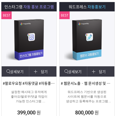
다.
인스타그램
자동 홍보 프로그램
워드프레스
자동홍보기
BEST
BEST
상세보기
담기
상세보기
담기
#팔로우요청 #자동댓글 #자동좋아요 #SNS마케팅
# 웹문서노출 · 웹 문서생성 및 등록
설정한 해시태그 유저에게
워드프레스 기반으로 생성된
좋아요/팔로우/댓글 작업이
사이트에 웹문서를 자동으로
가능한 인스타그램
생성하고 등록해주는 프로그램
마케팅 솔루션
웹문서상위노출 마케팅 솔루션
원
원
399,000
800,000