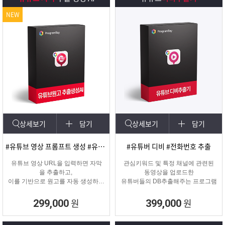
NEW
상세보기
담기
상세보기
담기
#유튜브 영상 프롬프트 생성 #유튜브 영상제작
#유튜버 디비 #전화번호 추출
유튜브 영상 URL을 입력하면 자막
관심키워드 및 특정 채널에 관련된
을 추출하고,
동영상을 업로드한
이를 기반으로 원고를 자동 생성하는
유튜버들의 DB추출해주는 프로그램
고퀄리티 영상 제작을 위한 마케팅
프로그램입니다.
원
원
299,000
399,000