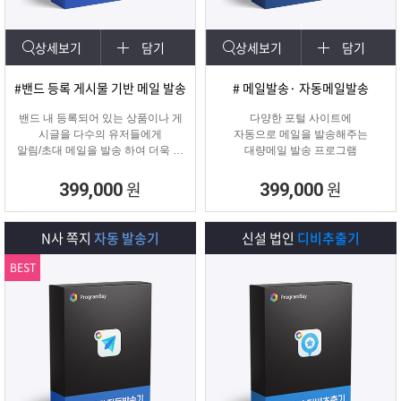
상세보기
담기
상세보기
담기
#밴드 등록 게시물 기반 메일 발송
# 메일발송· 자동메일발송
밴드 내 등록되어 있는 상품이나 게
다양한 포털 사이트에
시글을 다수의 유저들에게
자동으로 메일을 발송해주는
알림/초대 메일을 발송 하여 더욱 효
대량메일 발송 프로그램
과적인 메일 발송을 진행하는
프로그램입니다.
원
원
399,000
399,000
N사 쪽지
자동 발송기
신설 법인
디비추출기
BEST