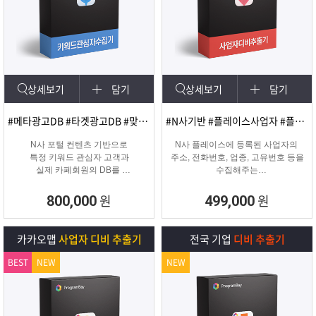
상세보기
담기
상세보기
담기
#메타광고DB #타겟광고DB #맞춤DB
#N사기반 #플레이스사업자 #플레이스신규사업자
N사 포털 컨텐츠 기반으로
N사 플레이스에 등록된 사업자의
특정 키워드 관심자 고객과
주소, 전화번호, 업종, 고유번호 등을
실제 카페회원의 DB를
수집해주는
실시간 수집 가능한 프로그램
온&오프라인 업체의 마케팅용 DB
추출 수집 프로그램
원
원
800,000
499,000
카카오맵
사업자 디비 추출기
전국 기업
디비 추출기
BEST
NEW
NEW