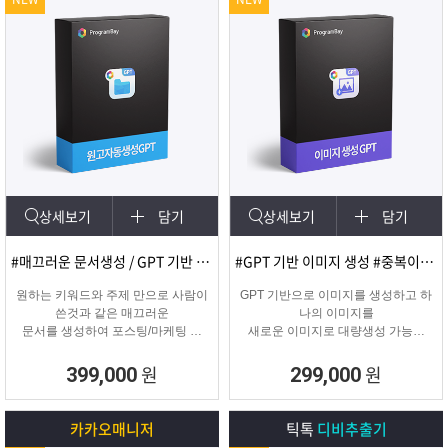
상세보기
담기
상세보기
담기
#매끄러운 문서생성 / GPT 기반 문서
#GPT 기반 이미지 생성 #중복이미지 #유사이미지
원하는 키워드와 주제 만으로 사람이
GPT 기반으로 이미지를 생성하고 하
쓴것과 같은 매끄러운
나의 이미지를
문서를 생성하여 포스팅/마케팅 시
새로운 이미지로 대량생성 가능한
문서생성으로
이미지 생성 프로그램입니다.
소모되는 시간을 없애주는 고퀄리티
원
원
399,000
299,000
문서생성 프로그램입니다.
카카오매니저
틱톡
디비추출기