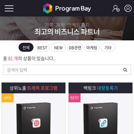
로
기획·제작·마케팅까지
최고의 비즈니스 파트너
그
로
그
인
인
전체
BEST
NEW
DB관련
마케팅
기타
회
이
총
81 개
의 상품이 있습니다.
원
가
필
입
Q&A
요
프
상위노출
트래픽 프로그램
백링크
대량등록기
합
NEW
BEST
로
프
니
그
로
무
다.