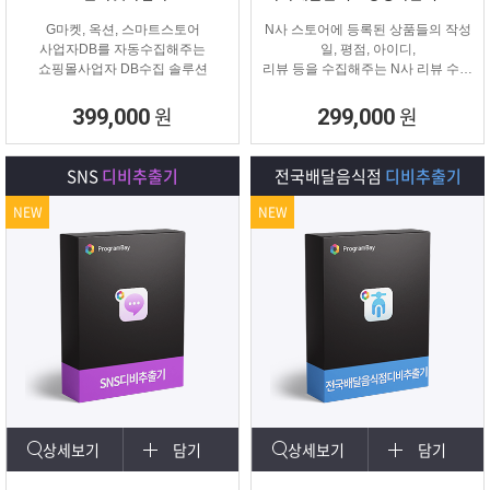
G마켓, 옥션, 스마트스토어
N사 스토어에 등록된 상품들의 작성
사업자DB를 자동수집해주는
일, 평점, 아이디,
쇼핑몰사업자 DB수집 솔루션
리뷰 등을 수집해주는 N사 리뷰 수집
프로그램입니다.
원
원
399,000
299,000
SNS
디비추출기
전국배달음식점
디비추출기
NEW
NEW
상세보기
담기
상세보기
담기