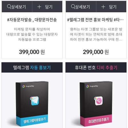
상세보기
담기
상세보기
담기
#자동문자발송 , 대량문자전송
#텔레그램 전면 홍보 마케팅 #타겟팅 회원 유입
마케팅 문자를 작성하여
원하는 타겟 그룹방 또는 새로운 방
대량으로 발송할 수 있는 대량문자
에 타겟이 되는 연락처로 방에 초대
자동발송 프로그램
하여 전면 홍보 가능하여 구매 전환
율이 높은 프로그램입니다.
원
원
399,000
299,000
텔레그램
자동 홍보기
휴대폰 번호
디비 추출기