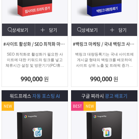
램
그
료
맞
베
램
프
춤
고
상세보기
담기
상세보기
담기
이
구
로
상
객
마
#사이트 활성화 / SEO 최적화 마케팅
#백링크 마케팅 / 국내 백링크 사이트 생성
는?
매
그
품
센
이
파
SEO 최적화로 활성화가 필요한 사
백링크 대량등록기는 국내 사이트에
이트에 대한 키워드와 링크를 넣고
게시글 형태의 백링크를 배포하여
체류시간 설정 및 방문기기(PC/휴대
사이트 상위 노출 및 트래픽 증가에
램
문
터
페
트
폰/탭) 그리고 IP변경(테더링/VPN/프
도움을 주는 백링크 프로그램입니다.
록시) 타입을 선택하여 실제 방문 유
원
원
990,000
990,000
입을 일으키는 효과로 사이트를 활성
의
이
너
화하는 프로그램
워드프레스
자동 포스팅 AI
구글 찌라시
광고 배포기
지
NEW
BEST
NEW