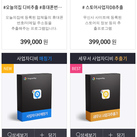
#오늘의집 디비추출 #휴대폰번호/이메일
# 스토어사업자DB추출
오늘의집에 등록된 업체들의 휴대폰
무신사 사이트에 등록된
번호/이메일 주소등을
스토어의 정보 등의 추
추출해주는 프로그램입니다.
출프로그램
원
원
399,000
399,000
사업자디비
매칭기
세무서 사업자디비
추출기
NEW
BEST
상세보기
담기
상세보기
담기