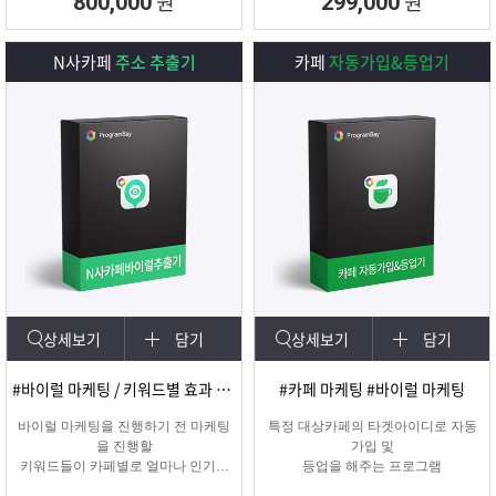
원
원
800,000
299,000
N사카페
주소 추출기
카페
자동가입&등업기
상세보기
담기
상세보기
담기
#바이럴 마케팅 / 키워드별 효과 카페 확인
#카페 마케팅 #바이럴 마케팅
바이럴 마케팅을 진행하기 전 마케팅
특정 대상카페의 타겟아이디로 자동
을 진행할
가입 및
키워드들이 카페별로 얼마나 인기가
등업을 해주는 프로그램
있는지를