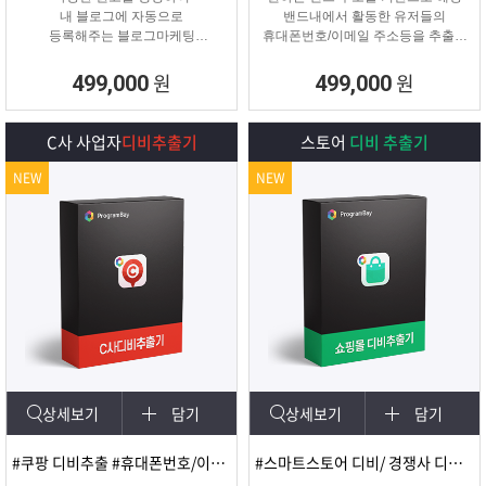
내 블로그에 자동으로
밴드내에서 활동한 유저들의
등록해주는 블로그마케팅
휴대폰번호/이메일 주소등을 추출해
프로그램
주는 프로그램
원
원
499,000
499,000
C사 사업자
디비추출기
스토어
디비 추출기
NEW
NEW
상세보기
담기
상세보기
담기
#쿠팡 디비추출 #휴대폰번호/이메일
#스마트스토어 디비/ 경쟁사 디비 분석