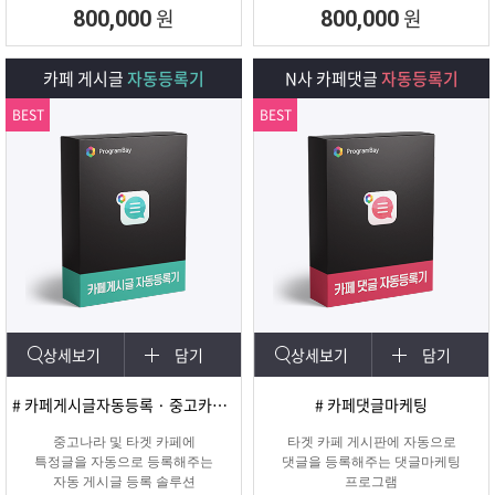
회원 수, 제목개수 , 내용개수, 댓글개
원
원
800,000
800,000
수, 가입조건,
글쓰기조건 별로 추출하여 얼마나 활
성화가 되어
카페 게시글
자동등록기
N사 카페댓글
자동등록기
있는지를 체크하여 효과가 있을만한
카페를 미리
BEST
BEST
확인하여 효과적인 바이럴 마케팅을
진행할 수 있도록
도와주는 프로그램입니다.
상세보기
담기
상세보기
담기
# 카페게시글자동등록 · 중고카페글쓰기
# 카페댓글마케팅
중고나라 및 타겟 카페에
타겟 카페 게시판에 자동으로
특정글을 자동으로 등록해주는
댓글을 등록해주는 댓글마케팅
자동 게시글 등록 솔루션
프로그램