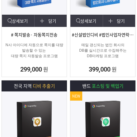
상세보기
담기
상세보기
담기
# 쪽지발송· 자동쪽지전송
#신설법인디비 #법인사업자연락처 #신규법인
N사 아이디에 자동으로 쪽지를 대량
매일 갱신되는 법인 회사의
발송할 수 있는
DB를 실시간으로 수집해주는
대량 쪽지 자동발송 프로그램
DB마케팅 프로그램
원
원
299,000
399,000
전국 지역
디비 추출기
밴드
포스팅 및 백업기
NEW