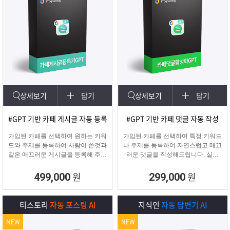
상세보기
담기
상세보기
담기
#GPT 기반 카페 게시글 자동 등록
#GPT 기반 카페 댓글 자동 작성
가입된 카페를 선택하여 원하는 키워
가입된 카페를 선택하여 특정 키워드
드와 주제를 등록하여 사람이 쓴것과
나 주제를 등록하여 자연스럽고 매끄
같은 매끄러운 게시글을 등록해 주며
러운 댓글을 작성해드립니다. 실제
고정광고를 통해 내가 원하는 문구 ,
카페 유저가 활동하는 것처럼 자연스
물품 판매 글을 함께
러운 댓글을 달아 카페가 활성화 효
원
원
499,000
299,000
업로드 할 수 있습니다.
과를 보실 수 있습니다.
티스토리
자동 포스팅 AI
지식인
자동 답변기 AI
NEW
NEW