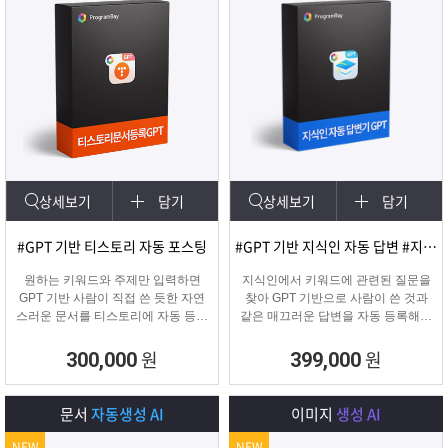
상세보기
담기
상세보기
담기
#GPT 기반 티스토리 자동 포스팅
#GPT 기반 지식인 자동 답변 #지식인마케팅
원하는 키워드와 주제만 입력하면
지식인에서 키워드에 관련된 질문을
GPT 기반 사람이 직접 쓴 듯한 자연
찾아 GPT 기반으로 사람이 쓴 것과
스러운 문서를 티스토리에 자동 등록
같은 매끄러운 답변을 자동 등록해주
합니다.
는 프로그램입니다.
티스토리 육성용, 콘텐츠 마케터, 업
원
원
300,000
399,000
체 홍보에 적합한 마케팅 프로그램
입니다.
문서
자동생성 AI
이미지
생성 AI
NEW
NEW