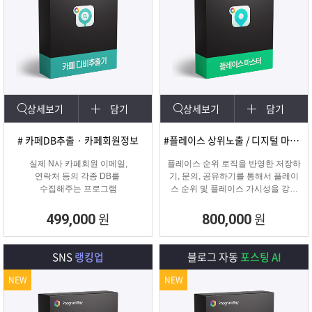
상세보기
담기
상세보기
담기
# 카페DB추출 · 카페회원정보
#플레이스 상위노출 / 디지털 마케팅
실제 N사 카페회원 이메일,
플레이스 순위 로직을 반영한 저장하
연락처 등의 각종 DB를
기, 문의, 공유하기를 통해서 플레이
수집해주는 프로그램
스 순위 및 플레이스 가시성을 강화
하는 프로그램
원
원
499,000
800,000
SNS
랭킹업
블로그 자동
포스팅 AI
NEW
NEW