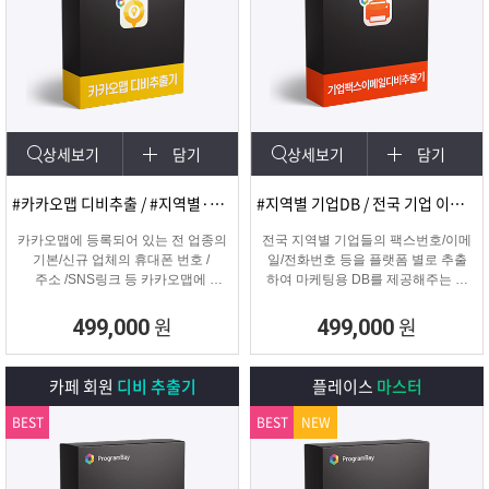
상세보기
담기
상세보기
담기
#카카오맵 디비추출 / #지역별·키워드별 DB 추출
#지역별 기업DB / 전국 기업 이메일 및 팩스
카카오맵에 등록되어 있는 전 업종의
전국 지역별 기업들의 팩스번호/이메
기본/신규 업체의 휴대폰 번호 /
일/전화번호 등을 플랫폼 별로 추출
주소 /SNS링크 등 카카오맵에
하여 마케팅용 DB를 제공해주는 프
등록된 정보를 실시간으로
로그램입니다.
수집하는 DB추출 프로그램
원
원
499,000
499,000
카페 회원
디비 추출기
플레이스
마스터
BEST
BEST
NEW