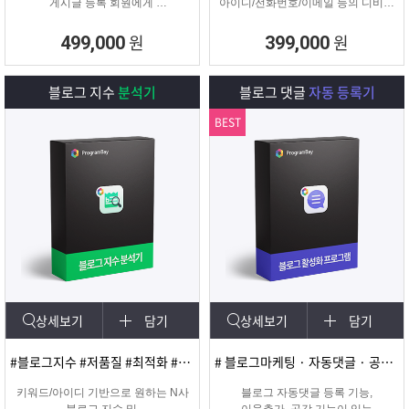
게시글 등록 회원에게
아이디/전화번호/이메일 등의 디비를
쪽지 및 메일을 발송해주는
추출하여 영업 및 마케팅에
프로그램
실질적으로 효과적인 디비를 추출 할
원
원
499,000
399,000
수 있는 프로그램
블로그 지수
분석기
블로그 댓글
자동 등록기
BEST
상세보기
담기
상세보기
담기
#블로그지수 #저품질 #최적화 #블로그품질확인
# 블로그마케팅 · 자동댓글 · 공감 · 이웃추가 · 서로이웃추가 · 서이추 · 스크랩
키워드/아이디 기반으로 원하는 N사
블로그 자동댓글 등록 기능,