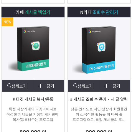
카페
게시글 백업기
N카페
조회수 관리기
NEW
상세보기
담기
상세보기
담기
# 타깃 게시글 복사/등록
# 게시글 조회 수 증가 · 새 글 알림
특정 대상카페의 타겟아이디로
낮은 인지도로 더딘 성장과 회원들간
작성한 게시글을 지정한 게시판에
의 소극적인 활동을 확 바꿔 줄
복사/등록해주는 프로그램
프로그램으로, 특정 게시글의 조회
수를 자동으로 증가시켜주며
카테고리에 새 글 알림 표시기능!