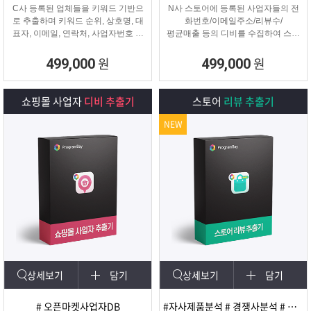
C사 등록된 업체들을 키워드 기반으
N사 스토어에 등록된 사업자들의 전
로 추출하며 키워드 순위, 상호명, 대
화번호/이메일주소/리뷰수/
표자, 이메일, 연락처, 사업자번호 등
평균매출 등의 디비를 수집하여 스토
을
어 타겟 영업 및 마케팅이나
추출해주는 프로그램
경쟁사 분석에 탁월한 프로그램입니
원
원
499,000
499,000
다.
쇼핑몰 사업자
디비 추출기
스토어
리뷰 추출기
NEW
상세보기
담기
상세보기
담기
# 오픈마켓사업자DB
#자사제품분석 # 경쟁사분석 # 마케팅 및 광고