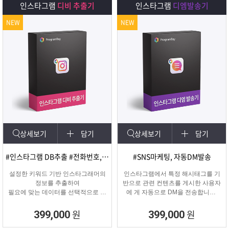
인스타그램
디비 추출기
인스타그램
디엠발송기
NEW
NEW
상세보기
담기
상세보기
담기
#인스타그램 DB추출 #전화번호, 이메일 추출
#SNS마케팅, 자동DM발송
설정한 키워드 기반 인스타그래머의
인스타그램에서 특정 해시태그를 기
정보를 추출하여
반으로 관련 컨텐츠를 게시한 사용자
필요에 맞는 데이터를 선택적으로 수
에 게 자동으로 DM을 전송합니다.
집할 수 있는 프로그램
게시물 인기도, 최신 게시물, 팔로워
수 등 특정 타겟의 인스타그래머에게
원
원
399,000
399,000
DM을 발송하여 관심을 끌 수 있습니