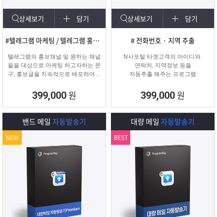
상세보기
담기
상세보기
담기
#텔레그램 마케팅 / 텔레그램 홍보글 발송
# 전화번호 · 지역 추출
텔레그램의 홍보채널 및 원하는 채널
N사포털 타겟고객의 아이디와
들을 대상으로 마케팅 하고자하는 문
연락처, 지역정보 등을
구, 홍보글을 지속적으로 배포하여주
자동추출 해주는 프로그램
는 프로그램입니다.
원
원
399,000
399,000
밴드 메일
자동발송기
대량 메일
자동발송기
NEW
BEST