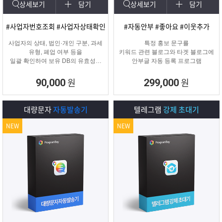
상세보기
담기
상세보기
담기
#사업자번호조회 #사업자상태확인
#자동안부 #좋아요 #이웃추가
사업자의 상태, 법인·개인 구분, 과세
특정 홍보 문구를
유형, 폐업 여부 등을
키워드 관련 블로그와 타겟 블로그에
일괄 확인하여 보유 DB의 유효성을
안부글 자동 등록 프로그램
검증하고 무효 데이터를 필터링하는
프로그램
원
원
90,000
299,000
대량문자
자동발송기
텔레그램
강제 초대기
NEW
NEW