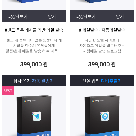
상세보기
담기
상세보기
담기
#밴드 등록 게시물 기반 메일 발송
# 메일발송· 자동메일발송
밴드 내 등록되어 있는 상품이나 게
다양한 포털 사이트에
시글을 다수의 유저들에게
자동으로 메일을 발송해주는
알림/초대 메일을 발송 하여 더욱 효
대량메일 발송 프로그램
과적인 메일 발송을 진행하는
프로그램입니다.
원
원
399,000
399,000
N사 쪽지
자동 발송기
신설 법인
디비추출기
BEST