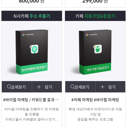
원
원
800,000
299,000
N사카페
주소 추출기
카페
자동가입&등업기
상세보기
담기
상세보기
담기
#바이럴 마케팅 / 키워드별 효과 카페 확인
#카페 마케팅 #바이럴 마케팅
바이럴 마케팅을 진행하기 전 마케팅
특정 대상카페의 타겟아이디로 자동
을 진행할
가입 및
키워드들이 카페별로 얼마나 인기가
등업을 해주는 프로그램
있는지를