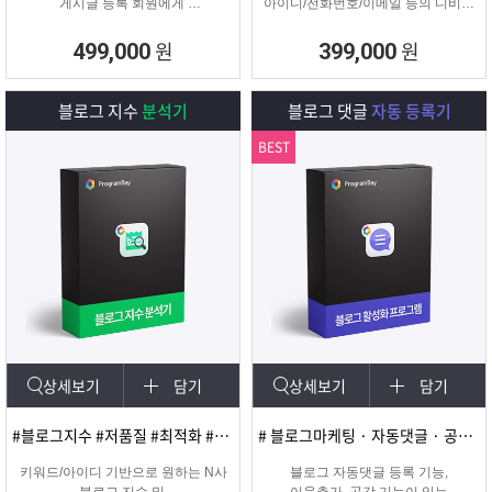
게시글 등록 회원에게
아이디/전화번호/이메일 등의 디비를
쪽지 및 메일을 발송해주는
추출하여 영업 및 마케팅에
프로그램
실질적으로 효과적인 디비를 추출 할
원
원
499,000
399,000
수 있는 프로그램
블로그 지수
분석기
블로그 댓글
자동 등록기
BEST
상세보기
담기
상세보기
담기
#블로그지수 #저품질 #최적화 #블로그품질확인
# 블로그마케팅 · 자동댓글 · 공감 · 이웃추가 · 서로이웃추가 · 서이추 · 스크랩
키워드/아이디 기반으로 원하는 N사
블로그 자동댓글 등록 기능,