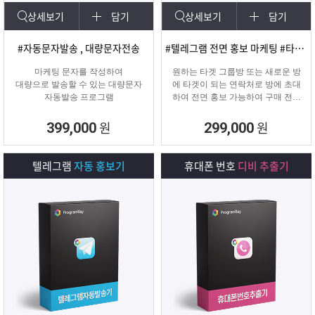
상세보기
담기
상세보기
담기
#자동문자발송 , 대량문자전송
#텔레그램 전면 홍보 마케팅 #타겟팅 회원 유입
마케팅 문자를 작성하여
원하는 타겟 그룹방 또는 새로운 방
대량으로 발송할 수 있는 대량문자
에 타겟이 되는 연락처로 방에 초대
자동발송 프로그램
하여 전면 홍보 가능하여 구매 전환
율이 높은 프로그램입니다.
원
원
399,000
299,000
텔레그램
자동 홍보기
휴대폰 번호
디비 추출기