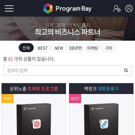
로
기획·제작·마케팅까지
최고의 비즈니스 파트너
그
로
그
인
인
전체
BEST
NEW
DB관련
마케팅
기타
회
이
총
81 개
의 상품이 있습니다.
원
가
필
입
Q&A
요
프
상위노출
트래픽 프로그램
백링크
대량등록기
합
NEW
BEST
로
프
니
그
로
무
다.