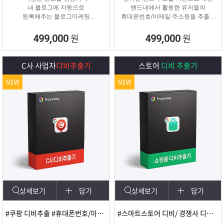
내 블로그에 자동으로
밴드내에서 활동한 유저들의
등록해주는 블로그마케팅
휴대폰번호/이메일 주소등을 추출해
프로그램
주는 프로그램
원
원
499,000
499,000
C사 사업자
디비추출기
스토어
디비 추출기
NEW
NEW
상세보기
담기
상세보기
담기
#쿠팡 디비추출 #휴대폰번호/이메일
#스마트스토어 디비/ 경쟁사 디비 분석