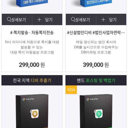
상세보기
담기
상세보기
담기
# 쪽지발송· 자동쪽지전송
#신설법인디비 #법인사업자연락처 #신규법인
N사 아이디에 자동으로 쪽지를 대량
매일 갱신되는 법인 회사의
발송할 수 있는
DB를 실시간으로 수집해주는
대량 쪽지 자동발송 프로그램
DB마케팅 프로그램
원
원
299,000
399,000
전국 지역
디비 추출기
밴드
포스팅 및 백업기
NEW