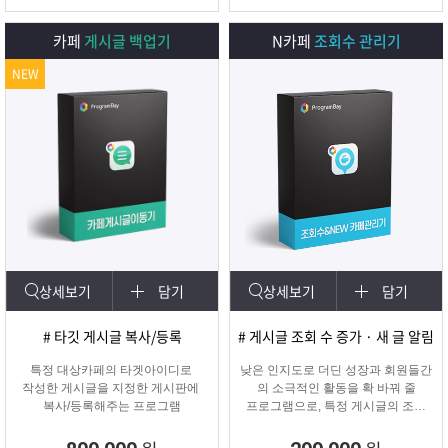
카페
게시글 백업기
N카페
조회수 관리기
NEW
상세보기
담기
상세보기
담기
# 타깃 게시글 복사/등록
# 게시글 조회 수 증가 · 새 글 알림
특정 대상카페의 타겟아이디로
낮은 인지도로 더딘 성장과 회원들간
작성한 게시글을 지정한 게시판에
의 소극적인 활동을 확 바꿔 줄
복사/등록해주는 프로그램
프로그램으로, 특정 게시글의 조회
수를 자동으로 증가시켜주며
카테고리에 새 글 알림 표시기능!