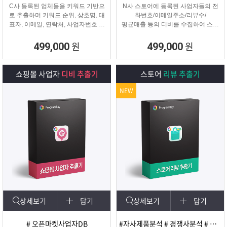
C사 등록된 업체들을 키워드 기반으
N사 스토어에 등록된 사업자들의 전
로 추출하며 키워드 순위, 상호명, 대
화번호/이메일주소/리뷰수/
표자, 이메일, 연락처, 사업자번호 등
평균매출 등의 디비를 수집하여 스토
을
어 타겟 영업 및 마케팅이나
추출해주는 프로그램
경쟁사 분석에 탁월한 프로그램입니
원
원
499,000
499,000
다.
쇼핑몰 사업자
디비 추출기
스토어
리뷰 추출기
NEW
상세보기
담기
상세보기
담기
# 오픈마켓사업자DB
#자사제품분석 # 경쟁사분석 # 마케팅 및 광고