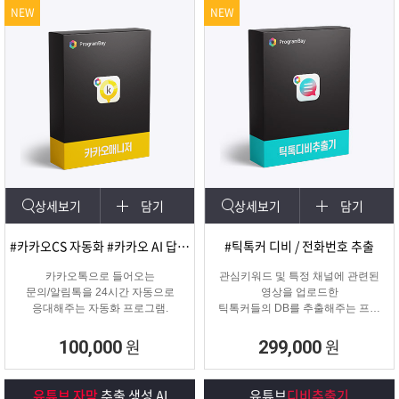
NEW
NEW
상세보기
담기
상세보기
담기
#카카오CS 자동화 #카카오 AI 답변 #카카오자동발송
#틱톡커 디비 / 전화번호 추출
카카오톡으로 들어오는
관심키워드 및 특정 채널에 관련된
문의/알림톡을 24시간 자동으로
영상을 업로드한
응대해주는 자동화 프로그램.
틱톡커들의 DB를 추출해주는 프로
그램
원
원
100,000
299,000
유튜브 자막
추출 생성 AI
유튜브
디비추출기