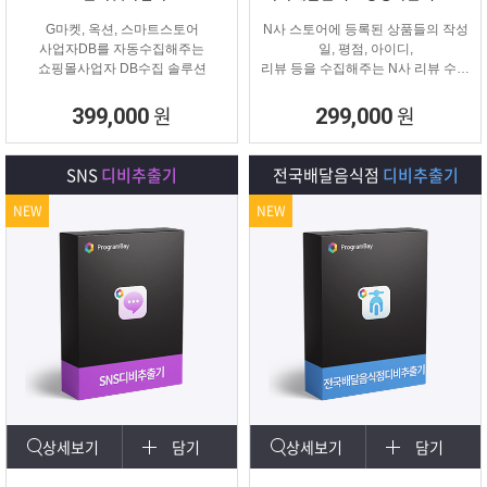
G마켓, 옥션, 스마트스토어
N사 스토어에 등록된 상품들의 작성
사업자DB를 자동수집해주는
일, 평점, 아이디,
쇼핑몰사업자 DB수집 솔루션
리뷰 등을 수집해주는 N사 리뷰 수집
프로그램입니다.
원
원
399,000
299,000
SNS
디비추출기
전국배달음식점
디비추출기
NEW
NEW
상세보기
담기
상세보기
담기