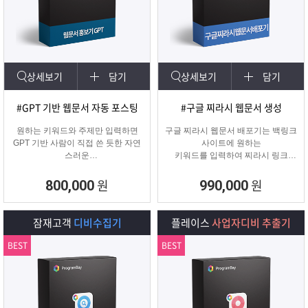
상세보기
담기
상세보기
담기
#GPT 기반 웹문서 자동 포스팅
#구글 찌라시 웹문서 생성
원하는 키워드와 주제만 입력하면
구글 찌라시 웹문서 배포기는 백링크
GPT 기반 사람이 직접 쓴 듯한 자연
사이트에 원하는
스러운
키워드를 입력하여 찌라시 링크
웹문서를 웹사이트에 자동 등록합니
URL에 고정적으로
다.
키워드를 등록해주는 프로그램입니
원
원
800,000
990,000
콘텐츠 마케터, 기업들이 홍보하기에
다.
적합한 마케팅 프로그램 입니다.
텔레그램 등 아이디 입력으로 문의건
수를 늘릴 수 있습니다.
잠재고객
디비수집기
플레이스
사업자디비 추출기
BEST
BEST