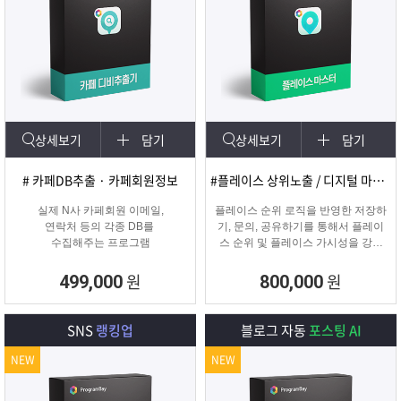
상세보기
담기
상세보기
담기
# 카페DB추출 · 카페회원정보
#플레이스 상위노출 / 디지털 마케팅
실제 N사 카페회원 이메일,
플레이스 순위 로직을 반영한 저장하
연락처 등의 각종 DB를
기, 문의, 공유하기를 통해서 플레이
수집해주는 프로그램
스 순위 및 플레이스 가시성을 강화
하는 프로그램
원
원
499,000
800,000
SNS
랭킹업
블로그 자동
포스팅 AI
NEW
NEW