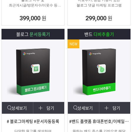
블로그 지수 및
이웃추가, 공감 기능이 있는
최근게시글/방문자수/이웃수 등
블로그 댓글 마케팅 프로그램
각종 정보를 분석할 수 있는 프로그
램
원
원
399,000
299,000
블로그
문서등록기
밴드
디비추출기
NEW
상세보기
담기
상세보기
담기
# 블로그마케팅 #문서자동등록
#밴드 플랫폼 휴대폰번호/이메일 추출
다양한 원고를 생성하여
원하는 밴드 주소를 기반으로 해당