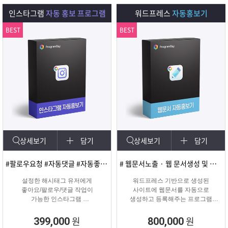
다.
인스타그램
자동 홍보 프로그램
워드프레스
자동홍보기
BEST
BEST
상세보기
담기
상세보기
담기
#팔로우요청 #자동댓글 #자동좋아요 #SNS마케팅
# 웹문서노출 · 웹 문서생성 및 등록
설정한 해시태그 유저에게
워드프레스 기반으로 생성된
좋아요/팔로우/댓글 작업이
사이트에 웹문서를 자동으로
가능한 인스타그램
생성하고 등록해주는 프로그램
마케팅 솔루션
웹문서상위노출 마케팅 솔루션
원
원
399,000
800,000