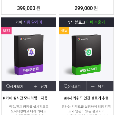
원
원
399,000
299,000
카페
자동 알리미
N사 블로그
디비 추출기
BEST
NEW
상세보기
담기
상세보기
담기
# 카페 실시간 모니터링 · 자동 쪽지/메일발송
#N사 키워드 연관 블로거 추출
타겟/전체 카페를 실시간으로
원하는 키워드를 설정하여 해당 키워
모니터링하고 타겟 키워드
드와 연관이 있는 블로거의