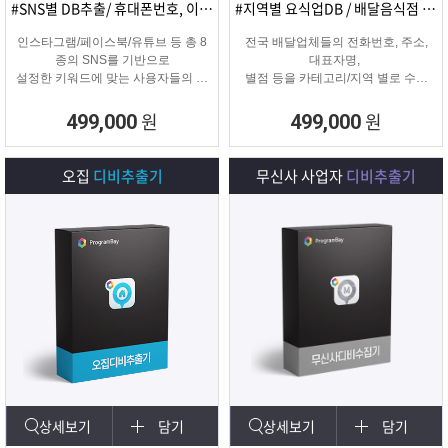
#SNS별 DB추출/ 휴대폰번호, 이메일추출
#지역별 요식업DB / 배달음식점 전화번호
인스타그램/페이스북/유튜브 등 총 8
전국 배달업체들의 전화번호, 주소,
종의 SNS를 기반으로
대표자명,
설정한 키워드에 맞는 사용자들의 휴
별점 등을 카테고리/지역 별로 수집
대폰번호와 이메일 디비를
해주는 배달업체
추출하여 영업 및 마케팅에 활용 할
타겟 마케팅용 DB를 수집해주는 프
원
원
499,000
499,000
수 있는 프로그램입니다.
로그램입니다.
오집
디비추출기
무신사 사업자
디비추출기
상세보기
담기
상세보기
담기