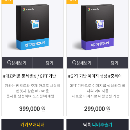
상세보기
담기
상세보기
담기
#매끄러운 문서생성 / GPT 기반 문서
#GPT 기반 이미지 생성 #중복이미지 #유사이미지
원하는 키워드와 주제 만으로 사람이
GPT 기반으로 이미지를 생성하고 하
쓴것과 같은 매끄러운
나의 이미지를
문서를 생성하여 포스팅/마케팅 시
새로운 이미지로 대량생성 가능한
문서생성으로
이미지 생성 프로그램입니다.
소모되는 시간을 없애주는 고퀄리티
원
원
399,000
299,000
문서생성 프로그램입니다.
카카오매니저
틱톡
디비추출기