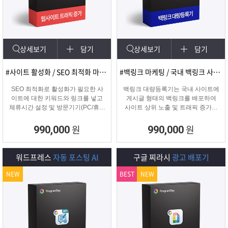
램
그
료
맞
베
램
프
춤
고
상세보기
담기
상세보기
담기
이
구
로
상
객
마
#사이트 활성화 / SEO 최적화 마케팅
#백링크 마케팅 / 국내 백링크 사이트 생성
는?
매
그
품
센
이
파
SEO 최적화로 활성화가 필요한 사
백링크 대량등록기는 국내 사이트에
이트에 대한 키워드와 링크를 넣고
게시글 형태의 백링크를 배포하여
체류시간 설정 및 방문기기(PC/휴대
사이트 상위 노출 및 트래픽 증가에
램
문
터
페
트
폰/탭) 그리고 IP변경(테더링/VPN/프
도움을 주는 백링크 프로그램입니다.
록시) 타입을 선택하여 실제 방문 유
원
원
990,000
990,000
입을 일으키는 효과로 사이트를 활성
의
이
너
화하는 프로그램
워드프레스
자동 포스팅 AI
구글 찌라시
광고 배포기
지
NEW
BEST
NEW