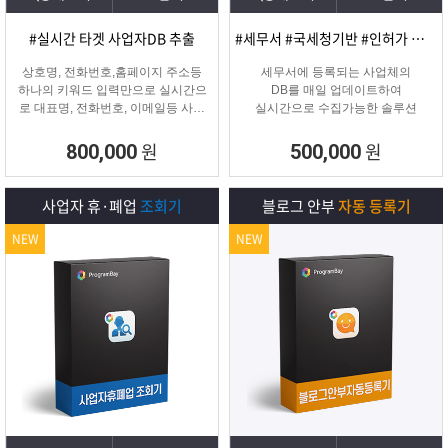
#실시간 타겟 사업자DB 추출
#세무서 #국세청기반 #인허가 개업·신규 사업자디비
상호명, 전화번호,홈페이지 주소등
세무서에 등록되는 사업체의
하나의 키워드 입력만으로 실시간으
DB를 매일 업데이트하여
로 대표명, 전화번호, 이메일등 사업
실시간으로 수집가능한 솔루션
자 정보를 추출해주는 프로그램
원
원
800,000
500,000
사업자 휴·폐업
조회기
블로그 안부
자동 등록기
NEW
NEW