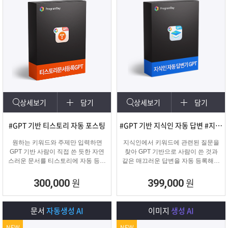
상세보기
담기
상세보기
담기
#GPT 기반 티스토리 자동 포스팅
#GPT 기반 지식인 자동 답변 #지식인마케팅
원하는 키워드와 주제만 입력하면
지식인에서 키워드에 관련된 질문을
GPT 기반 사람이 직접 쓴 듯한 자연
찾아 GPT 기반으로 사람이 쓴 것과
스러운 문서를 티스토리에 자동 등록
같은 매끄러운 답변을 자동 등록해주
합니다.
는 프로그램입니다.
티스토리 육성용, 콘텐츠 마케터, 업
원
원
300,000
399,000
체 홍보에 적합한 마케팅 프로그램
입니다.
문서
자동생성 AI
이미지
생성 AI
NEW
NEW