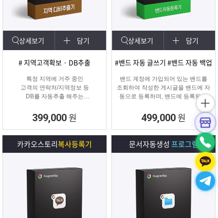
상세보기
담기
상세보기
담기
# 지역고객확보 · DB추출
#밴드 자동 글쓰기 #밴드 자동 백업
특정 지역에 거주 중인
밴드 계정에 가입되어 있는 밴드를
고객의 연락처/지역정보 등
조회하여 작성한 게시글을 밴드에 자
DB를 자동추출 해주는
동으로 등록하며, 밴드에 등록된 게
타겟 마케팅 프로그램
시물을 백업하여 파일로 저장하거나
다른 계정의 밴드에 자동으로 글을
원
원
399,000
499,000
복사할 수 있는 프로그램입니다.
카카오스토리
복사등록기
문서자동생성
프로그램