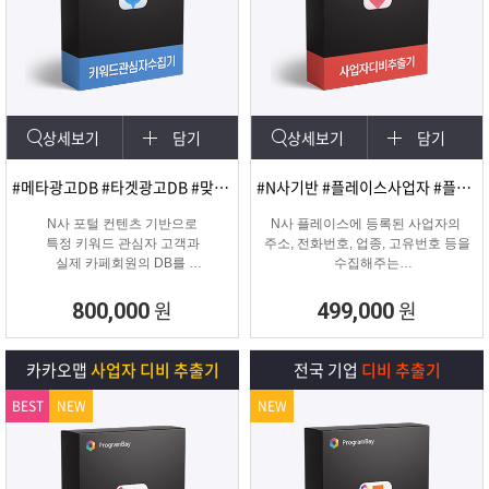
상세보기
담기
상세보기
담기
#메타광고DB #타겟광고DB #맞춤DB
#N사기반 #플레이스사업자 #플레이스신규사업자
N사 포털 컨텐츠 기반으로
N사 플레이스에 등록된 사업자의
특정 키워드 관심자 고객과
주소, 전화번호, 업종, 고유번호 등을
실제 카페회원의 DB를
수집해주는
실시간 수집 가능한 프로그램
온&오프라인 업체의 마케팅용 DB
추출 수집 프로그램
원
원
800,000
499,000
카카오맵
사업자 디비 추출기
전국 기업
디비 추출기
BEST
NEW
NEW