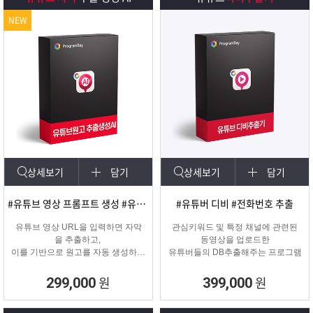
NEW
상세보기
담기
상세보기
담기
#유튜브 영상 프롬프트 생성 #유튜브 영상제작
#유튜버 디비 #전화번호 추출
유튜브 영상 URL을 입력하면 자막
관심키워드 및 특정 채널에 관련된
을 추출하고,
동영상을 업로드한
이를 기반으로 원고를 자동 생성하는
유튜버들의 DB추출해주는 프로그램
고퀄리티 영상 제작을 위한 마케팅
프로그램입니다.
원
원
299,000
399,000