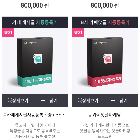
회원 수, 제목개수 , 내용개수, 댓글개
원
원
800,000
800,000
수, 가입조건,
글쓰기조건 별로 추출하여 얼마나 활
성화가 되어
카페 게시글
자동등록기
N사 카페댓글
자동등록기
있는지를 체크하여 효과가 있을만한
카페를 미리
BEST
BEST
확인하여 효과적인 바이럴 마케팅을
진행할 수 있도록
도와주는 프로그램입니다.
상세보기
담기
상세보기
담기
# 카페게시글자동등록 · 중고카페글쓰기
# 카페댓글마케팅
중고나라 및 타겟 카페에
타겟 카페 게시판에 자동으로
특정글을 자동으로 등록해주는
댓글을 등록해주는 댓글마케팅
자동 게시글 등록 솔루션
프로그램