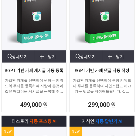
상세보기
담기
상세보기
담기
#GPT 기반 카페 게시글 자동 등록
#GPT 기반 카페 댓글 자동 작성
가입된 카페를 선택하여 원하는 키워
가입된 카페를 선택하여 특정 키워드
드와 주제를 등록하여 사람이 쓴것과
나 주제를 등록하여 자연스럽고 매끄
같은 매끄러운 게시글을 등록해 주며
러운 댓글을 작성해드립니다. 실제
고정광고를 통해 내가 원하는 문구 ,
카페 유저가 활동하는 것처럼 자연스
물품 판매 글을 함께
러운 댓글을 달아 카페가 활성화 효
원
원
499,000
299,000
업로드 할 수 있습니다.
과를 보실 수 있습니다.
티스토리
자동 포스팅 AI
지식인
자동 답변기 AI
NEW
NEW