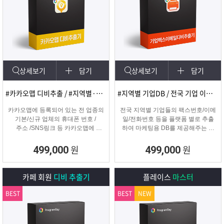
상세보기
담기
상세보기
담기
#카카오맵 디비추출 / #지역별·키워드별 DB 추출
#지역별 기업DB / 전국 기업 이메일 및 팩스
카카오맵에 등록되어 있는 전 업종의
전국 지역별 기업들의 팩스번호/이메
기본/신규 업체의 휴대폰 번호 /
일/전화번호 등을 플랫폼 별로 추출
주소 /SNS링크 등 카카오맵에
하여 마케팅용 DB를 제공해주는 프
등록된 정보를 실시간으로
로그램입니다.
수집하는 DB추출 프로그램
원
원
499,000
499,000
카페 회원
디비 추출기
플레이스
마스터
BEST
BEST
NEW