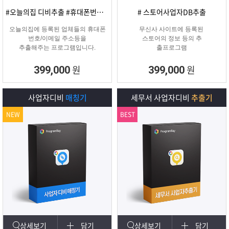
#오늘의집 디비추출 #휴대폰번호/이메일
# 스토어사업자DB추출
오늘의집에 등록된 업체들의 휴대폰
무신사 사이트에 등록된
번호/이메일 주소등을
스토어의 정보 등의 추
추출해주는 프로그램입니다.
출프로그램
원
원
399,000
399,000
사업자디비
매칭기
세무서 사업자디비
추출기
NEW
BEST
상세보기
담기
상세보기
담기