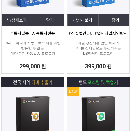
상세보기
담기
상세보기
담기
# 쪽지발송· 자동쪽지전송
#신설법인디비 #법인사업자연락처 #신규법인
N사 아이디에 자동으로 쪽지를 대량
매일 갱신되는 법인 회사의
발송할 수 있는
DB를 실시간으로 수집해주는
대량 쪽지 자동발송 프로그램
DB마케팅 프로그램
원
원
299,000
399,000
전국 지역
디비 추출기
밴드
포스팅 및 백업기
NEW