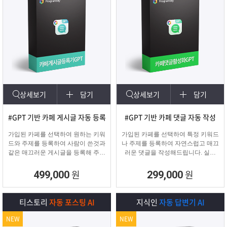
상세보기
담기
상세보기
담기
#GPT 기반 카페 게시글 자동 등록
#GPT 기반 카페 댓글 자동 작성
가입된 카페를 선택하여 원하는 키워
가입된 카페를 선택하여 특정 키워드
드와 주제를 등록하여 사람이 쓴것과
나 주제를 등록하여 자연스럽고 매끄
같은 매끄러운 게시글을 등록해 주며
러운 댓글을 작성해드립니다. 실제
고정광고를 통해 내가 원하는 문구 ,
카페 유저가 활동하는 것처럼 자연스
물품 판매 글을 함께
러운 댓글을 달아 카페가 활성화 효
원
원
499,000
299,000
업로드 할 수 있습니다.
과를 보실 수 있습니다.
티스토리
자동 포스팅 AI
지식인
자동 답변기 AI
NEW
NEW