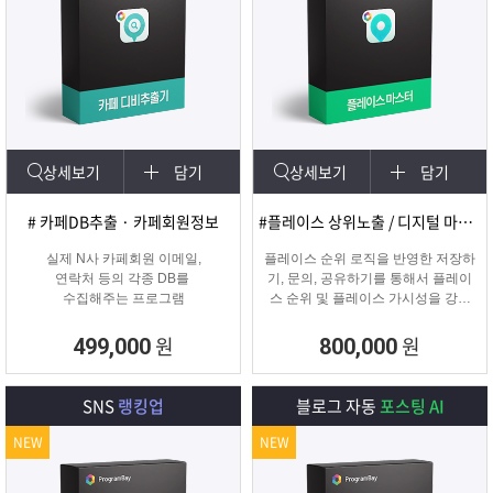
상세보기
담기
상세보기
담기
# 카페DB추출 · 카페회원정보
#플레이스 상위노출 / 디지털 마케팅
실제 N사 카페회원 이메일,
플레이스 순위 로직을 반영한 저장하
연락처 등의 각종 DB를
기, 문의, 공유하기를 통해서 플레이
수집해주는 프로그램
스 순위 및 플레이스 가시성을 강화
하는 프로그램
원
원
499,000
800,000
SNS
랭킹업
블로그 자동
포스팅 AI
NEW
NEW