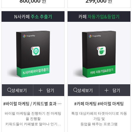
원
원
800,000
299,000
N사카페
주소 추출기
카페
자동가입&등업기
상세보기
담기
상세보기
담기
#바이럴 마케팅 / 키워드별 효과 카페 확인
#카페 마케팅 #바이럴 마케팅
바이럴 마케팅을 진행하기 전 마케팅
특정 대상카페의 타겟아이디로 자동
을 진행할
가입 및
키워드들이 카페별로 얼마나 인기가
등업을 해주는 프로그램
있는지를