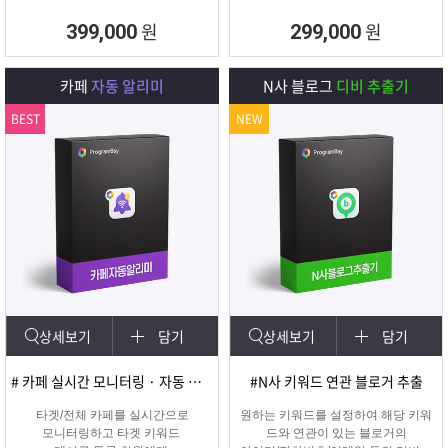
원
원
399,000
299,000
카페
자동 알리미
N사 블로그
디비 추출기
BEST
NEW
상세보기
담기
상세보기
담기
# 카페 실시간 모니터링 · 자동 쪽지/메일발송
#N사 키워드 연관 블로거 추출
타겟/전체 카페를 실시간으로
원하는 키워드를 설정하여 해당 키워
모니터링하고 타겟 키워드
드와 연관이 있는 블로거의