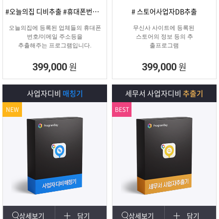
#오늘의집 디비추출 #휴대폰번호/이메일
# 스토어사업자DB추출
오늘의집에 등록된 업체들의 휴대폰
무신사 사이트에 등록된
번호/이메일 주소등을
스토어의 정보 등의 추
추출해주는 프로그램입니다.
출프로그램
원
원
399,000
399,000
사업자디비
매칭기
세무서 사업자디비
추출기
NEW
BEST
상세보기
담기
상세보기
담기