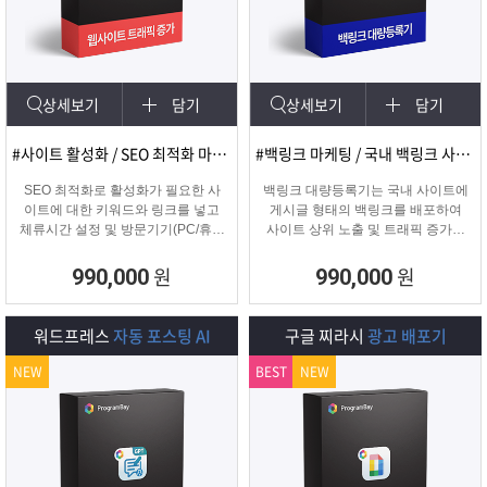
램
그
료
맞
베
램
프
춤
고
상세보기
담기
상세보기
담기
이
구
로
상
객
마
#사이트 활성화 / SEO 최적화 마케팅
#백링크 마케팅 / 국내 백링크 사이트 생성
는?
매
그
품
센
이
파
SEO 최적화로 활성화가 필요한 사
백링크 대량등록기는 국내 사이트에
이트에 대한 키워드와 링크를 넣고
게시글 형태의 백링크를 배포하여
체류시간 설정 및 방문기기(PC/휴대
사이트 상위 노출 및 트래픽 증가에
램
문
터
페
트
폰/탭) 그리고 IP변경(테더링/VPN/프
도움을 주는 백링크 프로그램입니다.
록시) 타입을 선택하여 실제 방문 유
원
원
990,000
990,000
입을 일으키는 효과로 사이트를 활성
의
이
너
화하는 프로그램
워드프레스
자동 포스팅 AI
구글 찌라시
광고 배포기
지
NEW
BEST
NEW