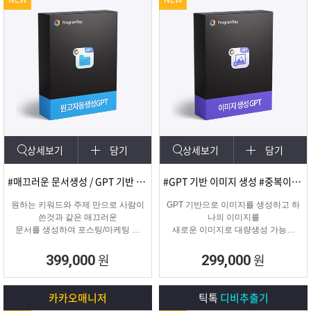
상세보기
담기
상세보기
담기
#매끄러운 문서생성 / GPT 기반 문서
#GPT 기반 이미지 생성 #중복이미지 #유사이미지
원하는 키워드와 주제 만으로 사람이
GPT 기반으로 이미지를 생성하고 하
쓴것과 같은 매끄러운
나의 이미지를
문서를 생성하여 포스팅/마케팅 시
새로운 이미지로 대량생성 가능한
문서생성으로
이미지 생성 프로그램입니다.
소모되는 시간을 없애주는 고퀄리티
원
원
399,000
299,000
문서생성 프로그램입니다.
카카오매니저
틱톡
디비추출기