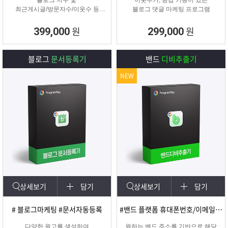
블로그 지수 및
이웃추가, 공감 기능이 있는
최근게시글/방문자수/이웃수 등
블로그 댓글 마케팅 프로그램
각종 정보를 분석할 수 있는 프로그
램
원
원
399,000
299,000
블로그
문서등록기
밴드
디비추출기
NEW
상세보기
담기
상세보기
담기
# 블로그마케팅 #문서자동등록
#밴드 플랫폼 휴대폰번호/이메일 추출
다양한 원고를 생성하여
원하는 밴드 주소를 기반으로 해당