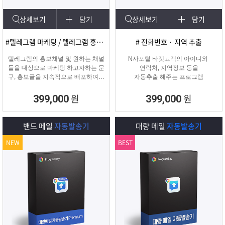
상세보기
담기
상세보기
담기
#텔레그램 마케팅 / 텔레그램 홍보글 발송
# 전화번호 · 지역 추출
텔레그램의 홍보채널 및 원하는 채널
N사포털 타겟고객의 아이디와
들을 대상으로 마케팅 하고자하는 문
연락처, 지역정보 등을
구, 홍보글을 지속적으로 배포하여주
자동추출 해주는 프로그램
는 프로그램입니다.
원
원
399,000
399,000
밴드 메일
자동발송기
대량 메일
자동발송기
NEW
BEST