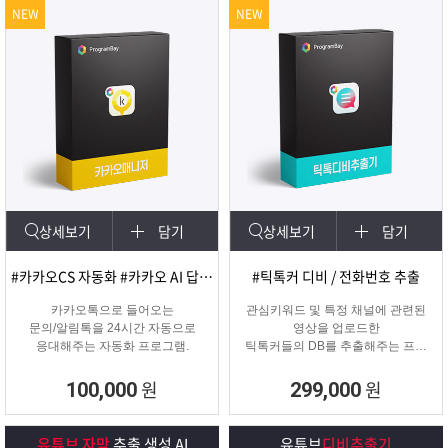
NEW
NEW
상세보기
담기
상세보기
담기
#카카오CS 자동화 #카카오 AI 답변 #카카오자동발송
#틱톡커 디비 / 전화번호 추출
카카오톡으로 들어오는
관심키워드 및 특정 채널에 관련된
문의/알림톡을 24시간 자동으로
영상을 업로드한
응대해주는 자동화 프로그램.
틱톡커들의 DB를 추출해주는 프로
그램
원
원
100,000
299,000
유튜브 자막
추출 생성 AI
유튜브
디비추출기