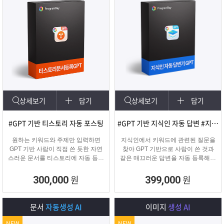
상세보기
담기
상세보기
담기
#GPT 기반 티스토리 자동 포스팅
#GPT 기반 지식인 자동 답변 #지식인마케팅
원하는 키워드와 주제만 입력하면
지식인에서 키워드에 관련된 질문을
GPT 기반 사람이 직접 쓴 듯한 자연
찾아 GPT 기반으로 사람이 쓴 것과
스러운 문서를 티스토리에 자동 등록
같은 매끄러운 답변을 자동 등록해주
합니다.
는 프로그램입니다.
티스토리 육성용, 콘텐츠 마케터, 업
원
원
300,000
399,000
체 홍보에 적합한 마케팅 프로그램
입니다.
문서
자동생성 AI
이미지
생성 AI
NEW
NEW