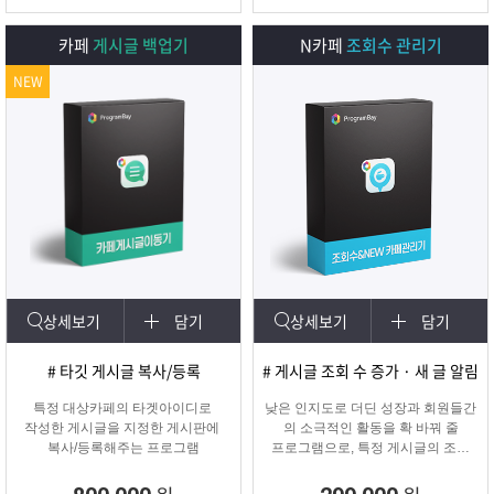
카페
게시글 백업기
N카페
조회수 관리기
NEW
상세보기
담기
상세보기
담기
# 타깃 게시글 복사/등록
# 게시글 조회 수 증가 · 새 글 알림
특정 대상카페의 타겟아이디로
낮은 인지도로 더딘 성장과 회원들간
작성한 게시글을 지정한 게시판에
의 소극적인 활동을 확 바꿔 줄
복사/등록해주는 프로그램
프로그램으로, 특정 게시글의 조회
수를 자동으로 증가시켜주며
카테고리에 새 글 알림 표시기능!