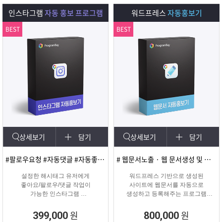
다.
인스타그램
자동 홍보 프로그램
워드프레스
자동홍보기
BEST
BEST
상세보기
담기
상세보기
담기
#팔로우요청 #자동댓글 #자동좋아요 #SNS마케팅
# 웹문서노출 · 웹 문서생성 및 등록
설정한 해시태그 유저에게
워드프레스 기반으로 생성된
좋아요/팔로우/댓글 작업이
사이트에 웹문서를 자동으로
가능한 인스타그램
생성하고 등록해주는 프로그램
마케팅 솔루션
웹문서상위노출 마케팅 솔루션
원
원
399,000
800,000