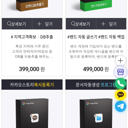
상세보기
담기
상세보기
담기
# 지역고객확보 · DB추출
#밴드 자동 글쓰기 #밴드 자동 백업
특정 지역에 거주 중인
밴드 계정에 가입되어 있는 밴드를
고객의 연락처/지역정보 등
조회하여 작성한 게시글을 밴드에 자
DB를 자동추출 해주는
동으로 등록하며, 밴드에 등록된 게
타겟 마케팅 프로그램
시물을 백업하여 파일로 저장하거나
다른 계정의 밴드에 자동으로 글을
원
원
399,000
499,000
복사할 수 있는 프로그램입니다.
카카오스토리
복사등록기
문서자동생성
프로그램