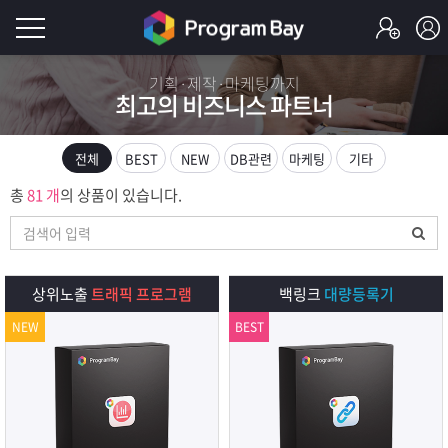
로
기획·제작·마케팅까지
최고의 비즈니스 파트너
그
로
그
인
인
전체
BEST
NEW
DB관련
마케팅
기타
회
이
총
81 개
의 상품이 있습니다.
원
가
필
입
Q&A
요
프
상위노출
트래픽 프로그램
백링크
대량등록기
합
NEW
BEST
로
프
니
그
로
무
다.