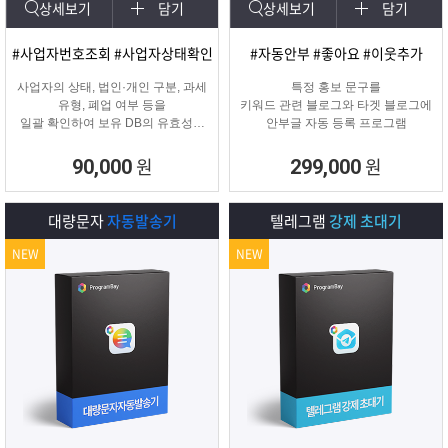
상세보기
담기
상세보기
담기
#사업자번호조회 #사업자상태확인
#자동안부 #좋아요 #이웃추가
사업자의 상태, 법인·개인 구분, 과세
특정 홍보 문구를
유형, 폐업 여부 등을
키워드 관련 블로그와 타겟 블로그에
일괄 확인하여 보유 DB의 유효성을
안부글 자동 등록 프로그램
검증하고 무효 데이터를 필터링하는
프로그램
원
원
90,000
299,000
대량문자
자동발송기
텔레그램
강제 초대기
NEW
NEW