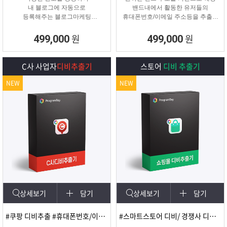
내 블로그에 자동으로
밴드내에서 활동한 유저들의
등록해주는 블로그마케팅
휴대폰번호/이메일 주소등을 추출해
프로그램
주는 프로그램
원
원
499,000
499,000
C사 사업자
디비추출기
스토어
디비 추출기
NEW
NEW
상세보기
담기
상세보기
담기
#쿠팡 디비추출 #휴대폰번호/이메일
#스마트스토어 디비/ 경쟁사 디비 분석