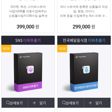
G마켓, 옥션, 스마트스토어
N사 스토어에 등록된 상품들의 작성
사업자DB를 자동수집해주는
일, 평점, 아이디,
쇼핑몰사업자 DB수집 솔루션
리뷰 등을 수집해주는 N사 리뷰 수집
프로그램입니다.
원
원
399,000
299,000
SNS
디비추출기
전국배달음식점
디비추출기
NEW
NEW
상세보기
담기
상세보기
담기