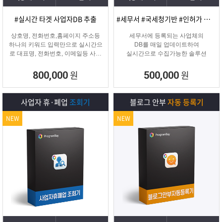
#실시간 타겟 사업자DB 추출
#세무서 #국세청기반 #인허가 개업·신규 사업자디비
상호명, 전화번호,홈페이지 주소등
세무서에 등록되는 사업체의
하나의 키워드 입력만으로 실시간으
DB를 매일 업데이트하여
로 대표명, 전화번호, 이메일등 사업
실시간으로 수집가능한 솔루션
자 정보를 추출해주는 프로그램
원
원
800,000
500,000
사업자 휴·폐업
조회기
블로그 안부
자동 등록기
NEW
NEW