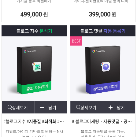
게시글 등록 회원에게
아이디/전화번호/이메일 등의 디비를
쪽지 및 메일을 발송해주는
추출하여 영업 및 마케팅에
프로그램
실질적으로 효과적인 디비를 추출 할
원
원
499,000
399,000
수 있는 프로그램
블로그 지수
분석기
블로그 댓글
자동 등록기
BEST
상세보기
담기
상세보기
담기
#블로그지수 #저품질 #최적화 #블로그품질확인
# 블로그마케팅 · 자동댓글 · 공감 · 이웃추가 · 서로이웃추가 · 서이추 · 스크랩
키워드/아이디 기반으로 원하는 N사
블로그 자동댓글 등록 기능,