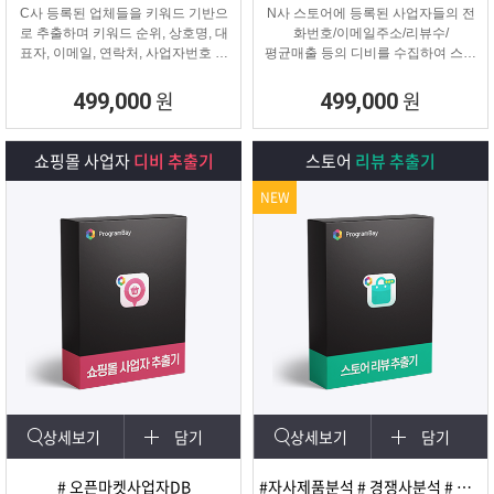
C사 등록된 업체들을 키워드 기반으
N사 스토어에 등록된 사업자들의 전
로 추출하며 키워드 순위, 상호명, 대
화번호/이메일주소/리뷰수/
표자, 이메일, 연락처, 사업자번호 등
평균매출 등의 디비를 수집하여 스토
을
어 타겟 영업 및 마케팅이나
추출해주는 프로그램
경쟁사 분석에 탁월한 프로그램입니
원
원
499,000
499,000
다.
쇼핑몰 사업자
디비 추출기
스토어
리뷰 추출기
NEW
상세보기
담기
상세보기
담기
# 오픈마켓사업자DB
#자사제품분석 # 경쟁사분석 # 마케팅 및 광고