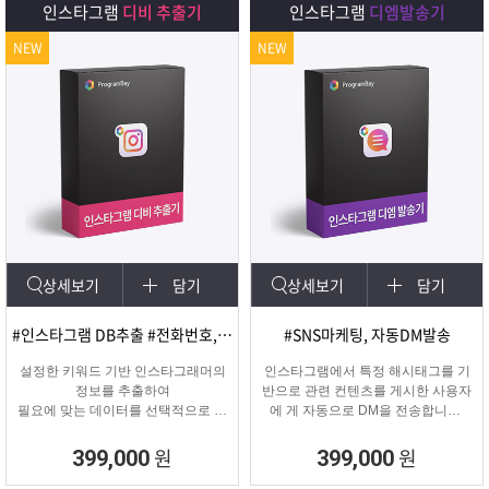
인스타그램
디비 추출기
인스타그램
디엠발송기
NEW
NEW
상세보기
담기
상세보기
담기
#인스타그램 DB추출 #전화번호, 이메일 추출
#SNS마케팅, 자동DM발송
설정한 키워드 기반 인스타그래머의
인스타그램에서 특정 해시태그를 기
정보를 추출하여
반으로 관련 컨텐츠를 게시한 사용자
필요에 맞는 데이터를 선택적으로 수
에 게 자동으로 DM을 전송합니다.
집할 수 있는 프로그램
게시물 인기도, 최신 게시물, 팔로워
수 등 특정 타겟의 인스타그래머에게
원
원
399,000
399,000
DM을 발송하여 관심을 끌 수 있습니