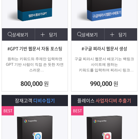
상세보기
담기
상세보기
담기
#GPT 기반 웹문서 자동 포스팅
#구글 찌라시 웹문서 생성
원하는 키워드와 주제만 입력하면
구글 찌라시 웹문서 배포기는 백링크
GPT 기반 사람이 직접 쓴 듯한 자연
사이트에 원하는
스러운
키워드를 입력하여 찌라시 링크
웹문서를 웹사이트에 자동 등록합니
URL에 고정적으로
다.
키워드를 등록해주는 프로그램입니
원
원
800,000
990,000
콘텐츠 마케터, 기업들이 홍보하기에
다.
적합한 마케팅 프로그램 입니다.
텔레그램 등 아이디 입력으로 문의건
수를 늘릴 수 있습니다.
잠재고객
디비수집기
플레이스
사업자디비 추출기
BEST
BEST