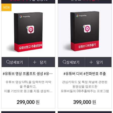
NEW
상세보기
담기
상세보기
담기
#유튜브 영상 프롬프트 생성 #유튜브 영상제작
#유튜버 디비 #전화번호 추출
유튜브 영상 URL을 입력하면 자막
관심키워드 및 특정 채널에 관련된
을 추출하고,
동영상을 업로드한
이를 기반으로 원고를 자동 생성하는
유튜버들의 DB추출해주는 프로그램
고퀄리티 영상 제작을 위한 마케팅
프로그램입니다.
원
원
299,000
399,000