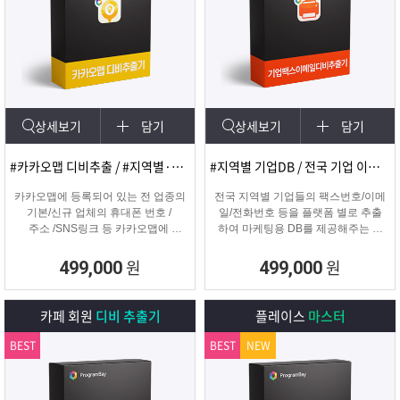
상세보기
담기
상세보기
담기
#카카오맵 디비추출 / #지역별·키워드별 DB 추출
#지역별 기업DB / 전국 기업 이메일 및 팩스
카카오맵에 등록되어 있는 전 업종의
전국 지역별 기업들의 팩스번호/이메
기본/신규 업체의 휴대폰 번호 /
일/전화번호 등을 플랫폼 별로 추출
주소 /SNS링크 등 카카오맵에
하여 마케팅용 DB를 제공해주는 프
등록된 정보를 실시간으로
로그램입니다.
수집하는 DB추출 프로그램
원
원
499,000
499,000
카페 회원
디비 추출기
플레이스
마스터
BEST
BEST
NEW