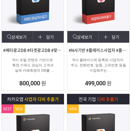
상세보기
담기
상세보기
담기
#메타광고DB #타겟광고DB #맞춤DB
#N사기반 #플레이스사업자 #플레이스신규사업자
N사 포털 컨텐츠 기반으로
N사 플레이스에 등록된 사업자의
특정 키워드 관심자 고객과
주소, 전화번호, 업종, 고유번호 등을
실제 카페회원의 DB를
수집해주는
실시간 수집 가능한 프로그램
온&오프라인 업체의 마케팅용 DB
추출 수집 프로그램
원
원
800,000
499,000
카카오맵
사업자 디비 추출기
전국 기업
디비 추출기
BEST
NEW
NEW