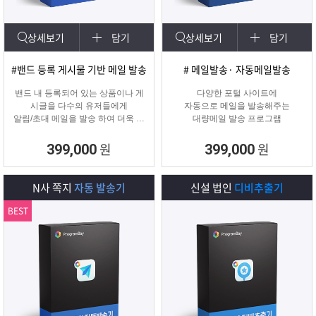
상세보기
담기
상세보기
담기
#밴드 등록 게시물 기반 메일 발송
# 메일발송· 자동메일발송
밴드 내 등록되어 있는 상품이나 게
다양한 포털 사이트에
시글을 다수의 유저들에게
자동으로 메일을 발송해주는
알림/초대 메일을 발송 하여 더욱 효
대량메일 발송 프로그램
과적인 메일 발송을 진행하는
프로그램입니다.
원
원
399,000
399,000
N사 쪽지
자동 발송기
신설 법인
디비추출기
BEST