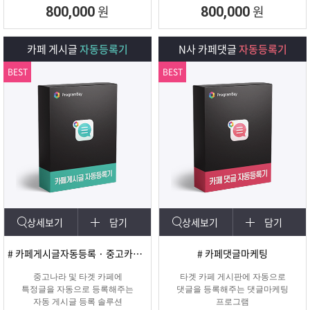
회원 수, 제목개수 , 내용개수, 댓글개
원
원
800,000
800,000
수, 가입조건,
글쓰기조건 별로 추출하여 얼마나 활
성화가 되어
카페 게시글
자동등록기
N사 카페댓글
자동등록기
있는지를 체크하여 효과가 있을만한
카페를 미리
BEST
BEST
확인하여 효과적인 바이럴 마케팅을
진행할 수 있도록
도와주는 프로그램입니다.
상세보기
담기
상세보기
담기
# 카페게시글자동등록 · 중고카페글쓰기
# 카페댓글마케팅
중고나라 및 타겟 카페에
타겟 카페 게시판에 자동으로
특정글을 자동으로 등록해주는
댓글을 등록해주는 댓글마케팅
자동 게시글 등록 솔루션
프로그램