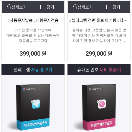
상세보기
담기
상세보기
담기
#자동문자발송 , 대량문자전송
#텔레그램 전면 홍보 마케팅 #타겟팅 회원 유입
마케팅 문자를 작성하여
원하는 타겟 그룹방 또는 새로운 방
대량으로 발송할 수 있는 대량문자
에 타겟이 되는 연락처로 방에 초대
자동발송 프로그램
하여 전면 홍보 가능하여 구매 전환
율이 높은 프로그램입니다.
원
원
399,000
299,000
텔레그램
자동 홍보기
휴대폰 번호
디비 추출기