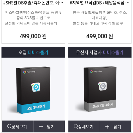
#SNS별 DB추출/ 휴대폰번호, 이메일추출
#지역별 요식업DB / 배달음식점 전화번호
인스타그램/페이스북/유튜브 등 총 8
전국 배달업체들의 전화번호, 주소,
종의 SNS를 기반으로
대표자명,
설정한 키워드에 맞는 사용자들의 휴
별점 등을 카테고리/지역 별로 수집
대폰번호와 이메일 디비를
해주는 배달업체
추출하여 영업 및 마케팅에 활용 할
타겟 마케팅용 DB를 수집해주는 프
원
원
499,000
499,000
수 있는 프로그램입니다.
로그램입니다.
오집
디비추출기
무신사 사업자
디비추출기
상세보기
담기
상세보기
담기