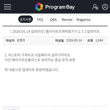
로
공지사항
FAQ
Q&A
Review
Magazine
그
로
[ 2026.05.14 업데이트] 웹사이트트래픽증가기 2.7.3 업데이트
그
인
인
운영자
2026-05-14
1,044
작성자
작성일
조회
회
이
원
가
1. N스토어 가격비교 다음페이지 넘어가더라도
필
입
Q&A
이전 페이지의상품리스트 보여지는 증상 로직 보완
요
프
위 내용으로 업데이트 완료하였습니다.
합
로
프
니
그
로
무
다.