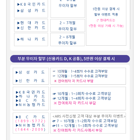
램
그
료
맞
베
램
프
춤
고
이
구
로
상
객
마
는?
매
그
품
센
이
파
램
문
터
페
트
의
이
너
지