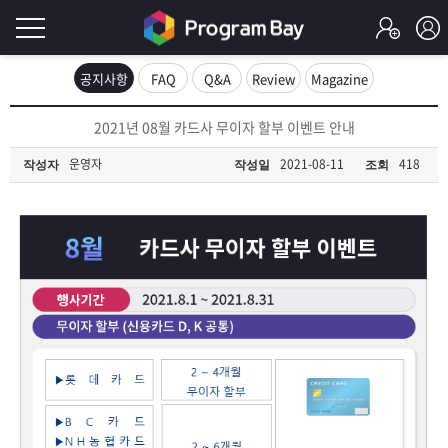
로
공지사항
FAQ
Q&A
Review
Magazine
그
로
2021년 08월 카드사 무이자 할부 이벤트 안내
그
인
인
운영자
2021-08-11
418
작성자
작성일
조회
회
이
원
가
필
입
Q&A
요
프
합
로
프
니
그
로
무
다.