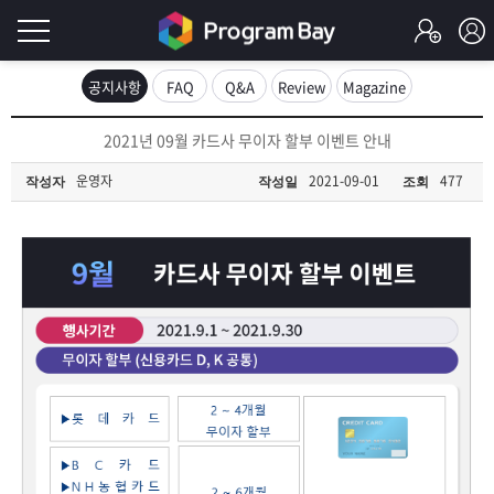
로
공지사항
FAQ
Q&A
Review
Magazine
그
로
2021년 09월 카드사 무이자 할부 이벤트 안내
그
인
인
운영자
2021-09-01
477
작성자
작성일
조회
회
이
원
가
필
입
Q&A
요
프
합
로
프
니
그
로
무
다.