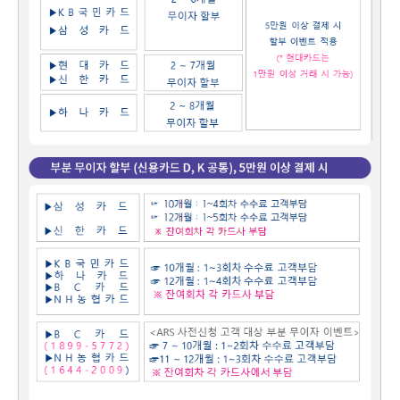
램
그
료
맞
베
램
프
춤
고
이
구
로
상
객
마
는?
매
그
품
센
이
파
램
문
터
페
트
의
이
너
지