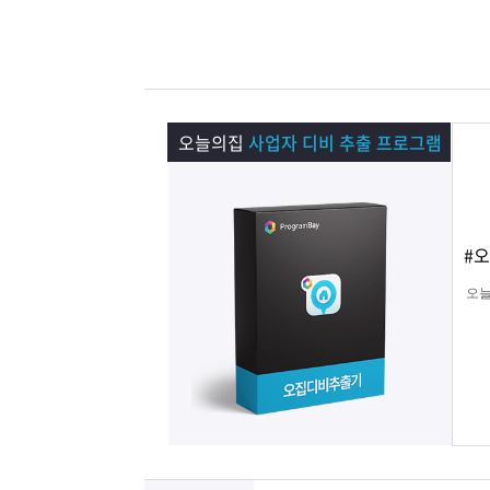
램
그
료
맞
베
램
프
춤
고
이
구
로
상
객
마
오늘의집
사업자 디비 추출 프로그램
는?
매
그
품
센
이
파
램
문
터
페
트
#
오늘
의
이
너
지