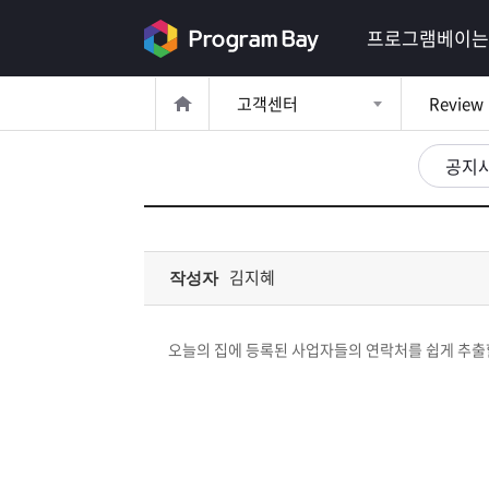
로
프로그램베이는
그
고객센터
Review
인
로
그
공지
인
이
회
필
원
가
요
입
Q&A
김지혜
작성자
합
프
니
오늘의 집에 등록된 사업자들의 연락처를 쉽게 추출할
로
프
다.
그
로
무