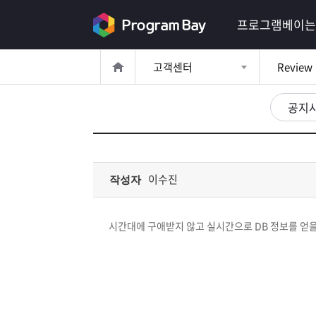
로
프로그램베이는
그
고객센터
Review
인
로
그
공지
인
이
회
필
원
가
요
입
Q&A
이수진
작성자
합
프
니
시간대에 구애받지 않고 실시간으로 DB 정보를 얻을
로
프
다.
그
로
무