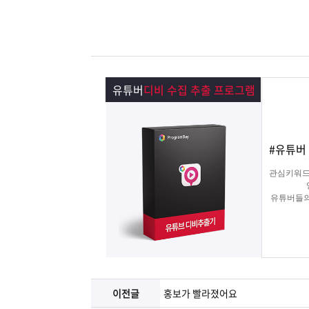
램
그
료
맞
베
램
프
춤
고
이
구
로
상
객
마
유튜버
디비 수집 추출 프로그램
는?
매
그
품
센
이
파
#유튜버
램
문
터
페
트
관심키워드
의
이
너
유튜버들의
지
이전글
홍보가 빨라졌어요