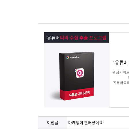
램
그
료
맞
베
램
프
춤
고
이
구
로
상
객
마
유튜버
디비 수집 추출 프로그램
는?
매
그
품
센
이
파
#유튜버
램
문
터
페
트
관심키워드
의
이
너
유튜버들의
지
이전글
마케팅이 편해졌어요