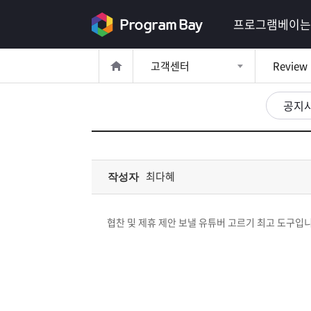
로
프로그램베이는
그
고객센터
Review
인
로
그
공지
인
이
회
필
원
가
요
입
Q&A
최다혜
작성자
합
프
니
협찬 및 제휴 제안 보낼 유튜버 고르기 최고 도구입니
로
프
다.
그
로
무