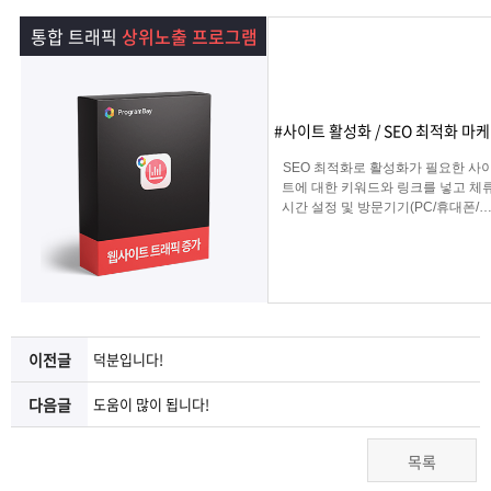
램
그
료
맞
통합 트래픽
상위노출 프로그램
베
램
프
춤
고
이
구
로
상
객
마
#사이트 활성화 / SEO 최적화 마
SEO 최적화로 활성화가 필요한 사
는?
매
그
품
센
이
파
트에 대한 키워드와 링크를 넣고 체
시간 설정 및 방문기기(PC/휴대폰/탭
그리고 IP변경(테더링/VPN/프록시) 
램
문
터
페
트
입을 선택하여 실제 방문 유입을 일
키는 효과로 사이트를 활성화하는 
로그램
의
이
너
지
이전글
덕분입니다!
다음글
도움이 많이 됩니다!
목록