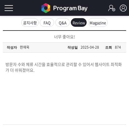
로
공지사항
FAQ
Q&A
Review
Magazine
그
로
너무 좋아요!
그
인
인
한재욱
2025-04-28
874
작성자
작성일
조회
회
이
원
가
방문자 수와 체류 시간을 효율적으로 관리할 수 있어서 웹사이트 최적화
필
입
Q&A
가 더 쉬워졌어요.
요
프
합
로
프
니
그
로
무
다.