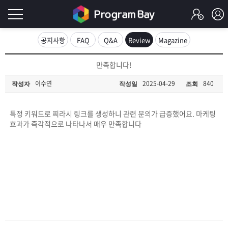
로
공지사항
FAQ
Q&A
Review
Magazine
그
로
만족합니다!
그
인
인
이수연
2025-04-29
840
작성자
작성일
조회
회
이
원
가
특정 키워드로 찌라시 링크를 생성하니 관련 문의가 급증했어요. 마케팅
필
입
Q&A
효과가 즉각적으로 나타나서 매우 만족합니다
요
프
합
로
프
니
그
로
무
다.