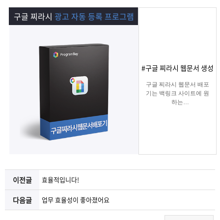
램
그
료
맞
구글 찌라시
광고 자동 등록 프로그램
베
램
프
춤
고
이
구
로
상
객
마
#구글 찌라시 웹문서 생성
는?
매
그
품
센
이
파
구글 찌라시 웹문서 배포
기는 백링크 사이트에 원
하는
램
문
터
페
트
키워드를 입력하여 찌라
시 링크 URL에 고정적으
로
의
이
너
키워드를 등록해주는 프
로그램입니다.
텔레그램 등 아이디 입력
지
으로 문의건수를 늘릴 수
있습니다.
이전글
효율적입니다!
다음글
업무 효율성이 좋아졌어요