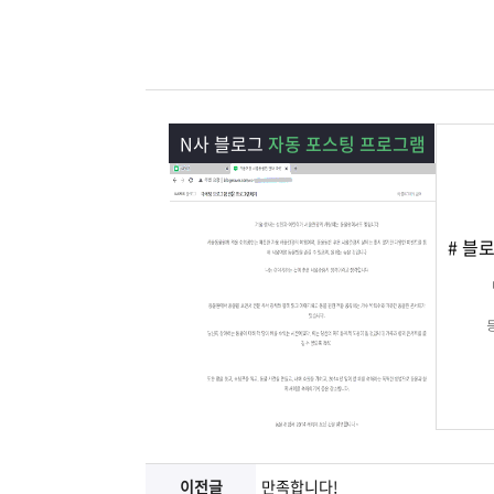
램
그
료
맞
베
램
프
춤
고
이
구
로
상
객
마
N사 블로그
자동 포스팅 프로그램
는?
매
그
품
센
이
파
램
문
터
페
트
# 블
의
이
너
지
이전글
만족합니다!