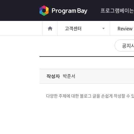
로
프로그램베이는
그
고객센터
Review
인
로
그
공지
인
이
회
필
원
가
요
입
Q&A
박준서
작성자
합
프
니
다양한 주제에 대한 블로그 글을 손쉽게 작성할 수 
로
프
다.
그
로
무