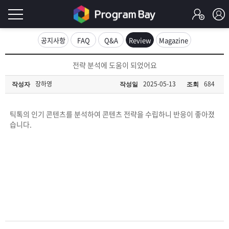
로
공지사항
FAQ
Q&A
Review
Magazine
그
로
전략 분석에 도움이 되었어요
그
인
인
장하영
2025-05-13
684
작성자
작성일
조회
회
이
원
가
틱톡의 인기 콘텐츠를 분석하여 콘텐츠 전략을 수립하니 반응이 좋아졌
필
입
Q&A
습니다.
요
프
합
로
프
니
그
로
무
다.