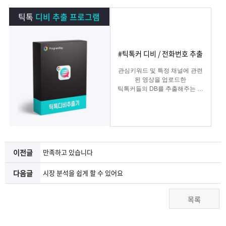
램
그
료
맞
틱톡
디비 추출 프로그램
베
램
프
춤
고
#틱톡커 디비 / 전화번호 추출
이
구
로
상
객
마
관심키워드 및 특정 채널에 관련
된 영상을 업로드한
는?
매
그
품
센
이
파
틱톡커들의 DB를 추출해주는 프
로그램
램
문
터
페
트
의
이
너
이전글
만족하고 있습니다
지
다음글
시장 분석을 쉽게 할 수 있어요
목록