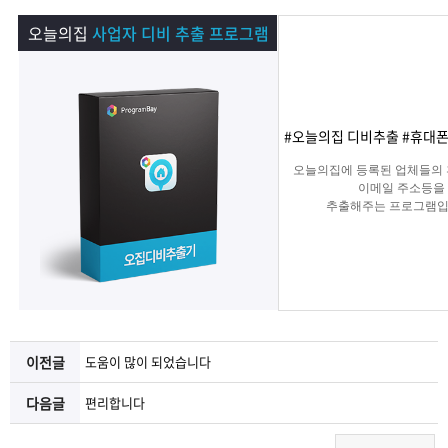
램
그
료
맞
오늘의집
사업자 디비 추출 프로그램
베
램
프
춤
고
이
구
로
상
객
마
#오늘의집 디비추출 #휴대
는?
매
그
품
센
이
파
오늘의집에 등록된 업체들의 
이메일 주소등을
추출해주는 프로그램입
램
문
터
페
트
의
이
너
지
이전글
도움이 많이 되었습니다
다음글
편리합니다