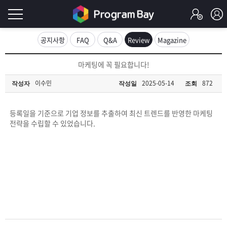
로
공지사항
FAQ
Q&A
Review
Magazine
그
로
마케팅에 꼭 필요합니다!
그
인
인
이수민
2025-05-14
872
작성자
작성일
조회
회
이
원
가
등록일을 기준으로 기업 정보를 추출하여 최신 트렌드를 반영한 마케팅
필
입
Q&A
전략을 수립할 수 있었습니다.
요
프
합
로
프
니
그
로
무
다.