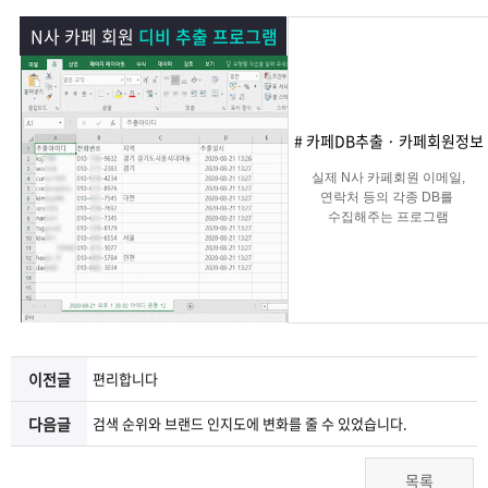
램
그
료
맞
N사 카페 회원
디비 추출 프로그램
베
램
프
춤
고
이
구
로
상
객
마
# 카페DB추출 · 카페회원정보
는?
매
그
품
센
이
파
실제 N사 카페회원 이메일,
연락처 등의 각종 DB를
수집해주는 프로그램
램
문
터
페
트
의
이
너
지
이전글
편리합니다
다음글
검색 순위와 브랜드 인지도에 변화를 줄 수 있었습니다.
목록