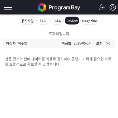
로
공지사항
FAQ
Q&A
Review
Magazine
그
로
효과적입니다
그
인
인
이수민
2025-05-14
746
작성자
작성일
조회
회
이
원
가
상품 정보와 판매 데이터를 엑셀로 정리하여 콘텐츠 기획에 필요한 자료
필
입
Q&A
를 효율적으로 확보할 수 있었습니다
요
프
합
로
프
니
그
로
무
다.