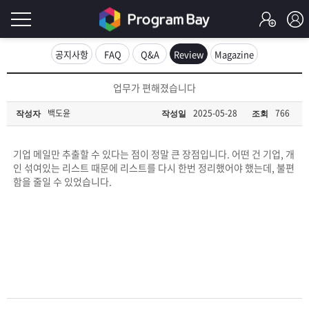
로
공지사항
FAQ
Q&A
Review
Magazine
그
로
업무가 편해졌습니다
그
인
인
백도윤
2025-05-28
766
작성자
작성일
조회
회
이
원
가
기업 메일만 추출할 수 있다는 점이 정말 큰 장점입니다. 어떤 건 기업, 개
필
입
Q&A
인 섞여있는 리스트 때문에 리스트를 다시 한번 정리했어야 했는데, 불편
함을 줄일 수 있었습니다.
요
프
합
로
프
니
그
로
무
다.