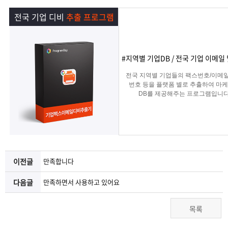
램
그
료
맞
전국 기업 디비
추출 프로그램
베
램
프
춤
고
이
구
로
상
객
마
#지역별 기업DB / 전국 기업 이메일
전국 지역별 기업들의 팩스번호/이메일
는?
매
그
품
센
이
파
번호 등을 플랫폼 별로 추출하여 마
DB를 제공해주는 프로그램입니다
램
문
터
페
트
의
이
너
이전글
만족합니다
지
다음글
만족하면서 사용하고 있어요
목록