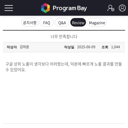
로
공지사항
FAQ
Q&A
Review
Magazine
그
로
너무 만족합니다
그
인
인
김하윤
2025-06-09
1,044
작성자
작성일
조회
회
이
원
가
구글 상위 노출이 생각보다 어려웠는데, 덕분에 빠르게 노출 결과를 만들
필
입
Q&A
수 있었어요.
요
프
합
로
프
니
그
로
무
다.