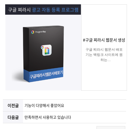
램
그
료
맞
구글 찌라시
광고 자동 등록 프로그램
베
램
프
춤
고
이
구
로
상
객
마
#구글 찌라시 웹문서 생성
는?
매
그
품
센
이
파
구글 찌라시 웹문서 배포
기는 백링크 사이트에 원
하는
램
문
터
페
트
키워드를 입력하여 찌라
시 링크 URL에 고정적으
로
의
이
너
키워드를 등록해주는 프
로그램입니다.
텔레그램 등 아이디 입력
지
으로 문의건수를 늘릴 수
있습니다.
이전글
기능이 다양해서 좋았어요
다음글
만족하면서 사용하고 있습니다