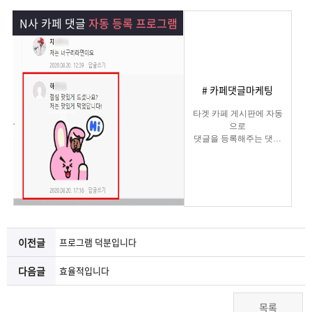
램
그
료
맞
N사 카페 댓글
자동 등록 프로그램
베
램
프
춤
고
이
구
로
상
객
마
# 카페댓글마케팅
는?
매
그
품
센
이
파
타겟 카페 게시판에 자동
으로
댓글을 등록해주는 댓글
램
문
터
페
트
마케팅
프로그램
의
이
너
지
이전글
프로그램 덕분입니다
다음글
효율적입니다
목록