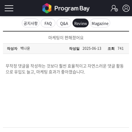
로
공지사항
FAQ
Q&A
Review
Magazine
그
로
마케팅이 편해졌어요
그
인
인
백나윤
2025-06-13
741
작성자
작성일
조회
회
이
원
가
무작정 댓글을 작성하는 것보다 훨씬
효율적이고 자연스러운 댓글 활동
필
입
Q&A
으로 유입도 늘고, 마케팅 효과가 좋아졌습니다.
요
프
합
로
프
니
그
로
무
다.