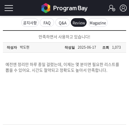
로
공지사항
FAQ
Q&A
Review
Magazine
그
로
만족하면서 사용하고 있습니다!
그
인
인
박도현
2025-06-17
1,073
작성자
작성일
조회
회
이
원
가
예전엔 정리만 하루 종일 걸렸는데, 이제는 몇 분이면 필요한 리스트를
필
입
Q&A
뽑을 수 있어요. 시간도 절약되고 정확도도 높아서 만족합니다.
요
프
합
로
프
니
그
로
무
다.