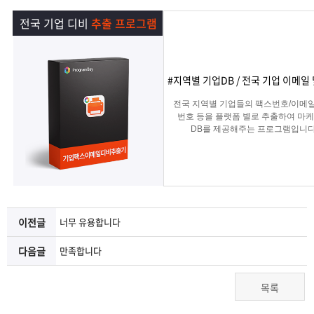
램
그
료
맞
전국 기업 디비
추출 프로그램
베
램
프
춤
고
이
구
로
상
객
마
#지역별 기업DB / 전국 기업 이메일
전국 지역별 기업들의 팩스번호/이메일
는?
매
그
품
센
이
파
번호 등을 플랫폼 별로 추출하여 마
DB를 제공해주는 프로그램입니다
램
문
터
페
트
의
이
너
이전글
너무 유용합니다
지
다음글
만족합니다
목록