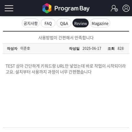
로
공지사항
FAQ
Q&A
Review
Magazine
그
로
사용방법이 간편해서 만족합니다
그
인
인
이준호
2025-06-17
828
작성자
작성일
조회
회
이
원
가
TEST 삼아 간단하게 키워드랑 URL만 넣었는데 바로 작업이 시작되더라
필
입
Q&A
고요. 설치부터 사용까지 과정이 너무 간편했습니다
요
프
합
로
프
니
그
로
무
다.