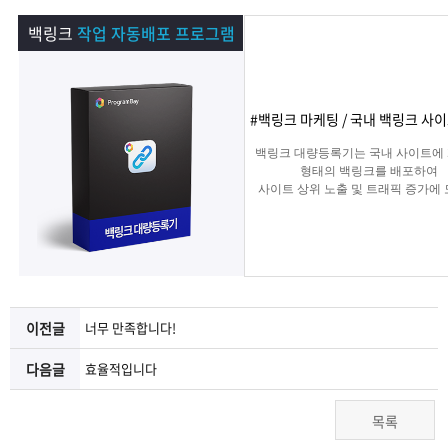
램
그
료
맞
백링크
작업 자동배포 프로그램
베
램
프
춤
고
이
구
로
상
객
마
#백링크 마케팅 / 국내 백링크 사
백링크 대량등록기는 국내 사이트에
는?
매
그
품
센
이
파
형태의 백링크를 배포하여
사이트 상위 노출 및 트래픽 증가에
주는 백링크 프로그램입니다.
램
문
터
페
트
의
이
너
지
이전글
너무 만족합니다!
다음글
효율적입니다
목록