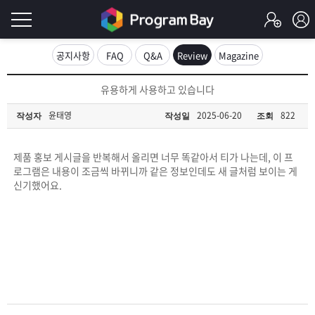
로
공지사항
FAQ
Q&A
Review
Magazine
그
로
유용하게 사용하고 있습니다
그
인
인
윤태영
2025-06-20
822
작성자
작성일
조회
회
이
원
가
제품 홍보 게시글을 반복해서 올리면 너무 똑같아서 티가 나는데, 이 프
필
입
Q&A
로그램은 내용이 조금씩 바뀌니까 같은 정보인데도 새 글처럼 보이는 게
신기했어요.
요
프
합
로
프
니
그
로
무
다.