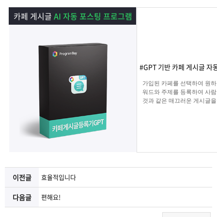
램
그
료
맞
카페 게시글
AI 자동 포스팅 프로그램
베
램
프
춤
고
이
구
로
상
객
마
#GPT 기반 카페 게시글 자
는?
매
그
품
센
이
파
가입된 카페를 선택하여 원하
워드와 주제를 등록하여 사람
것과 같은 매끄러운 게시글을
램
문
터
페
트
해 주며 고정광고를 통해 내가
는 문구 , 물품 판매 글을 
업로드 할 수 있습니다.
의
이
너
지
이전글
효율적입니다
다음글
편해요!