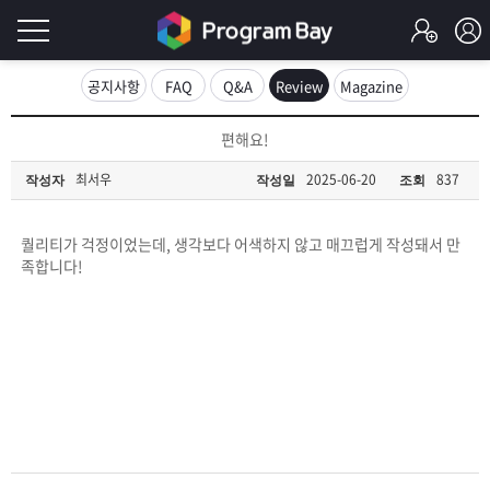
로
공지사항
FAQ
Q&A
Review
Magazine
그
로
편해요!
그
인
인
최서우
2025-06-20
837
작성자
작성일
조회
회
이
원
가
퀄리티가 걱정이었는데, 생각보다 어색하지 않고 매끄럽게 작성돼서 만
필
입
Q&A
족합니다!
요
프
합
로
프
니
그
로
무
다.