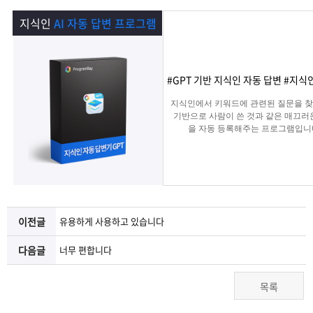
램
그
료
맞
지식인
AI 자동 답변 프로그램
베
램
프
춤
고
이
구
로
상
객
마
#GPT 기반 지식인 자동 답변 #지
지식인에서 키워드에 관련된 질문을 찾아
는?
매
그
품
센
이
파
기반으로 사람이 쓴 것과 같은 매끄러
을 자동 등록해주는 프로그램입니
램
문
터
페
트
의
이
너
이전글
유용하게 사용하고 있습니다
지
다음글
너무 편합니다
목록