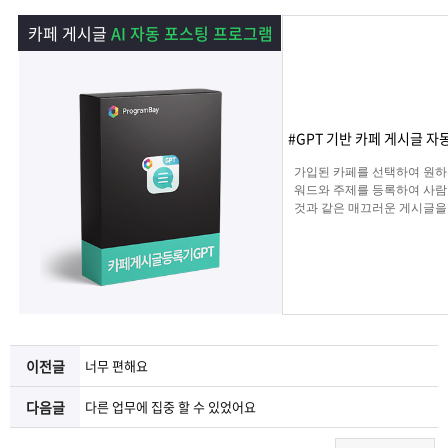
램
그
료
맞
카페 게시글
AI 자동 포스팅 프로그램
베
램
프
춤
고
이
구
로
상
객
마
#GPT 기반 카페 게시글 자
는?
매
그
품
센
이
파
가입된 카페를 선택하여 원하
워드와 주제를 등록하여 사람
것과 같은 매끄러운 게시글을
램
문
터
페
트
해 주며 고정광고를 통해 내가
는 문구 , 물품 판매 글을 
업로드 할 수 있습니다.
의
이
너
지
이전글
너무 편해요
다음글
다른 업무에 집중 할 수 있었어요