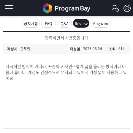
로
공지사항
FAQ
Q&A
Review
Magazine
그
로
만족하면서 사용중입니다
그
인
인
한도현
2025-06-24
814
작성자
작성일
조회
회
이
원
가
자극적인 방식이 아니라, 꾸준하고 자연스럽게 글을 올리는 방식이라 마
필
입
Q&A
음에 듭니다. 계정도 안정적으로 유지되고 있어서 걱정 없이 사용하고 있
어요.
요
프
합
로
프
니
그
로
무
다.