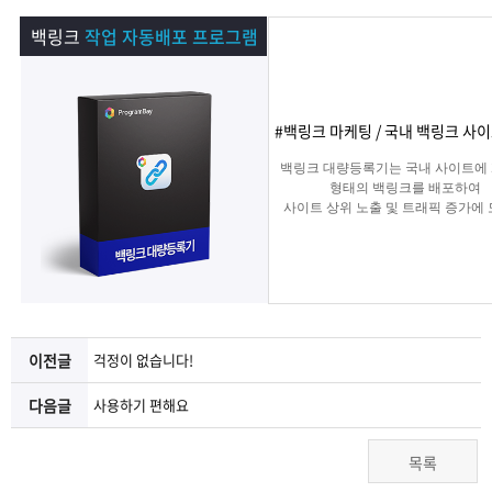
램
그
료
맞
백링크
작업 자동배포 프로그램
베
램
프
춤
고
이
구
로
상
객
마
#백링크 마케팅 / 국내 백링크 사
백링크 대량등록기는 국내 사이트에
는?
매
그
품
센
이
파
형태의 백링크를 배포하여
사이트 상위 노출 및 트래픽 증가에
주는 백링크 프로그램입니다.
램
문
터
페
트
의
이
너
지
이전글
걱정이 없습니다!
다음글
사용하기 편해요
목록