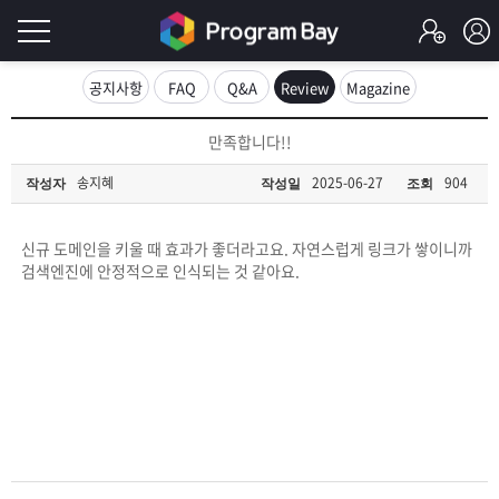
로
공지사항
FAQ
Q&A
Review
Magazine
그
로
만족합니다!!
그
인
인
송지혜
2025-06-27
904
작성자
작성일
조회
회
이
원
가
신규 도메인을 키울 때 효과가 좋더라고요. 자연스럽게 링크가 쌓이니까
필
입
Q&A
검색엔진에 안정적으로 인식되는 것 같아요.
요
프
합
로
프
니
그
로
무
다.