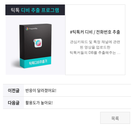
램
그
료
맞
틱톡
디비 추출 프로그램
베
램
프
춤
고
#틱톡커 디비 / 전화번호 추출
이
구
로
상
객
마
관심키워드 및 특정 채널에 관련
된 영상을 업로드한
는?
매
그
품
센
이
파
틱톡커들의 DB를 추출해주는 프
로그램
램
문
터
페
트
의
이
너
이전글
반응이 달라졌어요!
지
다음글
활용도가 높아요!
목록