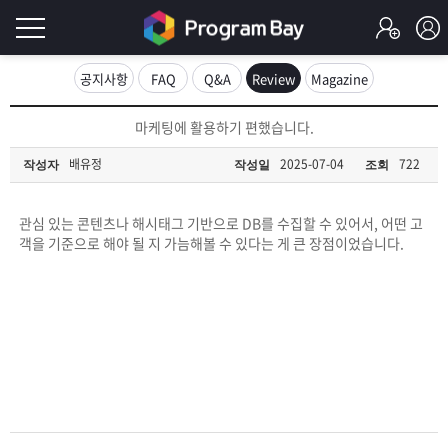
로
공지사항
FAQ
Q&A
Review
Magazine
그
로
마케팅에 활용하기 편했습니다.
그
인
인
배유정
2025-07-04
722
작성자
작성일
조회
회
이
원
가
관심 있는 콘텐츠나 해시태그 기반으로 DB를 수집할 수 있어서, 어떤 고
필
입
Q&A
객을 기준으로 해야 될 지 가늠해볼 수 있다는 게 큰 장점이었습니다.
요
프
합
로
프
니
그
로
무
다.