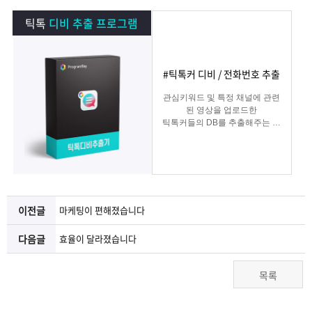
램
그
료
맞
틱톡
디비 추출 프로그램
베
램
프
춤
고
#틱톡커 디비 / 전화번호 추출
이
구
로
상
객
마
관심키워드 및 특정 채널에 관련
된 영상을 업로드한
는?
매
그
품
센
이
파
틱톡커들의 DB를 추출해주는 프
로그램
램
문
터
페
트
의
이
너
이전글
마케팅이 편해졌습니다
지
다음글
효율이 달라졌습니다
목록