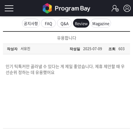
로
공지사항
FAQ
Q&A
Review
Magazine
그
로
유용합니다
그
인
인
서유진
2025-07-09
603
작성자
작성일
조회
회
이
원
가
인기 틱톡커만 골라낼 수 있다는 게 제일 좋았습니다. 제휴 제안할 때 우
필
입
Q&A
선순위 정하는 데 유용했어요
요
프
합
로
프
니
그
로
무
다.