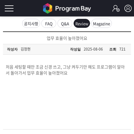
로
공지사항
FAQ
Q&A
Review
Magazine
그
로
업무 효율이 높아졌어요
그
인
인
김정현
2025-08-06
721
작성자
작성일
조회
회
이
원
가
처음 세팅할 때만 조금 신경 쓰고, 그냥 켜두기만 해도 프로그램이 알아
필
입
Q&A
서 돌아가서 업무 효율이 높아졌어요
요
프
합
로
프
니
그
로
무
다.