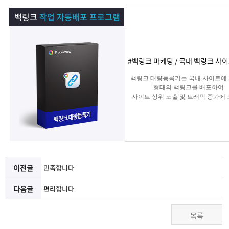
램
그
료
맞
백링크
작업 자동배포 프로그램
베
램
프
춤
고
이
구
로
상
객
마
#백링크 마케팅 / 국내 백링크 사
백링크 대량등록기는 국내 사이트에
는?
매
그
품
센
이
파
형태의 백링크를 배포하여
사이트 상위 노출 및 트래픽 증가에
주는 백링크 프로그램입니다.
램
문
터
페
트
의
이
너
지
이전글
만족합니다
다음글
편리합니다
목록