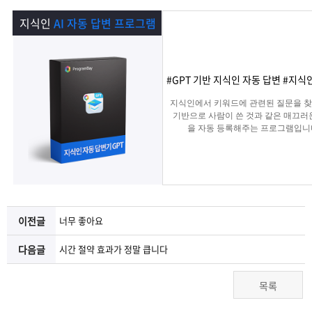
램
그
료
맞
지식인
AI 자동 답변 프로그램
베
램
프
춤
고
이
구
로
상
객
마
#GPT 기반 지식인 자동 답변 #지
지식인에서 키워드에 관련된 질문을 찾아
는?
매
그
품
센
이
파
기반으로 사람이 쓴 것과 같은 매끄러
을 자동 등록해주는 프로그램입니
램
문
터
페
트
의
이
너
이전글
너무 좋아요
지
다음글
시간 절약 효과가 정말 큽니다
목록