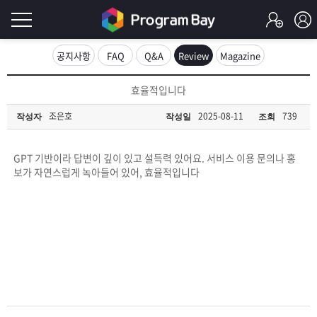
로
공지사항
FAQ
Q&A
Review
Magazine
그
로
효율적입니다
그
인
인
조은호
2025-08-11
739
작성자
작성일
조회
회
이
원
가
GPT 기반이라 답변이 깊이 있고 설득력 있어요. 서비스 이용 문의나 홍
필
입
Q&A
보가 자연스럽게 녹아들어 있어, 효율적입니다
요
프
합
로
프
니
그
로
무
다.