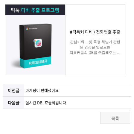
램
그
료
맞
틱톡
디비 추출 프로그램
베
램
프
춤
고
#틱톡커 디비 / 전화번호 추출
이
구
로
상
객
마
관심키워드 및 특정 채널에 관련
된 영상을 업로드한
는?
매
그
품
센
이
파
틱톡커들의 DB를 추출해주는 프
로그램
램
문
터
페
트
의
이
너
이전글
마케팅이 편해졌어요
지
다음글
실시간 DB, 효율적입니다
목록