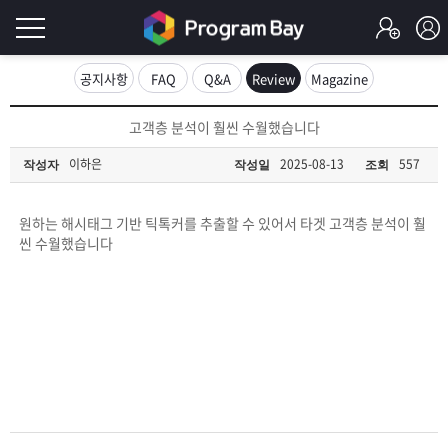
로
공지사항
FAQ
Q&A
Review
Magazine
그
로
고객층 분석이 훨씬 수월했습니다
그
인
인
이하은
2025-08-13
557
작성자
작성일
조회
회
이
원
가
원하는 해시태그 기반 틱톡커를 추출할 수 있어서 타겟 고객층 분석이 훨
필
입
Q&A
씬 수월했습니다
요
프
합
로
프
니
그
로
무
다.