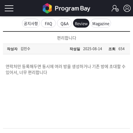
로
공지사항
FAQ
Q&A
Review
Magazine
그
로
편리합니다
그
인
인
김민수
2025-08-14
654
작성자
작성일
조회
회
이
원
가
연락처만 등록해두면 동시에 여러 방을 생성하거나 기존 방에 초대할 수
필
입
Q&A
있어서, 너무 편리합니다
요
프
합
로
프
니
그
로
무
다.