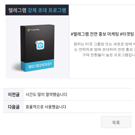
램
그
료
맞
텔레그램
강제 초대 프로그램
베
램
프
춤
고
이
구
로
상
객
마
#텔레그램 전면 홍보 마케팅 #타겟팅
원하는 타겟 그룹방 또는 새로운 방에 
는?
매
그
품
센
이
파
는 연락처로 방에 초대하여 전면 홍보
구매 전환율이 높은 프로그램입니
램
문
터
페
트
의
이
너
이전글
시간도 많이 절약됐습니다
지
다음글
효율적으로 사용했습니다
목록