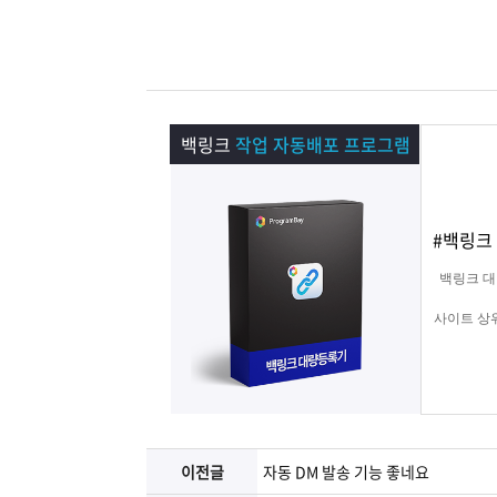
램
그
료
맞
베
램
프
춤
고
이
구
로
상
객
마
백링크
작업 자동배포 프로그램
는?
매
그
품
센
이
파
#백링크 
램
문
터
페
트
백링크 대
의
이
너
사이트 상
지
이전글
자동 DM 발송 기능 좋네요