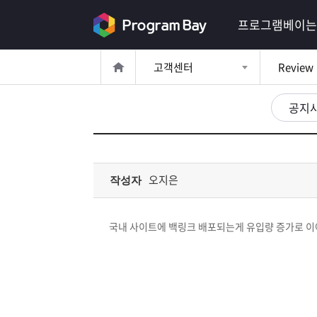
로
프로그램베이는
그
고객센터
Review
인
로
그
공지
인
이
회
필
원
가
요
입
Q&A
오지은
작성자
합
프
니
국내 사이트에 백링크 배포되는게 유입량 증가로 이
로
프
다.
그
로
무