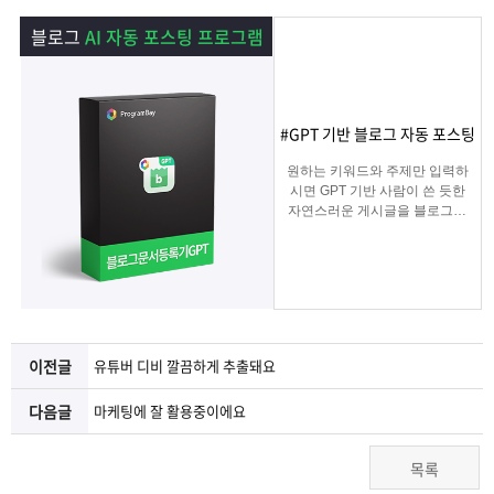
램
그
료
맞
블로그
AI 자동 포스팅 프로그램
베
램
프
춤
고
이
구
로
상
객
마
#GPT 기반 블로그 자동 포스팅
원하는 키워드와 주제만 입력하
는?
매
그
품
센
이
파
시면 GPT 기반 사람이 쓴 듯한
자연스러운 게시글을 블로그에
자동 등록됩니다.
램
문
터
페
트
블로그 대량 육성용, 특정 업체
를 여러 블로그에 홍보하기 적
합한
의
이
너
마케팅 프로그램입니다.
지
이전글
유튜버 디비 깔끔하게 추출돼요
다음글
마케팅에 잘 활용중이에요
목록