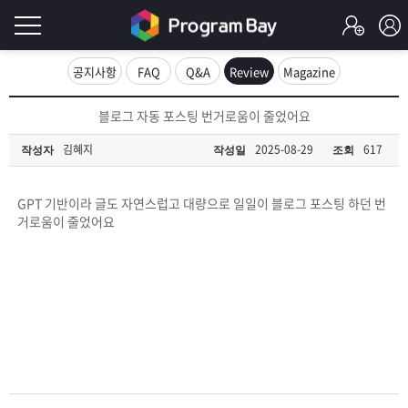
로
공지사항
FAQ
Q&A
Review
Magazine
그
로
블로그 자동 포스팅 번거로움이 줄었어요
그
인
인
김혜지
2025-08-29
617
작성자
작성일
조회
회
이
원
가
GPT 기반이라 글도 자연스럽고 대량으로 일일이 블로그 포스팅 하던 번
필
입
Q&A
거로움이 줄었어요
요
프
합
로
프
니
그
로
무
다.