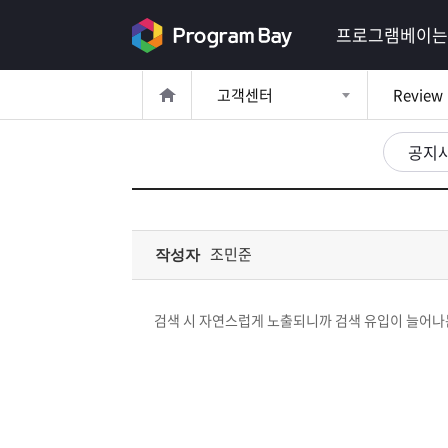
로
프로그램베이는
그
고객센터
Review
인
로
그
공지
인
이
회
필
원
가
요
입
Q&A
조민준
작성자
합
프
니
검색 시 자연스럽게 노출되니까 검색 유입이 늘어
로
프
다.
그
로
무