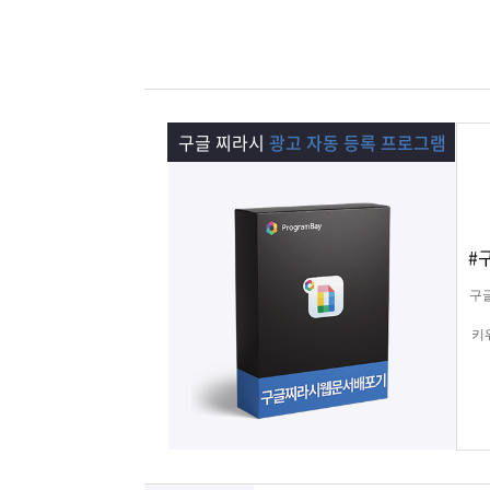
램
그
료
맞
베
램
프
춤
고
이
구
로
상
객
마
구글 찌라시
광고 자동 등록 프로그램
는?
매
그
품
센
이
파
램
문
터
페
트
#
의
이
너
구
키
지
키
텔