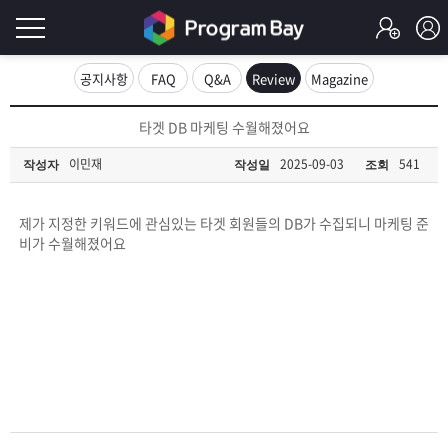
로
공지사항
FAQ
Q&A
Review
Magazine
그
로
타겟 DB 마케팅 수월해졌어요
그
인
인
이민재
2025-09-03
541
작성자
작성일
조회
회
이
원
가
제가 지정한 키워드에 관심있는 타겟 회원들의 DB가 수집되니 마케팅 준
필
입
Q&A
비가 수월해졌어요
요
프
합
로
프
니
그
로
무
다.