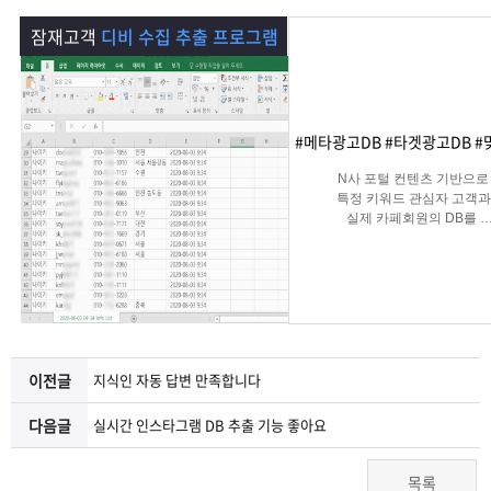
램
그
료
맞
잠재고객
디비 수집 추출 프로그램
베
램
프
춤
고
이
구
로
상
객
마
#메타광고DB #타겟광고DB #
는?
매
그
품
센
이
파
N사 포털 컨텐츠 기반으로
특정 키워드 관심자 고객과
실제 카페회원의 DB를
램
문
터
페
트
실시간 수집 가능한 프로그
의
이
너
지
이전글
지식인 자동 답변 만족합니다
다음글
실시간 인스타그램 DB 추출 기능 좋아요
목록