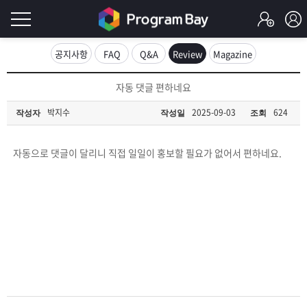
로
공지사항
FAQ
Q&A
Review
Magazine
그
로
자동 댓글 편하네요
그
인
인
박지수
2025-09-03
624
작성자
작성일
조회
회
이
원
가
자동으로 댓글이 달리니 직접 일일이 홍보할 필요가 없어서 편하네요.
필
입
Q&A
요
프
합
로
프
니
그
로
무
다.