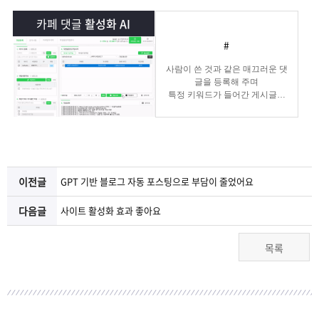
램
그
료
맞
카페 댓글
활성화 AI
베
램
프
춤
고
#
사람이 쓴 것과 같은 매끄러운 댓
이
구
로
상
객
마
글을 등록해 주며
특정 키워드가 들어간 게시글에
댓글 홍보도 가능합니다.
는?
매
그
품
센
이
파
램
문
터
페
트
이전글
GPT 기반 블로그 자동 포스팅으로 부담이 줄었어요
의
이
너
다음글
사이트 활성화 효과 좋아요
지
목록