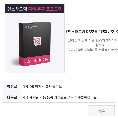
램
그
료
맞
인스타그램
디비 추출 프로그램
베
램
프
춤
고
이
구
로
상
객
마
#인스타그램 DB추출 #전화번호, 
설정한 키워드 기반 인스타그래머의
는?
매
그
품
센
이
파
출하여
필요에 맞는 데이터를 선택적으로 수
는 프로그램
램
문
터
페
트
의
이
너
지
이전글
타겟 DB 마케팅 효과 좋아요
다음글
카페 게시글 자동 등록 기능으로 업무가 수월해졌어요
목록