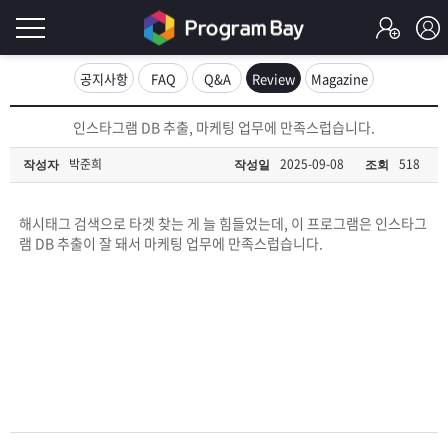
로
공지사항
FAQ
Q&A
Review
Magazine
그
로
인스타그램 DB 추출, 마케팅 업무에 만족스럽습니다.
그
인
인
박준희
2025-09-08
518
작성자
작성일
조회
회
이
원
가
해시태그 검색으로 타겟 찾는 게 늘 힘들었는데, 이 프로그램은 인스타그
필
입
Q&A
램 DB 추출이 잘 돼서 마케팅 업무에 만족스럽습니다.
요
프
합
로
프
니
그
로
무
다.