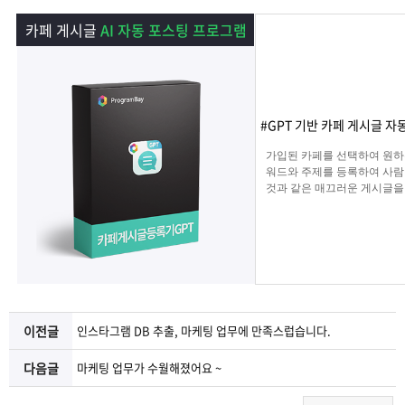
램
그
료
맞
카페 게시글
AI 자동 포스팅 프로그램
베
램
프
춤
고
이
구
로
상
객
마
#GPT 기반 카페 게시글 자
는?
매
그
품
센
이
파
가입된 카페를 선택하여 원하
워드와 주제를 등록하여 사람
것과 같은 매끄러운 게시글을
램
문
터
페
트
해 주며 고정광고를 통해 내가
는 문구 , 물품 판매 글을 
업로드 할 수 있습니다.
의
이
너
지
이전글
인스타그램 DB 추출, 마케팅 업무에 만족스럽습니다.
다음글
마케팅 업무가 수월해졌어요 ~