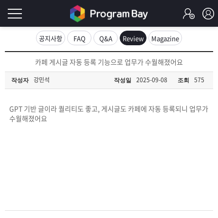
로
공지사항
FAQ
Q&A
Review
Magazine
그
로
카페 게시글 자동 등록 기능으로 업무가 수월해졌어요
그
인
인
강민석
2025-09-08
575
작성자
작성일
조회
회
이
원
가
GPT 기반 글이라 퀄리티도 좋고, 게시글도 카페에 자동 등록되니 업무가
필
입
Q&A
수월해졌어요
요
프
합
로
프
니
그
로
무
다.