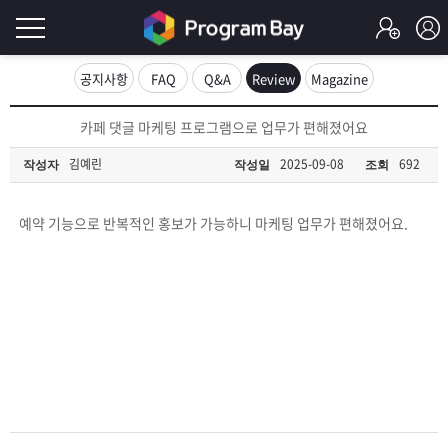
로
공지사항
FAQ
Q&A
Review
Magazine
그
로
카페 댓글 마케팅 프로그램으로 업무가 편해졌어요
그
인
인
김예린
2025-09-08
692
작성자
작성일
조회
회
이
원
가
예약 기능으로 반복적인 홍보가 가능하니 마케팅 업무가 편해졌어요.
필
입
Q&A
요
프
합
로
프
니
그
로
무
다.