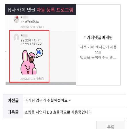
램
그
료
맞
N사 카페 댓글
자동 등록 프로그램
베
램
프
춤
고
이
구
로
상
객
마
# 카페댓글마케팅
는?
매
그
품
센
이
파
타겟 카페 게시판에 자동
으로
댓글을 등록해주는 댓글
램
문
터
페
트
마케팅
프로그램
의
이
너
지
이전글
마케팅 업무가 수월해졌어요 ~
다음글
쇼핑몰 사업자 DB 효율적으로 사용중입니다
목록