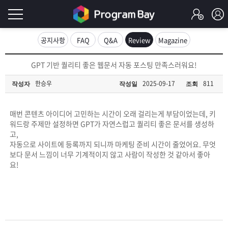
로
공지사항
FAQ
Q&A
Review
Magazine
그
로
GPT 기반 퀄리티 좋은 웹문서 자동 포스팅 만족스러워요!
그
인
인
한승우
2025-09-17
811
작성자
작성일
조회
회
이
원
가
매번 콘텐츠 아이디어 고민하는 시간이 오래 걸리는게 부담이었는데, 키
필
입
Q&A
워드랑 주제만 설정하면 GPT가 자연스럽고 퀄리티 좋은 문서를 생성하
고,
요
프
자동으로 사이트에 등록까지 되니까 마케팅 준비 시간이 줄었어요. 무엇
보다 문서 느낌이 너무 기계적이지 않고 사람이 작성한 것 같아서 좋아
합
요!
로
프
니
그
로
무
다.