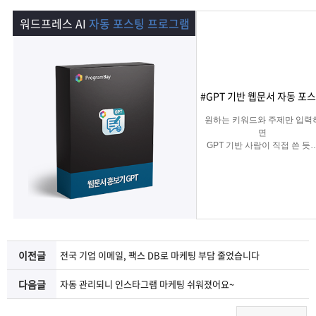
램
그
료
맞
워드프레스 AI
자동 포스팅 프로그램
베
램
프
춤
고
이
구
로
상
객
마
#GPT 기반 웹문서 자동 포
는?
매
그
품
센
이
파
원하는 키워드와 주제만 입력
면
GPT 기반 사람이 직접 쓴 듯
램
문
터
페
트
자연스러운
웹문서를 웹사이트에 자동 등
합니다.
의
이
너
콘텐츠 마케터, 기업들이 홍
하기에
적합한 마케팅 프로그램 입
지
다.
이전글
전국 기업 이메일, 팩스 DB로 마케팅 부담 줄었습니다
다음글
자동 관리되니 인스타그램 마케팅 쉬워졌어요~