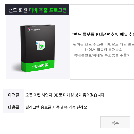
램
그
료
맞
밴드 회원
디비 추출 프로그램
베
램
프
춤
고
이
구
로
상
객
마
#밴드 플랫폼 휴대폰번호/이메일 추
원하는 밴드 주소를 기반으로 해당 밴
는?
매
그
품
센
이
파
내에서 활동한 유저들의
휴대폰번호/이메일 주소등을 추출해주
는 프로그램
램
문
터
페
트
의
이
너
이전글
오픈 마켓 사업자 DB로 마케팅 성과 좋아졌습니다.
지
다음글
텔레그램 홍보글 자동 발송 기능 편해요
목록