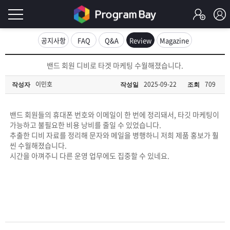
로
공지사항
FAQ
Q&A
Review
Magazine
그
로
밴드 회원 디비로 타겟 마케팅 수월해졌습니다.
그
인
인
이민호
2025-09-22
709
작성자
작성일
조회
회
이
원
가
밴드 회원들의 휴대폰 번호와 이메일이 한 번에 정리돼서, 타깃 마케팅이
필
입
Q&A
가능하고 불필요한 비용 낭비를 줄일 수 있었습니다.
추출한 디비 자료를 정리해 문자와 메일을 병행하니 저희 제품 홍보가 훨
요
프
씬 수월해졌습니다.
시간을 아껴주니 다른 운영 업무에도 집중할 수 있네요.
합
로
프
니
그
로
무
다.