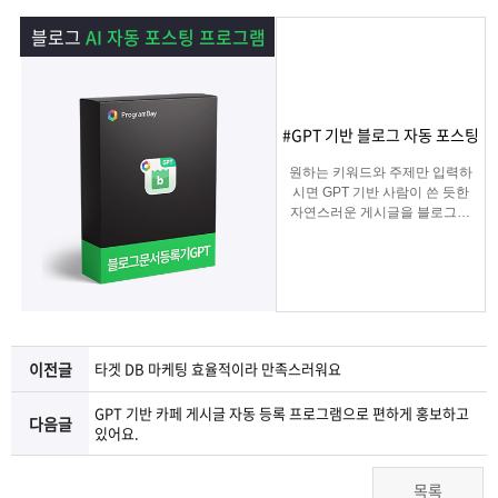
램
그
료
맞
블로그
AI 자동 포스팅 프로그램
베
램
프
춤
고
이
구
로
상
객
마
#GPT 기반 블로그 자동 포스팅
원하는 키워드와 주제만 입력하
는?
매
그
품
센
이
파
시면 GPT 기반 사람이 쓴 듯한
자연스러운 게시글을 블로그에
자동 등록됩니다.
램
문
터
페
트
블로그 대량 육성용, 특정 업체
를 여러 블로그에 홍보하기 적
합한
의
이
너
마케팅 프로그램입니다.
지
이전글
타겟 DB 마케팅 효율적이라 만족스러워요
GPT 기반 카페 게시글 자동 등록 프로그램으로 편하게 홍보하고
다음글
있어요.
목록