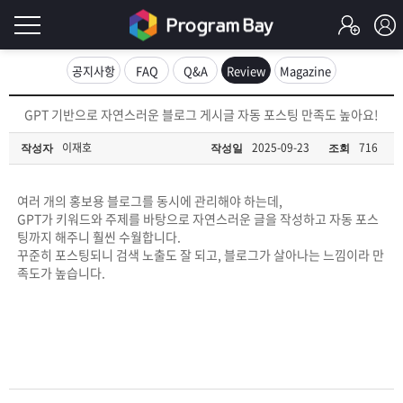
로
공지사항
FAQ
Q&A
Review
Magazine
그
로
GPT 기반으로 자연스러운 블로그 게시글 자동 포스팅 만족도 높아요!
그
인
인
이재호
2025-09-23
716
작성자
작성일
조회
회
이
원
가
여러 개의 홍보용 블로그를 동시에 관리해야 하는데,
필
입
Q&A
GPT가 키워드와 주제를 바탕으로 자연스러운 글을 작성하고
자동 포스
팅까지 해주니
훨씬 수월합니다.
요
프
꾸준히 포스팅되니 검색 노출도 잘 되고, 블로그가 살아나는 느낌이라 만
족도가 높습니다.
합
로
프
니
그
로
무
다.