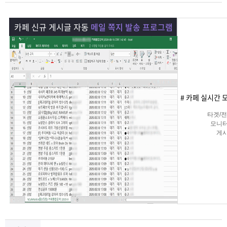
램
그
료
맞
카페 신규 게시글 자동
메일 쪽지 발송 프로그램
베
램
프
춤
고
이
구
로
상
객
마
는?
매
그
품
센
이
파
# 카페 실시간 
램
문
터
페
트
타겟/
모니터
게
의
이
너
쪽지 
지