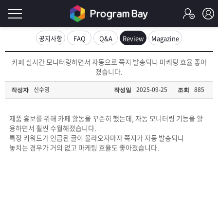
로
공지사항
FAQ
Q&A
Review
Magazine
그
로
카페 실시간 모니터링하면서 자동으로 쪽지 발송되니 마케팅 효율 좋아
그
졌습니다.
인
인
회
신수영
2025-09-25
885
작성자
작성일
조회
이
원
가
필
입
Q&A
제품 홍보를 위해 카페 활동을 꾸준히 했는데, 자동 모니터링 기능을 활
용하면서 훨씬 수월해졌습니다.
요
프
특정 키워드가 언급된 글이 올라오자마자 쪽지가 자동 발송되니
놓치는 경우가 거의 없고 마케팅 효율도 좋아졌습니다.
합
로
프
니
그
로
무
다.